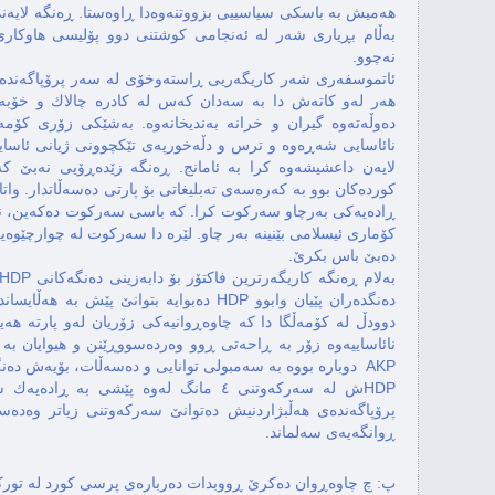
هەمیش بە باسكی سیاسییی بزووتنەوەدا ڕاوەستا. ڕەنگه لایەن
نەچوو.
ئاتموسفەری شەر كاریگەریی ڕاستەوخۆی له سەر پرۆپاگەندەی 
هەر لەو كاتەش دا به سەدان كەس له كادره چالاك و خۆبەخ
دەوڵەتەوه گیران و خرانه بەندیخانەوه. بەشێكی زۆری كۆم
لایەن داعشیشەوه كرا به ئامانج. ڕەنگه زێدەڕۆیی نەبێ ك
ڕادەیەكی بەرچاو سەركوت كرا. كه باسی سەركوت دەكەین، 
كۆماری ئیسلامی بێنینه بەر چاو. لێره دا سەركوت له چوارچێوە
دەبێ باس بكرێ.
دەنگدەران پێیان وابوو HDP دەبوایه بتوانێ 
دوودڵ له كۆمەڵگا دا كه چاوەڕوانیەكی زۆریان لەو پارته هە
نائاساییەوه زۆر به ڕاحەتی ڕوو وەردەسووڕێنن و هیوایان به 
AKP دوباره بووه به سەمبولی توانایی و دەسەڵات، بۆیەش دەنگیان دا بەو پارته.
HDPش له سەركەوتنی ٤ مانگ لەوه پێشی ب
ڕوانگەیەی سەلماند.
پ: چ چاوەڕوان دەكرێ ڕووبدات دەربارەی پرسی كورد له تورك