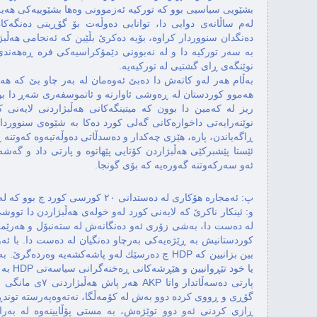
بشێویی سیاسیی بوو كه توركیه ئەزموونی وەها بشێوییەكی هەیه
لەم ساڵانەی دوایی دا، توانایی دەوڵەت بۆ گۆڕینی دەنگە
دەنگدان سنووردار كراوه، بۆیه دەكرێ بڵێین كه ئەنجامی هەڵب
به سەر توركیه دا و له نەبوونی دێمۆكراسیەكی فره ڕەهەندی
نوێنگەی ڕای گشتیی له توركیەیه.
بەڵام هەر لەو كاتەش دا دەبێ ئەوەمان له بەر چاو بێ كه هەڵ
هەموو كوردستان له ڕەوشی ئاوارته و ئاتموسفەری شەڕ دا ب
ریز له كەمین دا بوون كه میتینگەكانی هەڵبژاردنی لایەنی 
نوێنەرایەتی داخوازەكانی گەلی كورد دەكا به شێوەی سنووردار
ڕاگەیاندن، پاره، هێزی چەكدار و دەسدڵاتی دەوڵەتیەوه كەوتنه 
ئێستا پێشبركێی هەڵبژاردن كۆتایی پێهاتوه و پارتی داد و گ
ئەو سەركەوتنه گەورەیه كه بۆی گونجا.
پ: ئەمجارە هۆكاری له دەستدانی ٢٠ كورسی كورد چ بوو کە لە مانگی شەش دا دەستەبەری کردبوون؟
و: ئینكار ناكرێ كه لایەنی كورد لەو خولەی هەڵبژاردن دا توو
له دەست دا، بەشی زۆری ئەو دەنگانەش له ستەنبۆل و هەرێم
كوردستانیش به ڕێژەیەكی بەرچاو دەنگیان له دەست دا. با ئ
بین بزانیین كه HDP چ دەرسێك لەو پاشەكشەیه وەردە
یا خود تێڕوانیین و هێڕشەكانی ڕەخنەگرانی سیاسەتی HDP به بنەما بگرین.
گۆڕی و ڕووی كرده دوو بەش له كۆمەڵگا، نەتەوەپەرسته توندڕە
ڕازی كردنی ئەو دوو توێژەش، به مستی پۆڵایینەوه له بەر