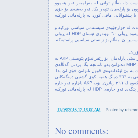
ەست دا، بەڵام توانی له بەرامبەر ئەو هەموو
 بۆ پارلەمان تێپەڕ بكا. ئەو بەشەی بۆ خۆی
ێكی ٦٠ كەسی له نوێنەران یا پشتیوانانی مافی كورد له پارلەمانی توركیه
یەت له چوارچێوەی سیستەمی سیاسی توركیه و
پلانەكانی پارتی سەركەوتوو بۆ داهاتووی توركیەیه. لەو ڕوانگەیەوه ڕۆڵی ٦٠ نوێنەری ئێستای HDP له ڕۆلی
 سەیر بێ، بەڵام بۆ زانستی سیاسیی ڕاستیەكه.
بۆ گۆڕینی یاسا دوو ڕێگا هەن: ڕێفراندۆم یا بڕیاری دوو له سەر سێی پارلەمان. بۆ ڕێفراندۆم پێویستی AKP بە
٣٣٠ دەنگ هەیه كه به هاوپەیمانی لەگەڵ پارتی ڕەگەزپەرستی MHP دەتوانێ بەو ئامانجه بگا. بردنی گەڵاڵەی
 به بێ لێكدانەوەی قووڵ ناتوانێ خۆی لێ بدا.
ڕێگای دووهەم بڕیاری پارلەمانه كه بۆ ئەو كارەش AKP پێویستی به ٣٦٦ دەنگ هەیه. كۆی گشتیی دەنگەكانی
MHP و AKP ناگاته ئەو ڕادەیه، بەڵام نوێنەرانیAKP و HDP پێكەوه له ٣٦٦ زیاترن. بۆیه AKP ناچاره ئەو جاره
ڕوویەكی خۆشتر پێشانی HDP بدا و لەو ڕوەشەوه، جێگه و پێگەی ئەو جارەی HDP له پارلەمانی توركیه
.
11/08/2015 12:16:00 AM
Posted by
rehimre
No comments: