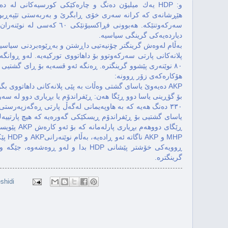
و: HDP یەك میلیۆن دەنگ و چارەکێكی كورسیەكانی له د
هێڕشانەی كه كرانه سەری خۆی ڕابگرێ و بەربەستی تێپەڕبوون
سەركەوتنێكه. هەبوونی فڕاكسیۆن
دیاردەیەكی گرینگی سیاسیه.
بەڵام لەوەش گرینگتر چۆنیەتیی داڕشتن و بەڕێوەبردنی سیاس
٨٠ نوێنەری پێشوو گرینگتره. ڕەنگه ئەو قسەیه بۆ ڕای گشتیی
هۆكارەکەی زۆر ڕوونه:
AKP دەیەوێ یاسای گشتی وەڵات به پێی پلانەكانی داهاتووی بگۆڕێ.
یاسای گشتیی بۆ ڕێفراندۆم ڕیسكێكی گەورەیه كه هیچ پارتییەك
گرینگتره.
shidi