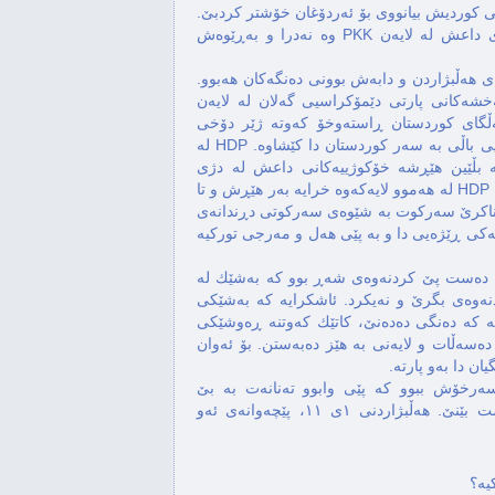
ی كوردیش بیانووی بۆ ئەردۆغان خۆشتر كردبێ.
بەڵام بڕیاری شەر له ئەنجامی كوشتنی دوو پۆلیسی هاوكاری داعش له لایەن PKK وه نەدرا و بەڕێوەش
هەڵبژاردن و دابەش بوونی دەنگەكان هەبوو.
شەكانی پارتی دێمۆكراسیی گەلان له لایەن
ەڵگای كوردستان ڕاستەوخۆ كەوته ژێر دۆخی
نائاسایی شەڕەوه و ترس و دڵەخورپەی تێكچوونی ژیانی ئاسایی باڵی به سەر كوردستان دا كێشاوه. HDP له
ه بڵێین هێڕشه خۆكوژییەكانی داعش له دژی
كوردەكان بوو به كەرەسەی تەبلیغاتی بۆ پارتی دەسەڵاتدار. واتا HDP له هەموو لایەكەوه خرایه بەر هێڕش و تا
ناكرێ سەركوت به شێوەی سەركوتی دڕندانەی
یەكی ڕێژەیی دا و به پێی هەل و مەرجی توركیه
بەلام ڕەنگه كاریگەرترین فاكتۆر بۆ دابەزینی دەنگەكانی HDP دەست پێ كردنەوەی شەڕ بوو كه بەشێك له
پێش به هەڵایساندنەوەی بگرێ و نەیكرد. ئاشكرایه كه بەشێكی
یه كه دەنگی دەدەنێ، كاتێك كەوتنه ڕەوشێكی
دەسەڵات و لایەنی به هێز دەبەستن. بۆ ئەوان
ه ڕادەیەك سەرخۆش ببوو كه پێی وابوو تەنانەت به بێ
پرۆپاگەندەی هەڵبژاردنیش دەتوانێ سەركەوتنی زیاتر وەدەست بێنێ. هەڵبژاردنی ١ی ١١، پێچەوانەی ئەو
یه؟