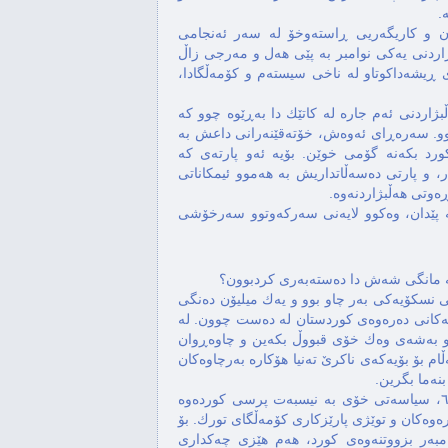
.
كان و كاریگەریی ڕاستەوخۆ له سەر ئەنجامی
ژاردنی یەكی نوامبر به پێی هەل و مەرجی زاڵ
 ڕیشەداكوتاو له ناخی سیستەم و كۆمەڵگادا،
بژاردنی ئەم جاره له كاتێك دا بەڕێوه چوو كه
وو. سەرەڕای ئەوەش، خۆتەقێنەرانی داعش به
كورد بكەنه گۆمی خوێن. بۆیه ئەو پارتەی كه
، و پارتی دەسەڵاتداریش به هەموو ئیمكاناتی
ڕەوتی هەڵبژاردنەوه.
ەشه پێدان، وەكوو لایەنی سەركەوتوو سەرخۆشی
شی نسكۆیەكی بەر چاو بوو و یەك میلیۆن دەنگی
ەكانی دەرەوەی كوردستان له دەست چوون. له
ەو بەشەی وەك خۆی قبووڵ بكەین و چاوەڕوان
گرێ. بەڵام بۆ بۆیەكەی ناكرێ تەنیا هۆكاره بەرچاوەكان
پارتی دەسەڵاتدار واتا AKP هەر پاش هەڵبژاردنی ٧ی مانگی ٦، سیاسەتی خۆی به نیسبەت پرسی كوردەوه
وەكان و توێژی پارێزكاری كۆمەڵگای تورك. بۆ
امبەر بزووتنەوەی كورد، هەم هێزی چەكداری