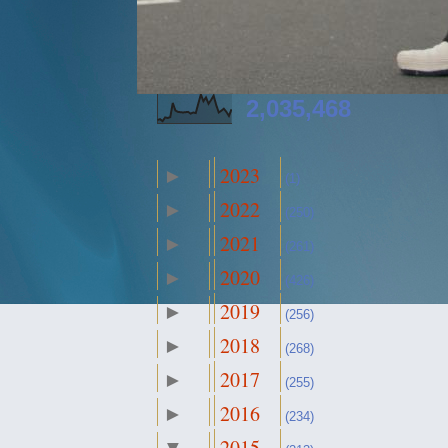
2,035,468
2023
►
(1)
2022
►
(250)
2021
►
(261)
2020
►
(426)
2019
►
(256)
2018
►
(268)
2017
►
(255)
2016
►
(234)
2015