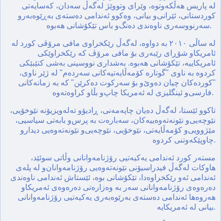
له‌ پاریس هه‌ڵکه‌وتوه‌، وێرای وتووێژ له‌گه‌ڵ سه‌دان، که‌سایه‌تی
کوردستانی، ئێرانی‌و بیانی، وه‌کوو ئه‌ندامی ده‌سته‌ی به‌ڕێوه‌به‌رو
سه‌رنووسه‌ری ناوه‌ندی ده‌نگ‌و باس تێکۆشانی هه‌بوه‌.
لە ساڵی ٢٠١٠ به‌ دواوه‌، له‌گه‌ڵ رێکخراوی مافی مرۆڤی کورد له‌
ئامریکاو شۆڕای رێبه‌ری بۆ مافی مرۆڤ که‌ رێکخراوێکی
ئامریکاییه‌، تێکۆشانی هه‌بوە. بەشداری نووسینی به‌شی کتێبێکی
کردوە به‌ ناوی "گوتاره‌ کۆمه‌ڵایه‌تیه‌کانی سه‌رده‌م" له‌ ژێر ناوی،
"کورده‌کان چیان ده‌وێ‌و بۆ سه‌رکوت ده‌کرێن"‌ کە به‌ زمانه‌کانی
فارسی‌و ئینگلیزی لە ئەمریکا چاپ‌و بڵاو کراوه‌ته‌وه‌.
تاکوو ئێستا، له‌گه‌ڵ ده‌یان چاپه‌مه‌نی، ڕادیۆو ته‌له‌ویزیۆنه‌ نێوخۆیی،
نێوچه‌یی‌و نێونه‌ته‌وه‌ییه‌کان، سه‌باره‌ت به‌ پرس‌و بابه‌تی سیاسیی،
مێژوویی‌و کۆمه‌ڵایه‌تی، نێوخۆیی‌، نێوچه‌یی‌و نێونه‌ته‌وه‌یی دیدارو
چاوپێکه‌وتنی کردوه‌.
مسته‌ر كورد ئه‌ندامی یه‌کیه‌تیی رۆژنامه‌وانانی وڵاتی سوئێد،
هاوکات له‌گه‌ڵ فیدراسیۆنی نێونه‌ته‌وه‌یی رۆژنامه‌وانان‌و له‌ پله‌ی
ئه‌ندامی ئه‌و رێکخراوه‌دا، تێکۆشانی بوە، ئێستاش ئەندامی ناوەندی
دەره‌وەی رۆژنامەوانانی سەر بە وەزارەتی دەرەوەی ئەمریکاو
هه‌روه‌ها ئه‌ندامی ده‌سته‌ی به‌رێوه‌به‌ری یه‌كیه‌تیی رۆژنامه‌وانانی
بیانی له‌ ئه‌مریكایه‌.