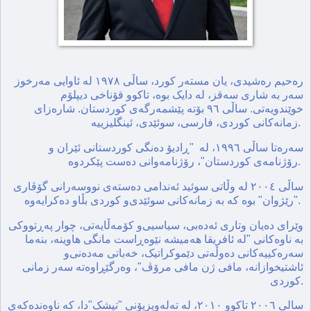
رە‌حیم رەشیدی، یان مستەر کورد، ساڵی ١٩٧٨ لە ئاوایی مەرخوز
سەر بە شاری سەقز، لە دایک بوە، تاکوو قۆناخی دیپلۆم
خوێندویەتی. ساڵی ٩٦ بۆتە پێشمەرگەی كوردستان. شاره‌زای
زمانەکانی کوردی، فارسی، سوئێدی، ئینگلیزییە.
سه‌ره‌تا ساڵی ١٩٩٦، لە "ڕادیۆ ده‌نگی کوردستانی ئێران ‌و
رۆژنامه‌ی کوردستان‌"، رۆژنامەوانی دەست پێکردوە.
ساڵی ٢٠٠٤ لە وڵاتی سوئید ئه‌ندامی ده‌سته‌ی نووسه‌رانی گۆڤاری
"رێژوان" بوە کە به‌ زمانه‌کانی سوئێدی‌و کوردی بڵاو ده‌کرایه‌وه‌.
وێرای ده‌یان وتاری ئه‌ده‌بی، سیاسیی‌و کۆمه‌ڵایه‌تی، چوار په‌ڕتووکی
به‌ ناوه‌کانی "له‌ ئافریقا هه‌میشه‌ نێوه‌ڕاست مانگی هاوینه‌، بنه‌ما
سه‌ره‌کییه‌کانی ده‌وڵه‌تی دێموکراتیک، خه‌باتی مه‌ده‌نی‌و
ئاشتیخوازانه‌، مافی ژن مافی مرۆڤ"، وه‌رگێڕاوه‌ته‌ سه‌ر زمانی
کوردی.
سالی ٢٠٠٦ تاکوو ٢٠١٠، له‌ ته‌له‌ویزیۆنی "تیشک"دا، که‌ ناوه‌نده‌که‌ی