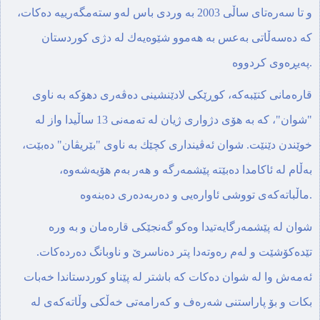
و تا سه‌ره‌تای ساڵی 2003 به‌ وردی باس له‌و سته‌مگه‌رییه‌‌ ده‌كات،
كه‌ ده‌سه‌ڵاتی به‌عس به‌ هه‌موو شێوه‌یه‌ك له‌ دژی كوردستان
په‌یڕه‌وی كردووه‌.
قاره‌مانی كتێبه‌‌كه‌، كوڕێكی لادێنشینی ده‌ڤه‌ری دهۆكه‌ به‌ ناوی
"شوان"، كه به‌ هۆی دژواری ژیان‌ له‌ ته‌مه‌نی 13 ساڵیدا واز له‌
خوێندن دێنێت. شوان ئه‌ڤینداری كچێك به‌ ناوی "بێریڤان" ده‌بێت،
به‌ڵام له‌ ئاكامدا ده‌بێته‌ پێشمه‌رگه‌ و هه‌ر به‌م هۆیه‌شه‌وه‌،
ماڵباته‌كه‌ی تووشی ئاواره‌یی و ده‌ربه‌ده‌ری ده‌بنه‌وه‌.
شوان له‌ پێشمه‌رگایه‌تیدا وه‌كو گه‌نجێكی قاره‌مان و به‌ وره‌
تێده‌كۆشێت و له‌م ره‌وته‌دا پتر ده‌ناسرێ و ناوبانگ ده‌رده‌كات.
ئه‌مه‌ش وا له‌ شوان ده‌كات كه‌ باشتر له‌ پێناو كوردستاندا خه‌بات
بكات و بۆ پاراستنی شه‌ره‌ف و كه‌رامه‌تی خه‌ڵكی وڵاته‌كه‌ی له‌