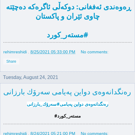
ڕه‌وه‌ندی ئه‌فغانی: دوكه‌ڵی ئاگره‌كه‌ ده‌چێته‌ 
چاوی ئێران و پاكستان
#مسته‌ر_كورد
rehimreshidi
.
8/25/2021 05:33:00 PM
No comments:
Share
Tuesday, August 24, 2021
ره‌نگدانه‌وه‌ی دواین په‌یامی سه‌رۆك بارزانی
ره‌نگدانه‌وه‌ی دواین په‌یامی#سه‌رۆك_بارزانی
#مسته‌ر_كورد
rehimreshidi
.
8/24/2021 05:21:00 PM
No comments: