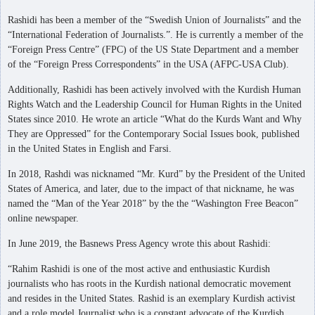
Rashidi has been a member of the “Swedish Union of Journalists” and the
“International Federation of Journalists.”. He is currently a member of the
“Foreign Press Centre” (FPC) of the US State Department and a member
of the “Foreign Press Correspondents” in the USA (AFPC-USA Club).
Additionally, Rashidi has been actively involved with the Kurdish Human
Rights Watch and the Leadership Council for Human Rights in the United
States since 2010. He wrote an article “What do the Kurds Want and Why
They are Oppressed” for the Contemporary Social Issues book, published
in the United States in English and Farsi.
In 2018, Rashdi was nicknamed “Mr. Kurd” by the President of the United
States of America, and later, due to the impact of that nickname, he was
named the “Man of the Year 2018” by the the “Washington Free Beacon”
online newspaper.
In June 2019, the Basnews Press Agency wrote this about Rashidi:
“Rahim Rashidi is one of the most active and enthusiastic Kurdish
journalists who has roots in the Kurdish national democratic movement
and resides in the United States. Rashid is an exemplary Kurdish activist
and a role model Journalist who is a constant advocate of the Kurdish