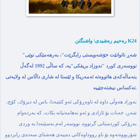
ره‌حیم ره‌شیدی\ واشنگتن K24
"شه‌ڕ ناتوانێت خۆشه‌ویستی رابگرێت"، به‌رهه‌مێكی نوێی
نووسه‌ری كورد "نه‌وزاد بریفكی"یه،‌ كه‌ ساڵی 1992 له‌گه‌ڵ
بنه‌ماڵه‌كه‌ی هاتووه‌ته‌ ئه‌مه‌ریكا و ئێستا‌ له‌ شاری داڵاس له‌ ولایه‌تی
ته‌كساس نیشته‌جێییه‌.
نه‌وزاد هه‌وڵی داوه‌ له‌ ناوه‌ڕۆكی ئه‌و كتێبه‌‌دا، باس له‌ دیرۆك، كۆچ،
شه‌ڕ، خه‌بات بۆ ئازادی و ئه‌و نه‌هامه‌تیانه‌ بكات،‌ كه‌ به‌رده‌وام
به‌رۆكی كوردستانی گرتووه‌. نووسه‌ر له‌م به‌سێنه‌دا‌ به‌ وردی
شۆربووه‌ته‌وه‌ بۆ ناو رووداوه‌كانی ده‌ییه‌ی هه‌شتای سه‌ده‌ی رابردوو