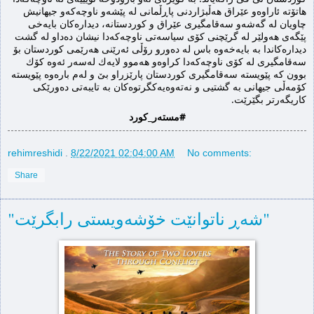
هاتۆته‌ ئاراوه‌و عێراق هه‌ڵبژاردنی پاڕڵمانی له‌ پێشه‌و ناوچه‌كه‌و جیهانیش 
چاویان له‌ گه‌شه‌و سه‌قامگیری عێراق و كوردستانه‌، دیداره‌كان بایه‌خی 
پێگه‌ی هه‌ولێر له‌ گرێچنی كۆی سیاسه‌تی ناوچه‌كه‌دا نیشان ده‌داو له‌ گشت 
دیداره‌كاندا به‌ بایه‌خه‌وه‌ باس له‌ ده‌ورو رۆڵی ئه‌رێنی هه‌رێمی كوردستان بۆ 
سه‌قامگیری له‌ كۆی ناوچه‌كه‌دا كراوه‌و هه‌موو لایه‌ك له‌سه‌ر ئه‌وه‌ كۆك 
بوون كه‌ پێویسته‌ سه‌قامگیری كوردستان پارێزراو بێ و له‌م باره‌وه‌ پێویسته‌ 
كۆمه‌ڵی جیهانی به‌ گشتیی و نه‌ته‌وه‌یه‌كگرتوه‌كان به‌ تایبه‌تی ده‌ورێكی 
كاریگه‌رتر بگێرێت.
#مستەر_كورد
rehimreshidi
.
8/22/2021 02:04:00 AM
No comments:
Share
"شه‌ڕ ناتوانێت خۆشه‌ویستی رابگرێت"