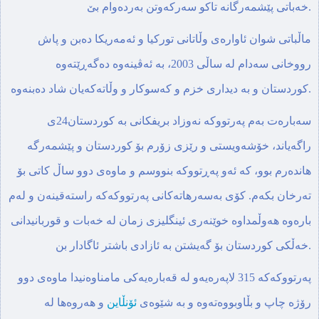
خه‌باتی پێشمه‌رگانه‌ تاكو سه‌ركه‌وتن به‌رده‌وام بێ.
ماڵباتی شوان ئاواره‌ی وڵاتانی توركیا و ئه‌مه‌ریكا ده‌بن و پاش
رووخانی سه‌دام له‌ ساڵی 2003، به‌‌ ئه‌ڤینه‌وه‌ ده‌گه‌ڕێته‌وه‌
كوردستان و به‌ دیداری خزم و كه‌سوكار و وڵاته‌كه‌یان شاد ده‌بنه‌وه‌.
سه‌باره‌ت به‌م په‌رتووكه‌ نه‌وزاد بریفكانی به‌ كوردستان24ی
راگه‌یاند، خۆشه‌ویستی و رێزی زۆرم بۆ كوردستان و پێشمه‌رگه‌
هانده‌رم بوو، كه‌ ئه‌و په‌ڕتووكه‌ بنووسم و ماوه‌ی دوو ساڵ كاتی بۆ
ته‌رخان بكه‌م. كۆی به‌سه‌رهاته‌كانی په‌رتووكه‌كه‌ راسته‌قینه‌ن و له‌م
باره‌وه‌ هه‌وڵمداوه‌ خوێنه‌ری ئینگلیزی زمان له‌ خه‌بات و قوربانیدانی
خه‌ڵكی كوردستان بۆ گه‌یشتن به‌ ئازادی باشتر ئاگادار بن.
په‌رتووكه‌كه‌ 315 لاپه‌ره‌یه‌و له‌ قه‌باره‌یه‌كی مامناوه‌نیدا ماوه‌ی دوو
رۆژه‌ چاپ و بڵاوبووه‌ته‌وه ‌و به‌ شێوه‌ی
ئۆنڵاین
و هه‌روه‌ها‌ له‌