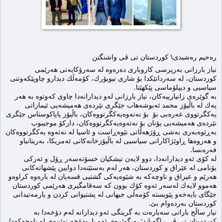
ره‌حیم ره‌شیدی\ كوردستان تی ڤی واشنگتن
نیاز بارزانی به‌رپرسی كاروباری ده‌ره‌وه‌ له‌ سه‌رۆكایه‌تی هه‌رێمی 
كوردستان، له‌ سه‌ردانێكدا بۆ شاری نیویۆرك، كۆمه‌ڵك دیدارو چاوپێكه‌وتنی 
سیاسیی و دیپلۆماسی پێكهێنا.
به‌ گوێره‌ی زانیارییه‌كان، نیاز بارزانی له‌و دیدارانه‌دا چاوی كه‌وتوه‌ به‌ هه‌ر 
یه‌ك له‌ باڵیۆز محمد ئه‌بوشەهاب جێگری نێردەی هەمیشەیی ئیماراتی 
یه‌كگرتووی عه‌ره‌بی بۆ  بۆ نەتەوەیەکگرتووەکان، باڵیۆز پاپاکوستاس جێگری 
نێردەی هەمیشەیی یۆنان بۆ نەتەوەیەکگرتووەکان، دارکۆ موجیبوب 
بەڕێوەبەری بەشی ڕۆژهەڵاتی نێوەڕاست و ئاسیا لە نەتەوە یەکگرتووەکان 
و هەروەها ڕاوێژاکارانی سیاسیی لە باڵیۆزخانه‌كانی ئەمریکا، بەریتانیاو 
فەرەنسا‌.
لە كۆی ئه‌و دیدارانه‌دا، دوو لایه‌ن تیشكیان خسۆته‌سه‌ر ڕۆل و ئەرکی 
یۆنامی له‌ عێراق و كوردستان، هه‌ر له‌م به‌ستێنه‌دا دوایین پێشهاتەکانی 
هەرێم و عیراق و ناوچەکە به‌ شێوه‌یه‌كی گشتیی قسه‌یان له‌ باره‌وه‌ كراوه‌و 
هه‌موو لایه‌ك له‌سه‌ر ئه‌وه‌ كۆك بوون كه‌ سه‌قامگیری هه‌رێمی كوردستان 
جێگای بایه‌خه‌و پێویسته‌ كۆمه‌ڵی جیهانی له‌ پشتیوانی كردن و یارمه‌تیدانی 
كوردستان به‌رده‌وام بێ‌.
نیاز ساڵح بارانی سه‌باره‌ت به‌ گرینگی ئه‌و دیدارانه‌ له‌م دۆخه‌دا به‌ 
كوردستان تی ڤی راگه‌یاند: به‌ گوێره‌ی ئه‌و بارودۆخه‌ نوێییه‌ی له‌ ناوچه‌كه‌دا 