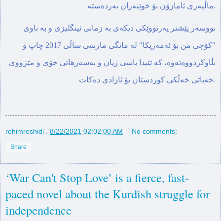
ماڵپه‌ری ئامازۆن بۆ خوێنه‌ران به‌رده‌سته‌.
نووسه‌ر پێشتر په‌رتووێكی دیكه‌ی به‌ زمانی ئینگلیزی و به‌ ناوی
"كۆچی من بۆ ئه‌مه‌ریكا" له مانگی مارسی ساڵی 2017‌ چاپ و
بڵاوكردووه‌ته‌وه،‌ كه‌ تێیدا باسی ژیان و به‌سه‌رهاتی خۆی و مێژووی
خه‌باتی خه‌ڵكی كوردستان بۆ ئازادی ده‌كات.
rehimreshidi
.
8/22/2021 02:02:00 AM
No comments:
Share
‘War Can't Stop Love’ is a fierce, fast-
paced novel about the Kurdish struggle for
independence