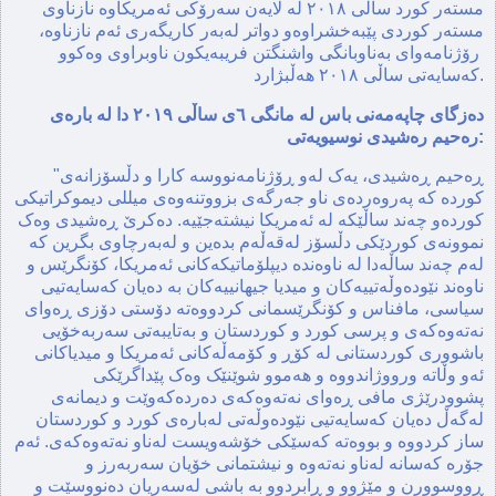
مسته‌ر كورد ساڵی ٢٠١٨ لە لایەن سەرۆکی ئەمریکاوە نازناوی
مستەر کوردی پێبەخشراوەو دواتر لەبەر کاریگەری ئەم نازناوە،
رۆژنامەوای بەناوبانگی واشنگتن فریبەیکون ناوبراوی وەکوو
کەسایەتی ساڵی ٢٠١٨ هەڵبژارد.
دەزگای چاپەمەنی باس لە مانگی ٦ی ساڵی ٢٠١٩ دا لە بارەی
رەحیم رەشیدی نوسیویەتی:
"ڕەحیم ڕەشیدی، یەک لەو ڕۆژنامەنووسە کارا و دڵسۆزانەی
کوردە کە پەروەردەی ناو جەرگەی بزووتنەوەی میللی دیموکراتیکی
کوردەو چەند ساڵێکە لە ئەمریکا نیشتەجێیە. دەکرێ ڕەشیدی وەک
نموونەی کوردێکی دڵسۆز لەقەڵەم بدەین و لەبەرچاوی بگرین کە
لەم چەند ساڵەدا لە ناوەندە دیپلۆماتیکەکانی ئەمریکا، کۆنگرێس و
ناوەند نێودەوڵەتییەکان و میدیا جیهانییەکان بە دەیان کەسایەتیی
سیاسی، مافناس و کۆنگرێسمانی کردووەتە دۆستی دۆزی ڕەوای
نەتەوەکەی و پرسی کورد و کوردستان و بەتایبەتی سەربەخۆیی
باشووری کوردستانی لە کۆڕ و کۆمەڵەکانی ئەمریکا و میدیاکانی
ئەو وڵاتە ورووژاندووە و هەموو شوێنێک وەک پێداگرێکی
پشوودرێژی مافی ڕەوای نەتەوەکەی دەردەکەوێت و دیمانەی
لەگەڵ دەیان کەسایەتیی نێودەوڵەتی لەبارەی کورد و کوردستان
ساز کردووە و بووەتە کەسێکی خۆشەویست لەناو نەتەوەکەی. ئەم
جۆرە کەسانە لەناو نەتەوە و نیشتمانی خۆیان سەربەرز و
ڕووسوورن و مێژوو و ڕابردوو بە باشی لەسەریان دەنووسێت و