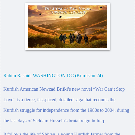
Rahim Rashidi WASHINGTON DC (Kurdistan 24)
Kurdish American Newzad Brifki’s new novel “War Can’t Stop
Love” is a fierce, fast-paced, detailed saga that recounts the
Kurdish struggle for independence from the 1980s to 2004, during
the last days of Saddam Hussein's brutal reign in Iraq.
It follows the life of Shivan, a young Kurdish farmer from the