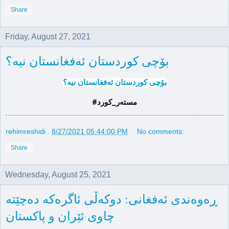
Share
Friday, August 27, 2021
بۆچی كوردستان ئەفغانستان نیە؟
بۆچی كوردستان ئەفغانستان نیە؟
#مستەر_كورد
rehimreshidi
.
8/27/2021 05:44:00 PM
No comments:
Share
Wednesday, August 25, 2021
ڕه‌وه‌ندی ئه‌فغانی: دوكه‌ڵی ئاگره‌كه‌ ده‌چێته‌
چاوی ئێران و پاكستان