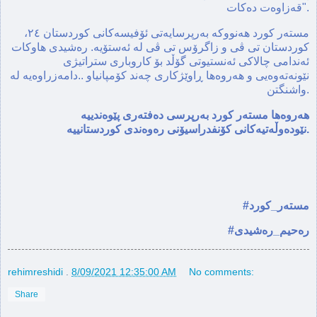
قەزاوەت دەکات".
مسته‌ر كورد هه‌نووكه‌ به‌رپرسایه‌تی ئۆفیسه‌كانی كوردستان ٢٤،
كوردستان تی ڤی و زاگرۆس تی ڤی له‌ ئه‌ستۆیه‌. ره‌شیدی هاوكات
ئه‌ندامی چالاكی ئه‌نستیوتی گۆڵد بۆ كاروباری ستراتیژی
نێونه‌ته‌وه‌یی و هه‌روه‌ها ڕاوێژكاری چه‌ند كۆمپانیاو ..دامه‌زراوه‌یه‌ له‌
واشنگتن.
هەروەها مستەر كورد بەرپرسی دەفتەری پێوەندییە
نێودەوڵەتیەکانی كۆنفدراسیۆنی رەوەندی كوردستانییە.
#مستەر_کورد
#رەحیم_رەشیدی
rehimreshidi
.
8/09/2021 12:35:00 AM
No comments:
Share