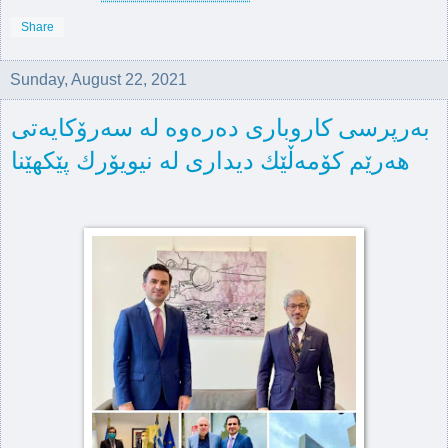
Share
Sunday, August 22, 2021
به‌رپرسی كاروباری ده‌ره‌وه‌ له‌ سه‌رۆكایه‌تی
هه‌رێم كۆمه‌ڵێك دیداری له‌ نیویۆرك پێكهێنا