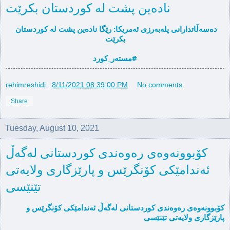
ناده‌ین پشت له‌ كوردستان بكرێت
ده‌سه‌ڵاتدارانی پله‌به‌رزی ئه‌مریكا: رێگا ناده‌ین پشت له‌ كوردستان 
بكرێت
#مسته‌ر_كورد
rehimreshidi
.
8/11/2021 08:39:00 PM
No comments:
Share
Tuesday, August 10, 2021
كۆبوونه‌وه‌ی ره‌وه‌ندی كوردستانی له‌گه‌ڵ
ئه‌ندامێكی كۆنگرێس و پارێزگاری ولایه‌تی
تێنێسی
كۆبوونه‌وه‌ی ره‌وه‌ندی كوردستانی له‌گه‌ڵ ئه‌ندامێكی كۆنگرێس و 
پارێزگاری ولایه‌تی تێنێسی