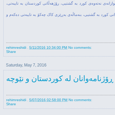
زانەی نەتەوەی کورد بە گشتیی، رۆژهەڵاتی کوردستان بە تایبەتی،
ی کورد بە گشتیی، بنەماڵەی بەڕێزی کاک چەکۆ بە تایبەتی دەکەم و
rehimreshidi
.
5/11/2016 10:34:00 PM
No comments:
Share
Saturday, May 7, 2016
ۆژنامەوانان لە کوردستان و نێوچە
rehimreshidi
.
5/07/2016 02:58:00 PM
No comments:
Share