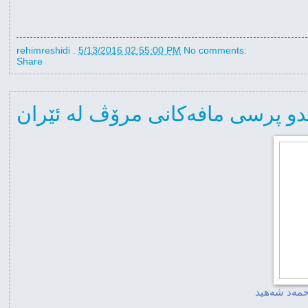
rehimreshidi
.
5/13/2016 02:55:00 PM
No comments:
Share
و پرسی مافەکانی مرۆڤ لە ئێران
حمەد شەهید