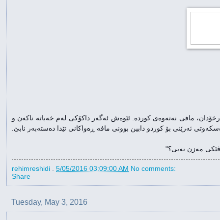
ەرخۆدان، مافی نەتەوەی کوردە. ئێوەش ئەگەر داکۆکی لەم خەباتە ناکەن و
دەسکەوتی ئەرێنی بۆ کوردو دابین بوونی مافە ڕەواکانی تێدا دەستەبەر نابێ.
ۆڤێکی مەزن نەبی؟".
rehimreshidi
.
5/05/2016 03:09:00 AM
No comments:
Share
Tuesday, May 3, 2016