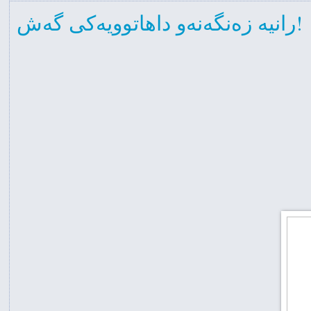
رانیە زەنگەنەو داهاتوویەکی گەش!