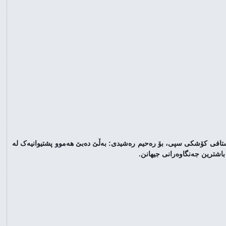
لێئون پانەتا، سەرۆکی بەرێی دەزگای هەواڵگەری (CIA) و وەزیری بەرگری و سەرۆکی ستافی کۆشکی سپی، بۆ رەحیم رەشیدی: بەڵێ دەبێ هەموو پشتیوانیەک لە 
اشترین جەنگاوەرانی جیهانن.