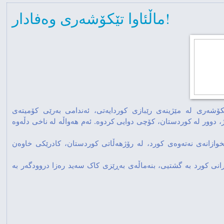
ماڵئاوا تێکۆشەری وەفادار!
 هاورێی خەباتگێر و تێکۆشەری لە مێژینەی رێبازی کوردایەتی، ئەندامی بەرێی کۆمیتەی
 دوور لە کوردستان، کۆچی دوایی کردوە. ئەم هەواڵە لە ناخی دڵەوە
وازانەی نەتەوەی کورد، لە رۆژهەڵاتی کوردستان، کادرێکی خاوەن
نی کورد بە گشتیی، بنەماڵەی بەڕێزی کاک سەید رەزا دروودگەر بە