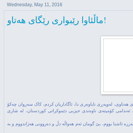
Wednesday, May 11, 2016
ماڵئاوا رێبواری رێگای هەتاو!
ەمرۆ چوارشەممە رێکەوتی ١١ی مەی ٢٠١٦، بەرانبەر بە ٢٢ی بانەمەڕی ١٣٩٥ی هەتاوی، لەوپەڕی ناباوەری دا، ئاگاداریان کردم، کاک سەروان چەکۆ
 ئەندامی کۆمیتەی ناوەندی حیزبی دێموکراتی کوردستان، لە شاری
زە ئاشنا بووم، بێ گومان ئەم هەواڵە دڵ و دەروونی هەژاندووم و بە