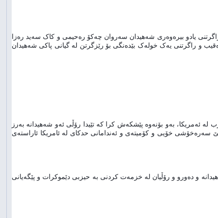
رۆژی یەکشەممە رێکەوتی ١٥ی مەی ٢٠١٦، کۆمیتەی گشتیی حدکا کۆریادیێکی بۆ بەرزڕاگرتنی یادو بیرەوەری شەهیدان سەروان چەکۆ رەحیمی و کاک سەید رەزا 
دروودەگەر بەرێوە برد. سەرەتای کۆڕیادەکە بە خوێندنەوەی سروودی نەتەوایەتی ئەی رەقیب و راگرتنی یەک خولەک بێدەنگی بۆ رێزگرتن لە گیانی پاکی شەهیدان 
ئەوجار پەیامی کۆمیتەی حیزب لە لایەن کاک جەماڵ عەبدوڵازادە بەرپرسی کۆمیتەی حیزب لە ئەمریکا، بەو بۆنەوە پێشکەش کرا کە تێیدا رۆڵی ئەو شەهیدانە بەرز 
نرخێدرابوو هەروەها هەموو لایەکی دڵنیا کردەوە کە رێبازیان تاکوو سەرکوتن درێژەی دەبێ سەرەخۆشی خۆیی و کۆمیتەی و ئەندامانی حدکای لە ئامریکا ئاراستەی 
دواتر رۆژنامەوان رەحیم رەشیدی لەسەر خەباتی حیزبی دێموکڕات و کەسایەتی ئەو شەهیدانە و دەورو و رۆڵیان لە خزمەت کردنی بە حیزبی دێموکرات و پێگەیانی 