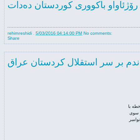
 رۆژئاواو باکووری کوردستان دەدات
rehimreshidi
.
5/03/2016 04:14:00 PM
No comments:
Share
ندم بر سر استقلال کردستان عراق
دستکم سه سال است که مسعود بارزانی، رئیس جمهوری خودمختار کردستان عراق و بقیه مسئولان آن خطه با 
صراحت می‌گویند برای استقلال کردستان عراق باید رفراندومی برگزار شود. کمیته ای تشکیل شده و از سوی 
آقای بارزانی مأمور شده برای برگزاری همه پرسی تا قبل از انتخابات ریاست جمهوری آمریکا – یعنی تا نوامبر 