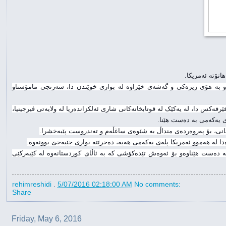
رانیە، لە ماوەی یەک ساڵ مانەوەی لە ئەمریکا، زۆر گەشەی کردوەو چەند خەڵاتی وەرگرتوەو بە هۆی زیرەکی و گەشەی خێراوە لە بواری خوێندن دا، سەرنجی مامۆستاو 
ئەم کیژە تەمەن ١٠ ساڵانەیە، لە نوێترین  کێبەڕکێی نێوان ٢٠ قوتابخانەی دواناوەندی پارێزگای فێرفەکس دا، لە یەکێک لە قوتابخانەکانی شاری ئەلکزاندەریا لە ولایەتی ڤیرجینیا، 
رانیە لە لێدوانێکی تایبەتی پێی ڕاگەیاندن کە شانازی دەکات وەکوو کچە کوردە سەرکەوتنی بە دەست هێناوەو بۆ ئەوەش تێدەکۆشی کە بە ئاڵای کوردستانەوە لە کێبەرکێی 
rehimreshidi
.
5/07/2016 02:18:00 AM
No comments:
Share
Friday, May 6, 2016