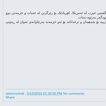
 دەکەینەوە، رۆژی یەکشەممە رێکەوتی ١٥ی مەی ٢٠١٦، کۆمیتەی گشتیی حیزب لە ئەمریکا، کۆریادێک بۆ رێزگرتن لە خەبات و خزمەتی دوو
دگەر بەرێوە دەبات.
رییە بۆ شەهیدان و نرخدانانە بۆ ئەو خزمەتە بەرچاوانەی ئەوان لە ڕەوتی
rehimreshidi
.
5/13/2016 01:34:00 PM
No comments:
Share