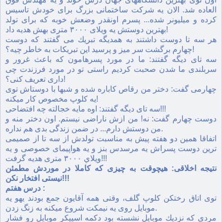
العاده شد. الان يه شركت ساختمانی بزرگ برای خودش تاسيس
كرده و ميليونر شده... پسرم اونقدر وضعش خوبه كه برای تولد
بهترين دوستش يه ويلای ۳۰۰۰ متری بهش هديه داد!
هر سه تا دوست داشتند به همديگه تبريك می گفتند كه دوست
چهارم برگشت سر ميز و پرسيد اين تبريكات به خاطر چيه؟!
سه تای ديگه گفتند: ما در مورد پسرهامون كه باعث غرور و
سربلندی ما شدن صحبت كرديم راستی تو در مورد فرزندت چی
داری تعريف كنی؟!
چهارمی گفت: دختر من رقاص کاباره شده و شبها با دوستاش توی
يه كلوپ مخصوص كار ميكنه!
سه تای ديگه گفتند: اوه مايه خجالته چه افتضاحی!!!
دوست چهارم گفت: نه! من ازش ناراضی نيستم. اون دختر منه و
من دوستش دارم... در ضمن زندگی بدی هم نداره.
اتفاقا همين دو هفته پيش به مناسبت تولدش از سه تا از صميمی
ترين دوست پسراش يه مرسدس بنز و يه هواپيمای خصوصی و يه
ويلاي ۳۰۰۰ متری هديه گرفت!!!
نتيجه اخلاقی: هيچوقت به چيزی كه كاملا در موردش مطمئن
نيستی افتخار نكن!!!
درس هفتم :
توی اتاق رختكن كلوپ گلف، وقتی همه آقايون جمع بودند يهو يه
موبايل روی يه نيمكت شروع ميكنه به زنگ زدن.
مردی كه نزديك موبايل نشسته بود دكمه اسپيكر موبايل رو فشار