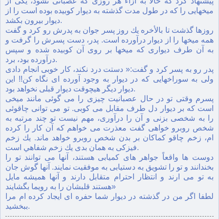
پيشنهاد كرد كه حالا به ازاء هر روزی كه عصبانی نشود، يكی از
ميخهايی را كه در طول مدت گذشته به ديوار كوبيده بوده است را از
ديوار بيرون بكشد.
روزها گذشت تا بالأخره يك روز پسر جوان به پدرش رو كرد و گفت
همه ميخها را از ديوار درآورده است. پدر، دست پسرش را گرفت و
به آن طرف ديواری كه ميخها بر روی آن كوبيده شده و سپس
درآورده بود، برد.
پدر رو به پسر كرد و گفت:« دستت درد نكند، كار خوبی انجام دادی
ولی به سوراخهايی كه در ديوار به وجود آورده ای نگاه كن!! اين
ديوار ديگر هيچوقت ديوار قبلی نخواهد بود.
پسرم وقتی تو در حال عصبانيت چيزی را می گوئی مانند ميخی
است كه بر ديوار دل طرف مقابل می كوبی. تو می توانی چاقوئی
را به شخصی بزنی و آن را درآوری، مهم نيست تو چند مرتبه به
شخص روبرو خواهی گفت معذرت می خواهم كه آن كار را كرده
ام، زخم چاقو كماكان بر بدن شخص روبرو خواهد ماند. يك زخم
فيزكی به همان بدی يك زخم شفاهي است.
دوست ها واقعاً جواهر های كميابی هستند، آنها می توانند تو را
بخندانند و تو را تشويق به دستيابی به موفقيت نمايند. آنها گوش جان
به تو می ارند و انتظار احترام متقابل دارند و آنها هميشه مايل
هستند قلبشان را به رویما بگشايند»
لطفا اگر من در گذشته در دیوار شما حفره ای ایجاد کرده ام مرا
ببخشید.