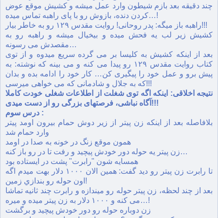
چند دقيقه بعد بازم شيطون وارد عمل ميشه و کشيش موقع عوض
کردن دنده، بازوش رو با پای راهبه تماس ميده…!
راهبه باز ميگه: پدر روحانی! روايت مقدس ۱۲۹ رو به خاطر بيار!!!
کشيش زير لب يه فحش ميده و بيخيال ميشه و راهبه رو به
مقصدش می رسونه…
بعد از اينکه کشيش به کليسا بر می گرده سريع ميدوه و از توی
کتاب روايت مقدس ۱۲۹ رو پيدا می کنه و می بينه که نوشته: به
پيش برو و عمل خود را پيگيری کن… کار خود را ادامه بده و بدان
که به جلال و شادمانی که می خواهی ميرسی!!!
نتيجه اخلاقی: اينکه اگه توی شغلت از اطلاعات شغلی خودت کاملا
آگاه نباشی، فرصتهای بزرگی رو از دست ميدی!!!
درس سوم :
بلافاصله بعد از اينکه زن پيتر از زير دوش حمام بيرون اومد پيتر
وارد حمام شد
همون موقع زنگ در خونه به صدا در اومد
زن پيتر يه حوله دور خودش پيچيد و رفت تا در رو باز کنه…
همسايه شون "رابرت" پشت در ايستاده بود
تا رابرت زن پيتر رو ديد گفت: همين الان ۱۰۰۰ دلار بهت ميدم اگه
اون حوله رو بندازي زمين!
بعد از چند لحظه، زن پيتر حوله رو ميندازه و رابرت چند ثانيه تماشا
می کنه و ۱۰۰۰ دلار به زن پيتر ميده و ميره…!
زن دوباره حوله رو دور خودش پيچيد و برگشت