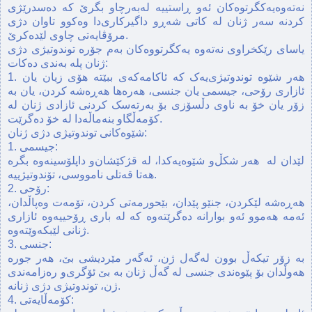
نه‌ته‌وه‌یه‌کگرتوه‌کان ئه‌و ڕاستییه‌ له‌به‌رچاو بگرێ که‌ ده‌سدرێژی
کردنه‌ سه‌ر ژنان له‌ کاتی شه‌ڕو داگیرکاری‌دا وه‌کوو تاوان دژی
مرۆڤایه‌تی چاوی لێده‌کرێ.
یاسای رێکخراوی نه‌ته‌وه‌ یه‌کگرتووه‌کان به‌م جۆره‌ توندوتیژی دژی
ژنان پله‌ به‌ندی ده‌کات:
1. هه‌ر شێوه توندوتیژی‌یه‌ک که ئاکامه‌که‌ی ببێته هۆی زیان‌ یان
ئازاری رۆحی، جیسمی یان جنسی، هه‌ره‌ها هه‌ڕه‌شه کردن، یان به‌
زۆر یان خۆ به‌ ناوی دڵسۆزی بۆ به‌رته‌سک کردنی ئازادی ژنان له
کۆمه‌ڵگاو بنه‌ماڵه‌دا له خۆ ده‌گرێت.
شێوه‌کانی توندوتیژی دژی ژنان:
1. جیسمی:
لێدان له‌ ‌ هه‌ر شکڵ‌و شێوه‌یه‌کدا، له‌ قژکێشان‌و داپلۆسینه‌وه‌ بگره
هه‌تا قه‌تلی نامووسی، تۆندوتیژییه‌.
2. رۆحی:
هه‌ڕه‌شه لێکردن، جنێو پێدان، بێحورمه‌تی‌ کردن، تۆمه‌ت‌ وه‌پاڵدان،
ئه‌مه‌ هه‌موو ئه‌و بوارانه‌ ده‌گرێته‌وه‌ که‌ له‌ باری ڕۆحییه‌وه‌ ئازاری
ژنانی لێبکه‌وێته‌وه‌.
3. جنسی:
به‌ زۆر تیکه‌ڵ بوون له‌گه‌ل ژن، ئه‌گه‌ر مێردیشی بێ، هه‌ر جوره‌
هه‌وڵدان بۆ پێوه‌ندی جنسی له‌ گه‌ڵ ژنان به‌ بێ ئۆگری‌و ره‌زامه‌ندی
ژن، توندوتیژی دژی ژنانه‌.
4. کۆمه‌ڵایه‌تی: