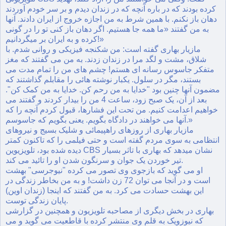
کرده بودند که در باره آنچه که در زندان دیدم و بر سر خودم آوردند
دهان باز نکنم. با همین شرط به من اجازه خروج از ایران دادند. آنها
به من گفتند «ما همه جا هستیم. اگر دهان باز کنی تو را در گونی
کرده و به ایران بر میگردانیم!»
مازیار بهاری گفته است: من شکنجه فیزیکی و روانی شدم. با
شلاق، مشت و لگد مرا در زندان زدند. به من می گفتند که مغز
متفکر جاسوس رسانه ای هستم! چشم های من را تمام مدت می
بستند، مگر در سلول. یکبار نوشته هائی را مقابلم گذاشتند که
مضمون آنها چنین بود "خدایا به من رحم کن. خدایا به من کمک کن".
بعد از آن، یک صبح زود، ساعت 4 من را بیدار کردند و گفتند می
خواهیم اعدامت کنیم. من تحت این فشارها، قبول کردم آنچه را که
آنها می خواهند در دادگاه بگویم. یعنی بگویم که جاسوسم.»
مازیار بهاری از روزهای راهپیمائی و شلیک بسیج و نیروهای
انتظامی به سوی مردم گفته است و حتی فیلمی را که تاکنون کمتر
دیده شده بود، تلویزیوین CBS نشان میدهد که بهاری با تاثر بسیار
تیر خوردن یک جوان و سرنگون شدن او را تائید می کند.
او می گوید که بازجوی وی تصور می کرده "نیوجرسی" بهشت
است و در آنجا می توان 72 زن داشت! و به من بخاطر زندگی در
این بهشت حسادت می کرد. به من گفتند که اینجا (زندان اوین)
پایان زندگی توست.
بهاری در بخش دیگری از مصاحبه تلویزیون و همچنین در گزارشی
که نیوزویک به قلم وی منتشر کرده با قاطعیت می گوید و می