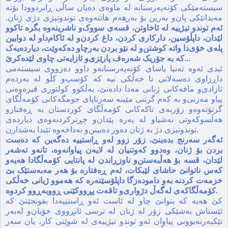
سیسته‌مێکی کۆنه‌په‌رستانه‌ له‌ ماوه‌ی ده‌یان ساڵی ڕابردوودا بۆته‌
مه‌یدانێکی پان‌و به‌رین بۆ به‌رهه‌م هاتنه‌وه‌ی توندوتیژی دژی ژنان.
ئه‌م توندو تیژییه‌ له‌ ئاخاوتن، قسه‌ی سووک‌و ناشرینه‌وه‌ بگره‌ تاکوو
لێدان‌، داپڵۆسین، دارکاری کردن‌، داغ کردن‌و له‌ ئاکام‌داو له‌ دوایین
پله‌ی خۆی‌دا واته‌ کوشتن‌و له‌ نێو بردن به‌رچاو ده‌که‌وێت، دیارده‌یه‌ک
که‌ به‌ جۆریک شه‌ره‌ف پارێزی‌و ئازایه‌تی چاوی لێده‌کرێ...
ئیدی ئه‌وه‌ ته‌نیا یاسای کۆنه‌په‌رستانه‌و داوو ده‌زووی سیسته‌می
داڕزاوی ده‌سه‌لاتی نا خه‌ڵکی نیه‌ که‌ کۆسپ‌و کڵو له‌ به‌رده‌م
ئازادی‌و مافه‌کانی ژنانی مه‌دا داده‌نێ، به‌ڵکوو کولتوری قیزه‌وه‌نی
پیاو مه‌زنی‌و به که‌م‌ گرتنی مێینه‌ سه‌رتاپای جومگه‌کانی کۆمه‌ڵگای
گرتۆته‌وه‌و زۆربه‌ی تاکه‌کانی کۆمه‌ڵگای کوردستان به‌ ڕه‌فتارو
هه‌ڵسوکه‌وتی نه‌شیاو له‌ په‌ره‌ پێدان‌و چڕترکردنه‌وه‌ی دیارده‌ی
توندوتیژی دژ به‌ ژنان ده‌ور ده‌بینن‌‌و به‌داخه‌وه‌ تێیدا به‌شدارن.
ئه‌گه‌ر سه‌رنج بده‌ینێ، زۆر زوو له‌و ڕاستییه‌ ده‌گه‌ین که‌ ده‌ست
بردن بۆ ژنان، وه‌دوو که‌وتنیان له‌ لایه‌ن پیاوانه‌وه‌، تانه‌و ته‌شه‌ر
لێدان‌، قسه‌ بۆ هه‌ڵبه‌ستن‌و ناوزڕاندن له‌ پانتایی کۆمه‌ڵگادا هه‌یه‌‌و
که‌س ناتوانێ حاشای لێبکات، ئه‌م ڕه‌فتاره‌ بۆ هه‌ر مه‌به‌ستێک بێ‌
خزمه‌ت کردنه‌ به‌و داموده‌زگا داپلۆسێنه‌ره‌ که‌ هه‌موو ژیانی خه‌ڵکی
کۆمه‌ڵگاکه‌ی له‌گه‌ڵ دژواری‌و تاقه‌ت پڕووکێنی ڕووبه‌ڕوو کردوه‌.
کێ هه‌یه‌ که‌ بتوانێ چاو له‌ ئاست ئه‌و ڕاستییه‌‌دا بقونجێنێ که‌
ئێستاش به‌شێکی زۆر له‌ ژنان له‌ ترسی ئابڕووی خۆیان‌و له‌به‌ر‌
تێکبه‌رنه‌بوونی پیاوان ئه‌و توندو تیژییه‌ی له شوێنی کار، یان‌ سه‌ر