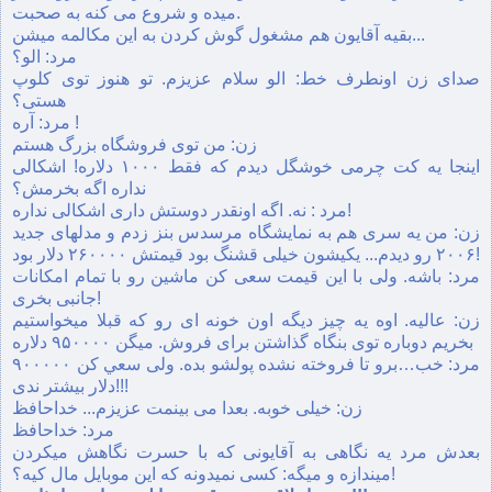
ميده و شروع می كنه به صحبت.
بقيه آقايون هم مشغول گوش كردن به اين مكالمه ميشن...
مرد: الو؟
صدای زن اونطرف خط: الو سلام عزيزم. تو هنوز توی كلوپ
هستی؟
مرد: آره !
زن: من توی فروشگاه بزرگ هستم
اينجا يه كت چرمی خوشگل ديدم كه فقط ۱۰۰۰ دلاره! اشكالی
نداره اگه بخرمش؟
مرد : نه. اگه اونقدر دوستش داری اشكالی نداره!
زن: من يه سری هم به نمايشگاه مرسدس بنز زدم و مدلهای جديد
۲۰۰۶ رو ديدم... يكيشون خيلی قشنگ بود قيمتش ۲۶۰۰۰۰ دلار بود!
مرد: باشه. ولی با اين قيمت سعی كن ماشين رو با تمام امكانات
جانبی بخری!
زن: عاليه. اوه يه چيز ديگه اون خونه ای رو كه قبلا ميخواستيم
بخريم دوباره توی بنگاه گذاشتن برای فروش. ميگن ۹۵۰۰۰۰ دلاره
مرد: خب…برو تا فروخته نشده پولشو بده. ولی سعي كن ۹۰۰۰۰۰
دلار بيشتر ندی!!!
زن: خيلی خوبه. بعدا می بينمت عزيزم... خداحافظ
مرد: خداحافظ
بعدش مرد يه نگاهی به آقايونی كه با حسرت نگاهش ميكردن
ميندازه و ميگه: كسی نميدونه كه اين موبايل مال كيه؟!