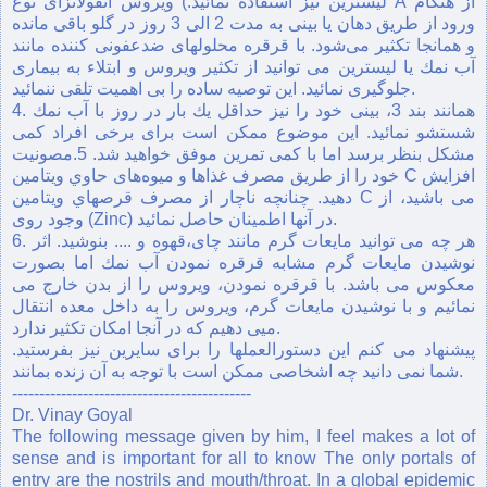
ليسترين نيز استفاده نمائيد.) ويروس آنفولانزای نوع A از هنگام
ورود از طريق دهان يا بينی به مدت 2 الی 3 روز در گلو باقی ‌مانده
و همانجا تكثير می‌شود. با قرقره محلولهای ضد‌عفونی كننده مانند
آب نمك يا ليسترين می ‌توانيد از تكثير ويروس و ابتلاء به بيماری
جلوگيری نمائيد. اين توصيه ساده را بی ‌اهميت تلقی ننمائيد.
4. همانند بند 3، بينی خود را نيز حداقل يك بار در روز با آب نمك
شستشو نمائيد. اين موضوع ممكن است برای برخی افراد كمی
مشكل بنظر برسد اما با كمی تمرين موفق خواهيد شد. 5.مصونيت
خود را از طريق مصرف غذاها و ميوه‌های حاوي ويتامين C افزايش
دهيد. چنانچه ناچار از مصرف قرصهاي ويتامين C می ‌باشيد، از
وجود روی (Zinc) در آنها اطمينان حاصل نمائيد.
6. هر چه می ‌توانيد مايعات گرم مانند چای،‌قهوه و .... بنوشيد. اثر
نوشيدن مايعات گرم مشابه قرقره نمودن آب نمك اما بصورت
معكوس می ‌باشد. با قرقره نمودن، ويروس را از بدن خارج می
‌نمائيم و با نوشيدن مايعات گرم، ويروس را به داخل معده انتقال
ميی دهيم كه در آنجا امكان تكثير ندارد.
پيشنهاد می كنم اين دستورالعملها را برای سايرين نیز بفرستید.
شما نمی ‌دانيد چه اشخاصی ممكن است با توجه به آن زنده بمانند.
--------------------------------------------
Dr. Vinay Goyal
The following message given by him, I feel makes a lot of
sense and is important for all to know The only portals of
entry are the nostrils and mouth/throat. In a global epidemic