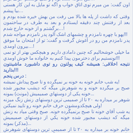
اون گفت: من ميرم توی اتاق خواب و اگه تو مايل به اين کار هستی
بيا پيشم…
وقتی که داشت از پله ها بالا می رفت من بهش خيره شده بودم و
بعد از رفتنش چند دقيقه ايستادم و بعد به طرف در ساختمون
برگشتم و از خونه خارج شدم…!
يهو با چهره نامزدم و چشمهای اشک آلود پدر نامزدم مواجه شدم!!!
پدر نامزدم من رو در آغوش گرفت و گفت: تو از امتحان ما موفق
بيرون اومدی…!
ما خيلی خوشحاليم که چنين دامادی داريم و هيچکس بهتر از تو نمی
تونستيم برای دخترمون پيدا کنيم به خانواده ما خوش اومدي!!!
نتيجه اخلاقی: هميشه کيف پولتون رو توی داشبورد ماشينتون
بذاريد!!!
درس پنجم :
يه شب خانم خونه به خونه بر نميگرده و تا صبح پيداش نميشه!
صبح بر ميگرده خونه و به شوهرش ميگه كه ديشب مجبور شده
خونه يكی از دوستهاي صميميش (مونث) بمونه...
شوهر بر ميداره به ۲۰ تا از صميمی ترين دوستهای زنش زنگ ميزنه
ولی هيچكدومشون حرف خانم خونه رو تاييد نميكنن!
يه شب آقاي خونه تا صبح برنميگرده خونه. صبح وقتی مياد به زنش
ميگه كه ديشب مجبور شده خونه يكي از دوستهای صميميش
(مذكر) بمونه...
خانم خونه بر ميداره به ۲۰ تا از صميمی ترين دوستهای شوهرش