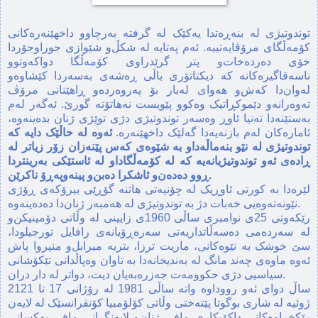
توندوتیژی له‌ بنه‌ڕه‌تدا یه‌کێک له‌ گرفته‌ به‌رچاوو‌ داخهێنه‌ره‌کانی
کۆمه‌ڵگای مرۆڤایه‌تییه.‌‌ ئه‌م په‌تایه‌ له‌ شکڵ‌و شێوازی جوراوجۆردا
خۆی ده‌رده‌خات‌و پتر گرێدراوی کۆمه‌ڵگا دواکه‌وتوو
ناسه‌قاگیره‌کانه‌ که‌ دیکتاتۆری باڵی ڕه‌شه‌ی به‌سه‌ردا کێشاوه‌و
له‌وان‌دا که‌ش‌و‌ هه‌وای له‌بار بۆ په‌روه‌رده‌و ڕاهێنانی مرۆڤ
ته‌وه‌رانه‌‌و دێموکڕاتیک وه‌کوو پێویست نه‌هاتۆته‌ گورێ. ئه‌گه‌ر له‌م
به‌ستێنه‌دا ته‌نیا ئاوڕ وه‌سه‌ر توندوتیژی دژی توێژی ژنان بده‌ینه‌وه‌،
ئاماره‌کان له‌م بازنه‌یه‌دا گه‌لێک داخهێنه‌ره‌.
ئه‌وه‌ له‌ حاڵێک دایه‌ که‌
توندوتیژی له‌ نێو بنه‌ماڵه‌داو به‌ شێوه‌ی که‌س پێنه‌زان زۆر زیاتر له‌
ڕاده‌ی ئه‌و توندوتیژیانه‌یه‌ که له‌ کۆمه‌ڵگاداو له‌ ئاستێکی به‌رینتردا
ڕوو ده‌ده‌ن‌و‌ ئاشکرا ده‌بن‌و پینه‌وپه‌ڕۆ ناکرێن.
لێره‌دا به‌ کورتی ئاو‌ڕیک له‌ چۆنیه‌تی هاتنه‌ گۆڕێی بیرۆکه‌ی ڕۆژی
نێونه‌ته‌وه‌یی خه‌بات دژ به‌ توندوتیژی له‌ هه‌مبه‌ر ژنان‌دا ده‌ده‌ینه‌وه‌.
رێکه‌وتی 25ی نوامبری ساڵی 1960ی زایینی‌ له وڵاتی دۆمینیکن‌و
له‌ سه‌رده‌می ده‌سه‌ڵاتداریه‌تی سه‌ره‌ڕۆیانه‌ی رافایل تورجیلودا،
سێ خوشک به‌ نێوه‌کانی، ماریت ترزا، بتریه میرابل‌و منیروا پاش
ئه‌وه‌ ماوه‌ی چه‌ند مانگ له‌ به‌ندیخانه‌دا به‌ تاوان وه‌پاڵدانی تێکۆشانی
سیاسیی دژی حکوومه‌ت جه‌زره‌به‌یان دیت، دواتر له‌ دار دران.
21ساڵ دوای ئه‌و رووداوه واته ساڵی 1981 له رۆژانی 17 تا 21
ژوئیه له شاری بوگوتا پێته‌ختی وڵاتی کۆلۆمبیا کۆنفرانسێک له لایه‌ن
رێکخراوه‌کانی داکۆیکاری مافی ژنان‌و لایه‌نگرانی مافی یه‌کسانی