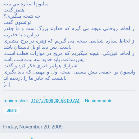
ميليونها ستاره مي بينم.
هلمز گفت:
چه نتيجه ميگيری؟
واتسون گفت:
از لحاظ روحانی نتيجه می گيرم كه خداوند بزرگ است و ما چقدر
در اين دنيا حقيريم.
از لحاظ ستاره شناسی نتيجه می گيريم كه زهره در برج مشتری
است، پس بايد اوايل تابستان باشد.
از لحاظ فيزيكی، نتيجه ميگيريم كه مريخ در موازات قطب است،
پس ساعت بايد حدود سه نيمه شب باشد.
شرلوك هولمز قدری فكر كرد و گفت:
واتسون تو احمقی بيش نيستی. نتيجه اول و مهمی كه بايد بگيری
اينست كه چادر ما را دزديده اند.
(...)
rehimreshidi
.
11/21/2009 08:53:00 AM
No comments:
Share
Friday, November 20, 2009