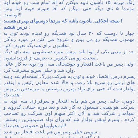
زنگ ميزنه: ۱۵ تاشون تاييد ميكنن كه آقا تمام شب رو خونه اونا
مونده! ۵ تای ديگه حتي ميگن كه آقا هنوزم خونه اونا پيش
اوناست!!!
نتيجه اخلاقی: يادتون باشه كه مردها دوستهای بهتری هستند !
درس ششم :
چهار تا دوست كه ۳۰ سال بود همديگه رو نديده بودند توی يه
مهمونی همديگه رو می بينن و شروع می كنن در مورد زندگی
هاشون برای همديگه تعريف كنن...
بعد از مدتی يكی از اونا بلند ميشه ميره دستشويی. سه تای ديگه
صحبت رو می كشونن به تعريف از فرزندانشون:
اولی: پسر من باعث افتخار و خوشحالی منه. اون توی يه كار عالی
وارد شد و خيلی سريع پيشرفت كرد.
پسرم درس اقتصاد خوند و توی يه شركت بزرگ استخدام شد و پله
های ترقي رو سريع بالا رفت و حالا شده معاون رئيس و اونقدر
پولدار شده كه حتی برای تولد بهترين دوستش يه مرسدس بنز بهش
هديه داد !
دومي: جالبه. پسر من هم مايه افتخار و سرفرازی منه. توی يه
شركت هواپيمايي مشغول به كار شد و بعد دوره خلبانی گذروند و
سهامدار شركت شد و الان اكثر سهام اون شركت رو تصاحب
كرده... پسرم اونقدر پولدار شد كه برای تولد صميميترين دوستش
يه هواپيماي خصوصی هديه داد!!!
سومی خيلی: پسر من هم باعث افتخار من شده...
اون توی بهترين دانشگاههای جهان درس خوند و يه مهندس فوق