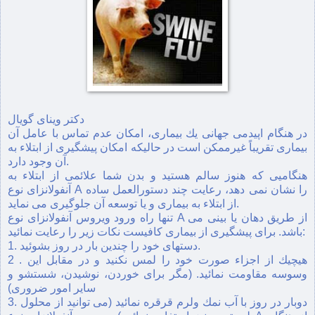
دكتر وينای گويال
در هنگام اپيدمی جهانی يك بيماری، امكان عدم تماس با عامل آن
بيماری تقريباً غيرممكن است در حاليكه امكان پيشگيری از ابتلاء به
آن وجود دارد.
هنگامیی كه هنوز سالم هستيد و بدن شما علائمی از ابتلاء به
آنفولانزای نوع A را نشان نمی ‌دهد، رعايت چند دستورالعمل ساده
از ابتلاء به بيماری و يا توسعه آن جلوگيری می نمايد.
تنها راه ورود ويروس آنفولانزای نوع A از طريق دهان يا بينی می
‌باشد. برای پيشگيری از بيماری كافيست نكات زير را رعايت نمائيد:
1. دستهای خود را چندين بار در روز بشوئيد.
2 . هيچيك از اجزاء صورت خود را لمس نكنيد و در مقابل اين
وسوسه مقاومت نمائيد. (مگر برای خوردن، نوشيدن، شستشو و
ساير امور ضروری)
3. دوبار در روز با آب نمك ولرم قرقره نمائيد (می ‌توانيد از محلول