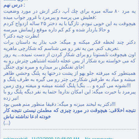
درس نهم :
يه مرد ۸۰ ساله ميره برای چك آپ. دكتر ازش در مورد وضعيت
فعليش می پرسه و پيرمرد با غرور جواب ميده:
هيچوقت به اين خوبی نبودم. تازگيا با يه دختر ۲۵ ساله ازدواج كردم
و حالا باردار شده و كم كم داره موقع زايمانش ميرسه
نظرت چيه دكتر؟!
دكتر چند لحظه فكر ميكنه و ميگه: خب بذار يه داستان برات
تعريف كنم. من يه نفر رو می شناسم كه شكارچی ماهريه.
اون هيچوقت تابستونا رو برای شكار كردن از دست نميده... يه روز
كه می خواسته بره شكار از بس عجله داشته اشتباهی چترش رو به
جای تفنگش بر ميداره و ميره توی جنگل!
همينطور كه ميرفته جلو يهو از پشت درختها يه پلنگ وحشي ظاهر
ميشه و مياد به طرفش شكارچی چتر رو می گيره به طرف پلنگ و
نشونه می گيره و … بنگ! پلنگ كشته ميشه و ميفته روی زمين!!!
پيرمرد با حيرت ميگه: اين امكان نداره! حتما يه نفر ديگه پلنگ رو با
تير زده!
دكتر يه لبخند ميزنه و ميگه: دقيقا منظور منم همين بود!!!
نتيجه اخلاقی: هيچوقت در مورد چيزی كه مطمئن نيستی نتيجه كار
خودته ادعا نداشته نباش
(...)
rehimreshidi
.
11/22/2009 10:48:00 AM
No comments: