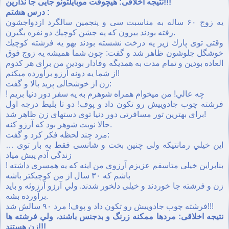
نتيجه اخلاقی: هيچوقت موبايلتونو جايی جا نذارين!!!
درس هشتم :
يه زوج ۶۰ ساله به مناسبت سی و پنجمين سالگرد ازدواجشون
رفته بودند بيرون كه يه جشن كوچيك دو نفره بگيرن.
وقتی توی پارك زير يه درخت نشسته بودند يهو يه فرشته كوچيك
خوشگل جلوشون ظاهر شد و گفت: چون شما هميشه يه زوج فوق
العاده بودين و تمام مدت به همديگه وفادار بودين من برای هر كدوم
از شما يه دونه آرزو برآورده ميكنم!
زن از خوشحالی پريد بالا و گفت:
! چه عالي! من ميخوام همراه شوهرم به يه سفر دور دنيا بريم
فرشته چوب جادوييش رو تكون داد و پوف! دو تا بليط درجه اول
برای بهترين تور مسافرتی دور دنيا توی دستهای زن ظاهر شد!
حالا نوبت شوهر بود كه آرزو كنه.
مرد چند لحظه فكر كرد و گفت:
… اين خيلي رمانتيكه ولی چنين بخت و شانسی فقط يه بار توی
زندگي آدم پيش مياد
! بنابراين خيلی متاسفم عزيزم آرزوی من اينه كه يه همسری داشته
باشم كه ۳۰ سال از من كوچيكتر باشه
زن و فرشته جا خوردند و خيلی دلخور شدند. ولي آرزو آرزوئه و بايد
برآورده بشه.
فرشته چوب جادوييش رو تكون داد و پوف! مرد ۹۰ سالش شد!!!
نتيجه اخلاقی: مردها ممكنه زرنگ و بدجنس باشند، ولي فرشته ها
زن هستند!!!