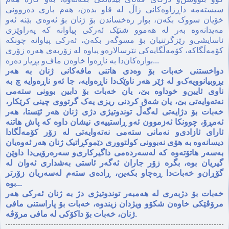
سیسته‌مه‌ داڕزاوه‌کانی زاڵ له‌ قاو بده‌ن، هه‌م باری ده‌روونی
خۆیان سووک بکه‌ن، بوار ره‌خساندن بۆ ژنان بۆ ئه‌وه‌ی بێنه‌ ئه‌و
مه‌یدانه‌وه‌ به‌ر له‌ هه‌موو شتێک ئه‌رکی پیاوانه‌ که‌ په‌راوێزی
ئاسایشی‌و رێزگرتنیان بۆ مسوگه‌ر بکه‌ن، ئه‌رکی پیاوانه‌ چونکه‌
کۆمه‌ڵگاکه،‌ کۆمه‌ڵگایه‌کی نێرسالاره‌‌و پیاوه‌ له‌ زۆربه‌ی هه‌ره‌ زۆری
بواره‌کان‌دا به‌ ناڕه‌وا خاوه‌ن ماف‌و بڕیار ده‌ره‌...
دواخستنی خه‌بات بۆ وه‌دی هاتنی مافه‌کانی ژنان به‌ هه‌ر
بڕوبیانوویه‌ک‌و له‌ ژێر هه‌ر ناوێک‌دا ناڕه‌وایه‌، جا ئه‌و ناڕه‌وایه‌ چ به‌
ناوی ئایین‌و خوداوه‌ بێ، یان خه‌بات بۆ دابین بوونی سته‌می
نه‌ته‌وایه‌تی بێ، یان شه‌ق کردنی ریزی یه‌ک گرتووی چینی کرێکار‌،
خه‌بات بۆ دژایه‌تی له‌گه‌ڵ توندوتیژی دژی ژنان هه‌ر ئێستا، هه‌ر
ئه‌مڕۆ، چوونکا ئه‌زموون ئه‌و ڕاستییه‌ی نیشان داوه‌ که‌ پاش هاتنه‌
ئارای ئازادی‌‌و نه‌مانی سته‌می نه‌ته‌وایه‌تی له‌ زۆر کۆمه‌ڵگادا
دیسانه‌وه‌ به‌ هۆی نه‌بوونی کولتووری دێموکڕاتیک ژنان هه‌ر ئه‌وه‌یان
به‌سه‌ر هاتۆته‌وه‌ که‌ له‌سه‌رده‌می داگیرکاری‌و سه‌ره‌رۆیی‌دا داوێن
گیریان بوه‌، بگره‌ زۆر جاران ئه‌گه‌ر ئاستی به‌شداری ئه‌وان له‌
گۆڕان‌و خه‌بات‌دا ڕه‌چاو بکه‌ین، ڕاده‌ی سته‌م له‌سه‌ریان زۆرتر
بوه‌..‌.
خه‌بات بۆ دژبه‌ری له‌ هه‌مبه‌ر توندوتیژی دژ به‌ ژنان ئه‌رکی هه‌ر
مرۆڤێکی خاوه‌ن شکۆو ویژدان زیندوه، خه‌بات بۆ پاراستنی مافی
ژنان، خه‌بات بۆ داکۆکی له‌ مافی مرۆڤه‌.