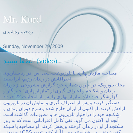
Mr. Kurd
ره‌حیم ره‌شیدی
Sunday, November 29, 2009
لطفا ببینید. (video)
مصاحبه مازیار بهاری با تلوزیون.سی.بی اس. در رد سناریوی
اعترافاتش در زندان رژیم، آنرا ببینید
مجله نیوزویک، در آخرین شماره خود گزارش مشروحی از دوران
زندان و شکنجه و اعتراف گیری از "مازیاربهاری" خبرنگار و
گزارشگر خود دارد. مازیار بهاری را پس از انتخابات 22 خرداد
دستگیر کردند و پس از اعتراف گیری و نمایش آن در تلویزیون
آزادش کردند. او اکنون از ایران خارج شده و شرح دوران زندان و
شکنجه خود را دراختیار تلویزیون ها و مطبوعات گذاشته است.
آنچه او، اکنون می گوید، نفی کامل اعترافاتی است که به زور
شکنجه از او در زندان گرفتند و پخش کردند. او مصاحبه با شبکه
تلویزیونی CBS گفت: وقتی می خواستند من را آزاد کنند، تهدید