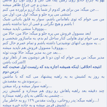
ميدن و جن چراغ ظاهر ميشه…
جن ميگه: من برای هر کدوم از شما يک آرزو برآورده می کنم…
منشی می پره جلو و ميگه: اول من، اول من!
من می خوام که توی باهاماس باشم، سوار يه قايق بادبانی شيک
باشم و هيچ نگرانی و غمی از دنيا نداشته باشم !
پوووف! منشی ناپديد ميشه...
بعد مسوول فروش مي پره جلو و ميگه: حالا من، حالا من!
من می خوام توی هاوايی کنار ساحل لم بدم، يه ماساژور شخصی و
يه منبع بی انتهای نوشيدنی! داشته باشم و تمام عمرم حال کنم ...
پوووف! مسوول فروش هم ناپديد ميشه…
بعد جن به مدير ميگه: حالا نوبت توئه…
مدير ميگه: من می خوام که اون دو تا هر دوشون بعد از ناهار توی
شرکت باشن!!!
نتيجه اخلاقی: اينکه هميشه اجازه بده که رئيست اول صحبت کنه!
درس دوم:
يه روز يه کشيش به يه راهبه پيشنهاد می کنه که با ماشين
برسوندش به مقصدش…
راهبه سوار ميشه و راه ميفتن…
چند دقيقه بعد راهبه پاهاش رو روی هم ميندازه و کشيش زير
چشمی يه نگاهی به پای راهبه ميندازه…
راهبه ميگه: پدر روحانی، روايت مقدس ۱۲۹ رو به خاطر بيار…!
کشيش قرمز ميشه و به جاده خيره ميشه...