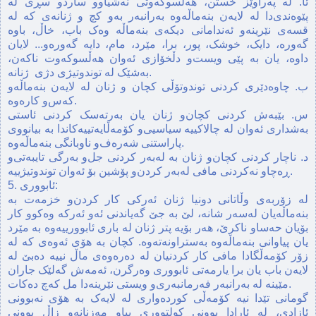
ئا. له‌ په‌راوێز خستن، هه‌ڵسوکه‌وتی نه‌شیاوو ساردو سڕی له‌
پێوه‌ندی‌دا له‌ لایه‌ن بنه‌ماڵه‌وه‌ به‌رانبه‌ر به‌و کچ و ژنانه‌ی که‌ له‌
قسه‌ی نێرینه‌‌و ئه‌ندامانی دیکه‌ی بنه‌ماڵه‌ وه‌ک باب، خاڵ، باوه‌
گه‌وره، دایک، خوشک، پور، برا، مێرد، مام، دایه‌ گه‌وره‌و... لایان
داوه،‌ یان به‌ پێی ویست‌و دڵخۆازی ئه‌وان هه‌ڵسوکه‌وت ناکه‌ن،
به‌شێک له‌ توندوتیژی دژی ‌ ژنانه‌.
ب. چاوه‌دێری کردنی توندوتۆڵی کچان و ژنان له‌ لایه‌ن بنه‌ماڵه‌‌و
که‌س‌و کاره‌وه‌.
س. بێبه‌ش ‌کردنی کچان‌و ژنان یان به‌رته‌سک‌ کردنی ئاستی
به‌شداری ئه‌وان له‌ چالاکییه‌ سیاسیی‌و کۆمه‌ڵایه‌تییه‌کاندا‌ به‌ بیانووی
پاراستنی شه‌ره‌ف‌و ناوبانگی بنه‌ماڵه‌وه‌.
د. ناچار کردنی کچان‌و ژنان به‌ له‌به‌ر کردنی جل‌و به‌‌رگی تایبه‌تی‌و
ڕه‌چاو نه‌کردنی مافی له‌به‌ر کردن‌و پۆشین‌ بۆ ئه‌وان توندوتیژییه‌.
5. ئابووری:
له زۆربه‌ی وڵاتانی دونیا ژنان ئه‌رکی کار کردن‌و خزمه‌ت به‌
بنه‌ماڵه‌یان له‌سه‌ر شانه‌، لێ به‌ جێ گه‌یاندنی ئه‌و ئه‌رکه وه‌کوو کار
بۆیان حه‌ساو ناکرێ، هه‌ر بۆیه پتر ژنان له باری ئابوورییه‌وه به‌ مێرد
یان پیاوانی بنه‌ماڵه‌وه‌ به‌ستراونه‌ته‌وه‌. کچان به‌ هۆی ئه‌وه‌ی که‌ له‌
زۆر کۆمه‌ڵگادا مافی کار کردنیان له‌ ده‌ره‌وه‌ی ماڵ نییه‌ ده‌بێ له
لایه‌ن باب یان برا یارمه‌تی ئابووری وه‌رگرن، ئه‌مه‌ش گه‌لێک جاران
مێینه‌ له‌ به‌رانبه‌ر فه‌رمانبه‌ری‌و ویستی نێرینه‌دا مل که‌چ ده‌کات.
گومانی تێدا نیه‌ کۆمه‌ڵی کورده‌واری له‌ لایه‌ک به‌ هۆی نه‌بوونی
ئازادی‌، له‌ ئارادا بوونی کولتووری پیاو مه‌زنانه‌و زاڵ بوونی