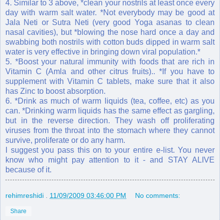
4. Similar to 3 above, *clean your nostrils at least once every
day with warm salt water. *Not everybody may be good at
Jala Neti or Sutra Neti (very good Yoga asanas to clean
nasal cavities), but *blowing the nose hard once a day and
swabbing both nostrils with cotton buds dipped in warm salt
water is very effective in bringing down viral population.*
5. *Boost your natural immunity with foods that are rich in
Vitamin C (Amla and other citrus fruits).. *If you have to
supplement with Vitamin C tablets, make sure that it also
has Zinc to boost absorption.
6. *Drink as much of warm liquids (tea, coffee, etc) as you
can. *Drinking warm liquids has the same effect as gargling,
but in the reverse direction. They wash off proliferating
viruses from the throat into the stomach where they cannot
survive, proliferate or do any harm.
I suggest you pass this on to your entire e-list. You never
know who might pay attention to it - and STAY ALIVE
because of it.
rehimreshidi
.
11/09/2009 03:46:00 PM
No comments:
Share