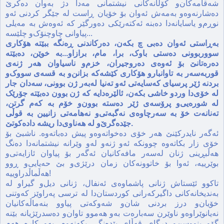
شه‌قامه‌کان‌و کۆڵانه‌کانی نیشتمانی مه‌دا دژ به‌وان ده‌کرێ
ده‌شارنه‌وه‌و به‌مه‌ش ئه‌وان بۆ خۆیان ڕاست له‌ جێگر کردنی ئه‌و
نوڕم‌و یاسایانه‌دا ده‌بنه‌ ئه‌کته‌رێکی ده‌ورگێر که‌ ئه‌وه‌ش‌ به‌ مه‌یلی
پیاوانی چاوچنۆک‌و چلێسه‌...
به‌ڕاستی ئه‌وان ده‌بی چ بکه‌ن، ده‌رکاندنی ڕه‌نگه‌ ببێته‌ هۆکاری
سووربوونی ده‌ستی باوک‌، برا، مام، برازاو...به‌ خوێن، ده‌بێته‌
ده‌ره‌تانێ بۆ ئه‌وه‌ی ده‌روجیران، خزم‌و ناسیاوان هه‌ر ژنه‌ی
قوربه‌سه‌ر به‌ تاوانبارو هۆکاری کێشه‌که‌ بزانن‌و به‌ قسه‌ی سووک‌و
بردنه‌ ژێر پرسیای که‌سایه‌تی ئه‌و ته‌نیا له‌به‌ر ژن بوونی، سه‌دان جار
له‌ خۆی‌دا وردو خاشی بکه‌ن، ئالێره‌دایه‌ که‌ ژن بوون ده‌بێته‌ جۆرێک
له‌ شوره‌یی‌و پرۆسه‌ی ژێر ده‌سته‌ بوون‌و خۆم به‌ که‌م گرتن‌،
ته‌نانه‌ت خۆ به‌ سه‌رچاوه‌ی نه‌گبه‌تی‌و نه‌هامه‌تی زانیین به‌ قوڵی
جێده‌گرێ‌و له‌ هه‌ناوی‌دا ریشه‌ داده‌کوتێ‌.
ئه‌گه‌ر نایدرکێنێ هه‌ر خۆی ده‌خواته‌وه‌و پیش ده‌باته‌وه‌. ناشبێ بۆ
خۆی زار بکاته‌وه‌ چوونکه‌ ئه‌و ژنه‌‌و له‌و وێرانه‌ نیشتمانه‌دا ده‌نگ
هه‌ڵبڕینی ژنان له‌سه‌ر مافه‌کانیان ئه‌گه‌ر بۆ پیاوان ئازایه‌تی‌و
بوێرییه‌، ئه‌وا بۆ خاتوونه‌کان زمان درێژی‌و بێ حه‌یایی‌و ڕوو
هه‌ڵماڵدراوییه‌‌!
تاکوو ئێستاش ژنانی پاشماوه‌ی ئه‌نفال، ژنانی دیل‌و گیراو له‌
به‌ندیخانه‌کانی داگیرکه‌رانی کوردستان‌دا له‌ ترسی په‌راوێز که‌وتنی
خۆیان‌و درز بردنی شان‌و شه‌وکه‌تی پیاوو بنه‌ماڵه‌کانیان
نه‌یانوێراوه‌و ناوێرن سه‌باره‌ت به‌و هه‌موو تاوان‌و ده‌سدرێژیانه‌ بێنه‌
گۆ‌و بنووسن‌و درگای قه‌ڵای بێده‌نگی بکه‌نه‌وه‌، به‌و کاره‌ هه‌م