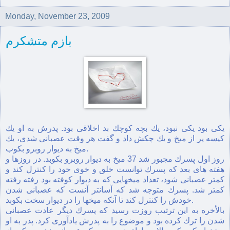
Monday, November 23, 2009
بازم متشکرم
يكی بود يكی نبود، يك بچه كوچك بد اخلاقی بود. پدرش به او يك
كيسه پر از ميخ و يك چكش داد و گفت هر وقت عصبانی شدی، يك
ميخ به ديوار روبرو بكوب.
روز اول پسرك مجبور شد 37 ميخ به ديوار روبرو بكوبد. در روزها و
هفته های بعد كه پسرك توانست خلق و خوی خود را كنترل كند و
كمتر عصبانی شود، تعداد ميخهایی كه به ديوار كوفته بود رفته رفته
كمتر شد. پسرك متوجه شد كه آسانتر آنست كه عصبانی شدن
خودش را كنترل كند تا آنكه ميخها را در ديوار سخت بكوبد.
بالأخره به اين ترتيب روزت رسيد كه پسرك ديگر عادت عصبانی
شدن را ترك كرده بود و موضوع را به پدرش يادآوری كرد. پدر به او