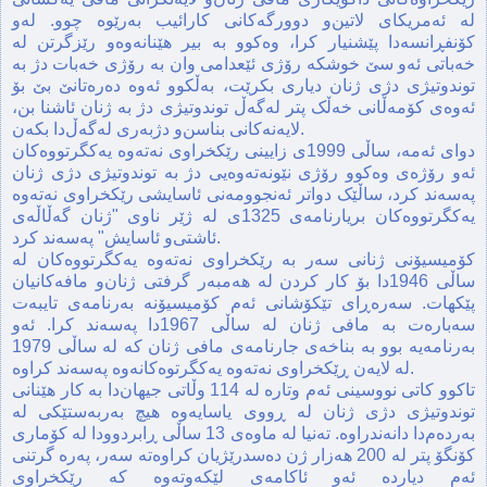
له ئه‌مریکای لاتین‌و دوورگه‌کانی کارائیب به‌رێوه‌ چوو. له‌و
کۆنفڕانسه‌دا پێشنیار کرا، وه‌کوو به‌ بیر هێنانه‌وه‌و رێزگرتن له‌
خه‌باتی ئه‌و سێ خوشکه‌ رۆژی ئێعدامی وان به رۆژی خه‌بات دژ به‌
توندوتیژی دژی ژنان دیاری بکرێت، به‌ڵکوو ئه‌وه‌ ده‌ره‌تانێ بێ بۆ
ئه‌وه‌ی کۆمه‌ڵانی خه‌ڵک پتر له‌گه‌ڵ توندوتیژی دژ به‌ ژنان ئاشنا بن‌،
لایه‌نه‌کانی بناسن‌و دژبه‌ری له‌گه‌ڵ‌دا بکه‌ن.
دوای ئه‌مه‌، ساڵی 1999ی زایینی رێکخراوی نه‌ته‌وه‌ یه‌کگرتووه‌کان
ئه‌و رۆژه‌ی وه‌کوو رۆژی نێونه‌ته‌وه‌یی دژ به‌ توندوتیژی دژی ژنان
په‌سه‌ند کرد، ساڵێک دواتر ئه‌نجوومه‌نی ئاسایشی رێکخراوی نه‌ته‌وه‌
یه‌کگرتووه‌کان بریارنامه‌ی 1325ی له‌ ژێر ناوی "ژنان گه‌ڵاڵه‌ی
ئاشتی‌و ئاسایش‌" په‌سه‌ند کرد.
کۆمیسیۆنی ژنانی سه‌ر به‌ رێکخراوی نه‌ته‌وه یه‌کگرتووه‌کان له
ساڵی 1946دا بۆ کار کردن له‌ هه‌مبه‌ر گرفتی ژنان‌و مافه‌کانیان
پێکهات. سه‌ره‌ڕای تێکۆشانی ئه‌م کۆمیسیۆنه‌ به‌رنامه‌ی تایبه‌ت
سه‌باره‌ت به‌ مافی ژنان له ساڵی 1967دا په‌سه‌ند کرا. ئه‌و
به‌رنامه‌یه بوو به‌ بناخه‌ی جارنامه‌ی مافی ژنان که له ساڵی 1979
له‌ لایه‌ن ڕێکخراوی نه‌ته‌وه‌ یه‌کگرتوه‌کانه‌وه‌ په‌سه‌ند کراوه‌.
تاکوو کاتی نووسینی ئه‌م وتاره‌ له‌ 114 وڵاتی جیهان‌دا به‌ کار هێنانی
توندوتیژی دژی ژنان له‌ ڕووی یاسایه‌وه‌ هیچ به‌ربه‌ستێکی له‌
به‌رده‌م‌دا دانه‌ندراوه‌. ته‌نیا له‌ ماوه‌ی 13 ساڵی ڕابردوودا له‌ کۆماری
کۆنگۆ پتر له‌ 200 هه‌زار ژن ده‌سدرێژیان کراوه‌ته‌ سه‌ر، په‌ره‌ گرتنی
ئه‌م دیارده‌ ئه‌و ئاکامه‌ی لێکه‌وته‌وه‌ که‌ رێکخراوی