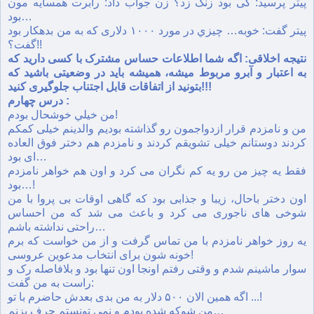
پيتر پرسيد: کی بود زنگ زد؟ زن جواب داد: رابرت همسايه مون
بود…
پيتر گفت: خوبه… چيزي در مورد ۱۰۰۰ دلاری که به من بدهکار بود
گفت؟!!
نتيجه اخلاقی: اگه شما اطلاعات حساس مشترک با کسی داريد که
به اعتبار و آبرو مربوط ميشه، هميشه بايد در وضعيتی باشيد که
بتونيد از اتفاقات قابل اجتناب جلوگيری کنيد!!!
درس چهارم :
من خيلي خوشحال بودم!
من و نامزدم قرار ازدواجمون رو گذاشته بوديم والدينم خيلی کمکم
کردند دوستانم خيلی تشويقم کردند و نامزدم هم دختر فوق العاده
ای بود…
فقط يه چيز من رو يه کم نگران می کرد و اون هم خواهر نامزدم
بود…!
اون دختر باحال، زيبا و جذابی بود که گاهی اوقات بی پروا با من
شوخی های ناجوری می کرد و باعث می شد که من احساس
راحتی نداشته باشم…
يه روز خواهر نامزدم با من تماس گرفت و از من خواست که برم
خونه شون برای انتخاب مدعوين عروسی!
سوار ماشينم شدم و وقتی رفتم اونجا اون تنها بود و بلافاصله رک و
راست به من گفت:
اگه همين الان ۵۰۰ دلار به من بدی بعدش حاضرم با تو ...!
من شوکه شده بودم و نمی تونستم حرف بزنم…