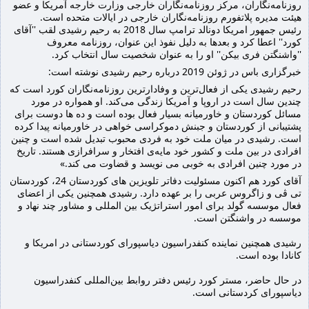
روزنامه‌نگاران، مرکز روزنامه‌نگاران خارجی وزارت خارجه آمریکا و عضو 
هیئت مدیره پلاتفورم روزنامه‌نگاران خارجی در ایالات متحده است.
رئیس جمهور امریکا دونالد ترامپ سال 2018 به رحیم رشیدی لقب ''آقای 
کورد'' اعطا کرد و بعدها به دلیل نفوذ این عنوان، روزنامه معروف 
''واشنگتن فری بیکن'' او را به عنوان شخصیت سال انتخاب کرد.
خبرگزاری باس در ژوئن 2019 درباره رحیم رشیدی نوشتە است:
رحیم رشیدی یکی از فعال‌ترین و وفادارترین روزنامه‌نگاران کورد است کە  
چندین سال است در اروپا و آمریکا زندگی می‌کند. او هموارە در مورد 
مسائل کوردستان و خاورمیانە بسیار فعال بودە است و دە ها دوست برای 
پشتیبانی از کوردستان و جبنش دموکراسی خواهی در خاورمیانە پیدا کردە 
است. رشیدی در میان ملت خود به فردی محبوب تبدیل شده است و چنین 
افرادی در بین ملت و کشور خود مایەی افتخار و سرافرازی هستند. تاریخ 
در مورد چنین افرادی به خوبی می نویسد و قضاوت می کند.»
آقای کورد هم اکنون مسئولیت دفاتر تلویزین های کوردستان 24، کوردستان 
تی ڤی و زاگروس عربی را بر عهده دارد. رشیدی همچنین یکی از اعضای 
فعال موسسه گولد برای امور استراتژیک بین المللی و مشاور چند نهاد و 
موسسه در واشنگتن است.
رشیدی همچنین نمایندە کنفدراسیون دیاسپورای کوردستانی در امریکا و 
کانادا بودە است.
در حال حاضر، مستر کورد رئیس دفتر روابط بین‌المللی کنفدراسیون 
دیاسپورای کردستانی است.