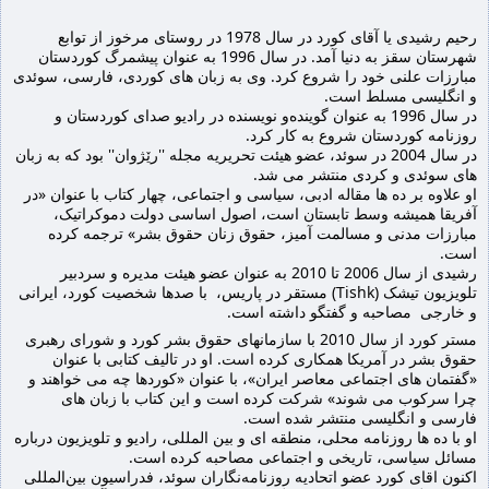
رحیم رشیدی یا آقای کورد در سال 1978 در روستای مرخوز از توابع 
شهرستان سقز به دنیا آمد. در سال 1996 بە عنوان پیشمرگ کوردستان 
مبارزات علنی خود را شروع کرد. وی به زبان های کوردی، فارسی، سوئدی 
و انگلیسی مسلط است.
در سال 1996 بە عنوان گویندەو نویسندە در رادیو صدای کوردستان و 
روزنامه کوردستان شروع به کار کرد.
در سال 2004 در سوئد، عضو هیئت تحریریه مجله ''رێژوان'' بود که به زبان 
های سوئدی و کردی منتشر می شد.
او 
علاوه بر ده ها مقاله ادبی، سیاسی و اجتماعی، چهار کتاب با عنوان «در 
آفریقا همیشه وسط تابستان است، اصول اساسی دولت دموکراتیک، 
مبارزات مدنی و مسالمت آمیز، حقوق زنان حقوق بشر» ترجمه کرده 
است.
رشیدی از سال 2006 تا 2010 به عنوان عضو هیئت مدیره و سردبیر 
تلویزیون تیشک (Tishk) مستقر در پاریس،  با صدها شخصیت کورد، ایرانی 
و خارجی  مصاحبە و گفتگو داشتە است.
مستر کورد از سال 2010 با سازمانهای حقوق بشر کورد و شورای رهبری 
حقوق بشر در آمریکا همکاری کردە است. او در تالیف کتابی با عنوان 
«گفتمان های اجتماعی معاصر ایران»، با عنوان «کوردها چه می خواهند و 
چرا سرکوب می شوند» شرکت کردە است و این کتاب با زبان های 
فارسی و انگلیسی منتشر شده است.
او با ده ها روزنامه محلی، منطقه ای و بین المللی، رادیو و تلویزیون درباره 
مسائل سیاسی، تاریخی و اجتماعی مصاحبه کرده است.
اکنون اقای کورد عضو اتحادیه روزنامه‌نگاران سوئد، فدراسیون بین‌المللی 