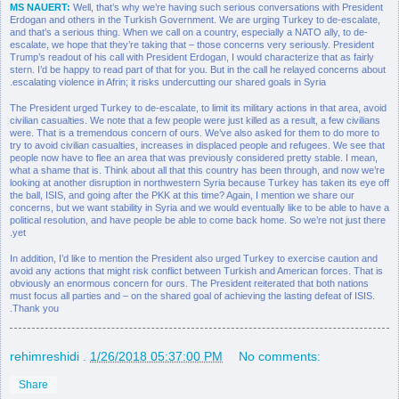
MS NAUERT:
Well, that’s why we’re having such serious conversations with President
Erdogan and others in the Turkish Government. We are urging Turkey to de-escalate,
and that’s a serious thing. When we call on a country, especially a NATO ally, to de-
escalate, we hope that they’re taking that – those concerns very seriously. President
Trump’s readout of his call with President Erdogan, I would characterize that as fairly
stern. I’d be happy to read part of that for you. But in the call he relayed concerns about
escalating violence in Afrin; it risks undercutting our shared goals in Syria.
The President urged Turkey to de-escalate, to limit its military actions in that area, avoid
civilian casualties. We note that a few people were just killed as a result, a few civilians
were. That is a tremendous concern of ours. We’ve also asked for them to do more to
try to avoid civilian casualties, increases in displaced people and refugees. We see that
people now have to flee an area that was previously considered pretty stable. I mean,
what a shame that is. Think about all that this country has been through, and now we’re
looking at another disruption in northwestern Syria because Turkey has taken its eye off
the ball, ISIS, and going after the PKK at this time? Again, I mention we share our
concerns, but we want stability in Syria and we would eventually like to be able to have a
political resolution, and have people be able to come back home. So we’re not just there
yet.
In addition, I’d like to mention the President also urged Turkey to exercise caution and
avoid any actions that might risk conflict between Turkish and American forces. That is
obviously an enormous concern for ours. The President reiterated that both nations
must focus all parties and – on the shared goal of achieving the lasting defeat of ISIS.
Thank you.
rehimreshidi
.
1/26/2018 05:37:00 PM
No comments:
Share