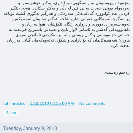
بەزەییدا، پێویستیمان بە راستگۆیی، وەفاداری، یەکتر خۆشویستن و 
بەردەوام بوونی خەبات بە بێ قین لە دڵی و یەکتر شکاندن هەیە. جێگیر 
کردنی ئەم کولتوورە گەڵاڵەیەکی سەرەکی و هەرگیز نەگۆری گشت قۆناغە 
پڕ تەنگوچەڵەمەکانی خەباتی شارو شاخە. ئەگەر توانیمان ئەمە بکەین 
ئەوە سەرەرای دووری و دژواری رێگای تێکۆشان، هیوا بە ژیان و 
داهاتوویەکی گەشتر بە ئاسانی لاواز نابێ و ئەمەش باشترین خزمەتە بە 
خەباتی خۆنەویستی و گەل ویستی و لە بیر نەکردنی ئامانجی بەرزی 
هاوڕێ شەهیدەکانمان کە بۆ ئازادی و شکۆی نەتەوەکەمان گیانی بەرزیان 
بەخت کرد...
رەحیم رەشیدی
rehimreshidi
.
1/19/2018 02:35:00 AM
No comments:
Share
Tuesday, January 9, 2018