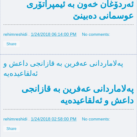
ئەردۆغان خەون بە ئیمپراتۆری
عوسمانی دەبینێ
rehimreshidi
.
1/24/2018 06:14:00 PM
No comments:
Share
په‌لاماردانی عەفرین بە قازانجی داعش و
ئەلقاعیدەیە
په‌لاماردانی عەفرین بە قازانجی
داعش و ئەلقاعیدەیە
rehimreshidi
.
1/24/2018 02:58:00 PM
No comments:
Share