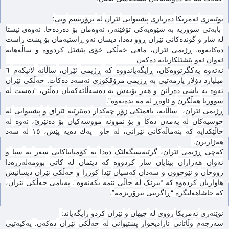
:
نوێنەری
ئەمریکا
دەرباری
پشتیوانی
ئێران
لە
ترۆریسم
وتی
.
بابەتی
سووریە
بە
شێوەیەکی
تۆقێنەر،
ئەوەمان
بۆ
دەردەخا
ئەوەی
ئیستا
لە
شار
و
گوندەکانی
ئێران
ڕوو
دەدا،
دیسان
ئەو
ڕاستیەمان
بۆ
پشت
راست
.
دەکاتەوە
ڕژیمی
ئێران،
مافی
خەڵکی
خۆی
پێشێل
کردووە
و
ساڵەهایە
ئەوان
ئەو
پێشێلکاریانە
دەکەن
.
نەتەوە
یەکگرتووەکان،
ڕایگەیاندووە
کە
ڕژیمی
ئێران،
ساڵانە
لانیکەم
٦
.
میلیارد
دۆلار
یارمەتیی
بە
ڕژیمی
مرۆڤکوژی
ئەسەد
دەکات
خەڵکی
ئێران
“
ئەوە
بە
باشی
دەزانن
و
هەر
بۆیەش
بە
دەسەڵاتەکەیان
دەڵێن،
دەست
لە
".
سووریا
هەڵگرن
و
ئاوەڕ لە
مە
بدەنەوە
ڕژیمی
ئێران،
ساڵانه
،
تاقمێكی
زۆر
چەکدار
دەنێرێتە
ئێراق
و
پشتیوانی
لە
حوسیەکان
لە
یەمەن
دەکا
و
بۆ
نموونە
مووشەکیان
بۆ
دەنێرێ،
ئەوە
لە
حاڵێکدایە
کە
بنەماڵەکانی
ئێرانی،
لە
چاو
یه
ك ده
یه
پێش،
١٥
لە
سەد
.
هەژارترن
کەچی
ڕژیمی
ئێران،
گرێبەستگەلێک
دەدا
بە
کۆمپانیاکانی
سەر
بە
سپا
و
ئەوان
هەزاران
بینایان
ساز
کردووە
کە
دیتمان
لە
کاتی
بوومەلەرزەدا
رووخان
و
نێوچوون
و
سەدان
کەسیان
تێدا
کوژرا
و
خەڵکی
ئێران
دیسانیش
”.
“
هاواریان
کردەوە
کە
بیرێک
لە
حاڵی
ئێمە
بکەنەوە
پەیامی
خەڵکی
ئێران،
”.
“
کە
حاشاهەلنگرە
ڕاگرتنی
تیرۆریزمە
:
نوێنەری
ئەمریکا
رووی
لە
جیهان
و
ئێران
کردو
رایگەیاند
.
سەرجەم
وڵاتانی
ئازادیخواز
پشتیوانی
لە
خەڵکی
ئێران
دەکەن
یەکیەتیی