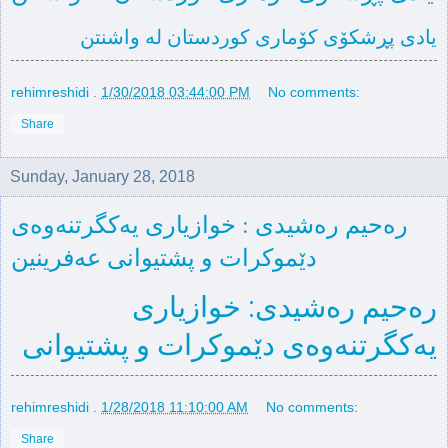
یادی پڕشکۆی کۆماری کوردستان لە واشنتن
rehimreshidi
.
1/30/2018 03:44:00 PM
No comments:
Share
Sunday, January 28, 2018
رەحیم رەشیدی : خوازیاری یەکگرتنەوەی
دێموکرات و پشتیوانی عەفرینین
رەحیم رەشیدی: خوازیاری
یەکگرتنەوەی دێموکرات و پشتیوانی
عەفرینین
rehimreshidi
.
1/28/2018 11:10:00 AM
No comments:
Share