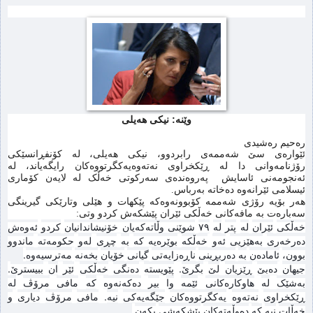
وێنە: نیکی هەیلی
رەحیم رەشیدی
ئێوارەی
سێ
شەممه
ی
رابردوو،
نیكی
هه
یلی،
لە
کۆنفڕانسێکی
رۆژنامه
وانی دا له
ڕێکخراوی
نەتەوەیەکگرتووەکان
رایگه
یاند، له
ئەنجومەنی
ئاسایش
پەروەندەی
سەرکوتی
خەڵک
لە
لایەن
کۆماری
ئیسلامی
ئێرانەوە
ده
خاته
به
رباس
.
هه
ر بۆیه
رۆژی شه
ممه
كۆبوونه
وه
كه
پێكهات و هێلی وتارێكی گیرینگی
سه
باره
ت به
مافه
كانی خه
ڵكی ئێران پێشكه
ش كردو وتی
:
خەڵکی
ئێران
لە
پتر
لە
٧٩
شوێنی وڵاته
كه
یان خۆنیشاندانیان
کردو
ئەوەش
دەرخەری
بەهێزیی
ئەو
خەڵکە
بوێرەیە کە
بە
چڕی
لەو
حکومەتە
ماندوو
.
بوون،
ئامادەن
بە
دەربڕینی
ناڕەزایەتی
گیانی
خۆیان
بخەنە
مەترسیەوە
.
.
جیهان
دەبێ
ڕێزیان
لێ
بگرێ
پێویستە
دەنگی
خەڵکی
ئێر
ان
ببیسترێ
بەشێک
لە
هاوکارەکانی
ئێمە
وا
بیر
دەکەنەوە
کە
مافی
مرۆڤ
لە
.
ڕێکخراوی
نەتەوە
یەکگرتووەکان
جێگەیەکی
نیە
مافی
مرۆڤ
دیاری
و
.
خەڵات
نیە
کە
دەوڵەتەکان
پێشکەشی
بکەن