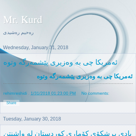
Mr. Kurd
ره‌حیم ره‌شیدی
Wednesday, January 31, 2018
ئەمریکا چی بە وەزیری پێشمەرگە وتوە
ئەمریکا چی بە وەزیری پێشمەرگە وتوە
rehimreshidi
.
1/31/2018 01:23:00 PM
No comments:
Share
Tuesday, January 30, 2018
یادی پڕشکۆی کۆماری کوردستان لە واشنتن