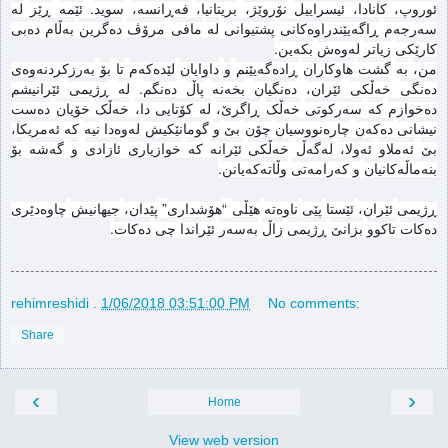
.
ئوروپ، کانادا، ئیسراییل
نۆروێژ،
بریتانیا،
فەڕانسە،
سوید
ئێمە
ڕێز
لە
سەرجەم
ڕاگەیێندراوەکانی
پشتیوانی
لە
مافی
مرۆڤ
دەگرین
بەڵام
دەبی
.
کارێکی
زیاتر
لەوەش
بکەین
من،
بە
گشت
هاوکاران
ڕادەگەیێنم
و
داوایان
لێدەکەم
تا
بۆ
بەرزکردنەوەی
.
دەنگی
خەڵکی
ئێران،
دەنگیان
بخەنە
پاڵ
دەنگم
لە
ڕژیمی
ئێرانیشم
دەخوازم
كه
سەرکوتی
خەڵک
ڕاگرێ،
له
كۆتایی دا،
خەڵک
خۆیان
دەست
نیشانی
دەکەن
چارەنووسیان
چۆن
بێ
و
گومانێکیش
لەوەدا
نیە
کە
ئەمریکا،
بێ
ئەملاو
ئەولا،
لەگەڵ
خەڵکی
ئێرانه
کە
خوازیاری
ئازادی
و
گەشە
بۆ
.
بنەماڵەکانیان
و
کەرامەتی
وڵاتەکەیانن
”
“
ڕژیمی
ئێران،
ئێستا
پێی
ناوەتە
هێڵی
هۆشداری
پێدان،
جیهانیش
چاوه
دێری
.
ده
كات
تاكوو
بزانێ
ڕژیمی
زاڵ
بەسەر
ئێراندا
چی
دەکات
rehimreshidi
.
1/06/2018 03:51:00 PM
No comments:
Share
‹
›
Home
View web version