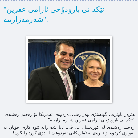
"تێکدانی بارودۆخی ئارامی عفرين
شەرمەزارییە".
هێزەر ناوێرت، گوتەبێژی وەزارەتی دەرەوەی ئەمریکا بۆ رەحیم رەشیدی:
"تێکدانی بارودۆخی ئارامی عفرين شەرمەزارییە".
رەحیم رەشیدی لە کوردستان تی ڤی، ئایا پێت وایە ئێوە کاری خۆتان بە
تەواوی کردوە بۆ ئەوەی پەلامارەکانی ئەردۆغان لە دژی کورد رابگرن؟.