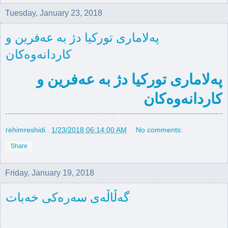
Tuesday, January 23, 2018
پەلاماری تورکیا دژ بە عەفرین و
کاردانەوەکان
پەلاماری تورکیا دژ بە عەفرین و
کاردانەوەکان
rehimreshidi
.
1/23/2018 06:14:00 AM
No comments:
Share
Friday, January 19, 2018
گەڵاڵەی سەرەکی خەبات