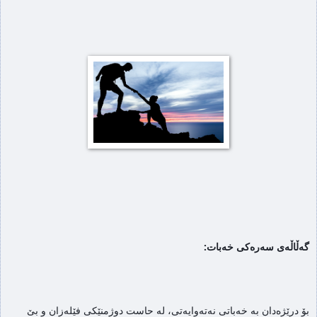
گەڵاڵەی سەرەکی خەبات:
بۆ درێژەدان بە خەباتی نەتەوایەتی، لە حاست دوژمنێکی فێلەزان و بێ 