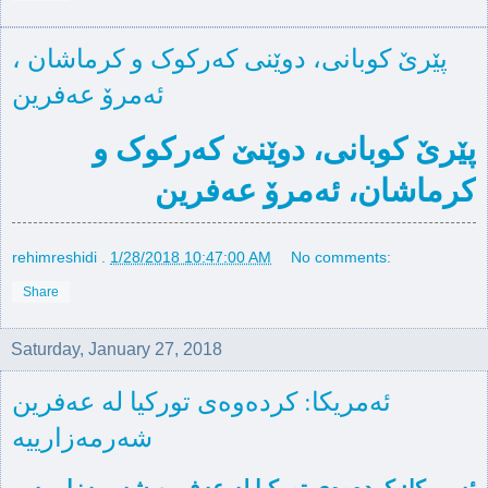
پێرێ کوبانی، دوێنی کەرکوک و کرماشان ،
ئەمرۆ عەفرین
پێرێ کوبانی، دوێنێ کەرکوک و
کرماشان، ئەمرۆ عەفرین
rehimreshidi
.
1/28/2018 10:47:00 AM
No comments:
Share
Saturday, January 27, 2018
ئەمریکا: کردەوەی تورکیا لە عەفرین
شەرمەزارییە
ئەمریکا: کردەوەی تورکیا لە عەفرین شەرمەزارییە