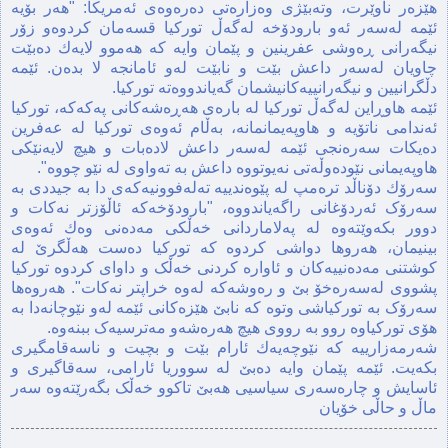
هێزەر ناوێرت، وتەبێژی وەزارەتی دەرەوەی ئەمریکا: "هەر بۆیە
ئێمە لەسەر ئەو بارودۆخە لەگەڵ تورکیا قسه‌مان كردوه‌و زۆر
نيگه‌رانی ڕەوشی عفرينین و پێمان وايه‌ كه‌ هه‌موو لايه‌ك ده‌بێت
چاويان له‌سه‌ر داعش بێت و نابێت له‌و ئ
امانجه‌ لا بده‌ن. ئێمه‌
دڵگرانيین و نيگه‌رانييه‌كانيشمان گه‌ياندووه‌ته‌ توركيا.
ئێمه‌ هاوڕاين له‌گه‌ڵ توركيا له‌ باره‌ى هه‌ڕه‌شه‌كانى په‌كه‌كه، توركيا
ئه‌ندامى ناتۆيه‌ و هاوپه‌يمانمانه‌، به‌ڵام ئه‌وه‌ى توركيا له‌ عه‌فرين
ده‌يكات سەرەنجی ئێمه‌ له‌سه‌ر داعش لاده‌بات و هيچ لايه‌نێكى
هاوپه‌يمانى نێوده‌وڵه‌تى نه‌يوتووه‌ داعش بە تەواوی له ‌نێو چووه"‌.
سه‌رۆك دۆناڵد تره‌مپ لە پێوەندییە تەلەفوونیەکەی دا بە جیددی به
سەرۆک‌ ئه‌ردۆغانى راگه‌ياندووه‌، "بارودۆخه‌كه‌ ئاڵۆزتر نه‌كات و
دوور بكه‌وێته‌وه‌ له‌ پەلاماردانی خه‌ڵكى مه‌ده‌نى وه‌ك ئه‌وه‌ى
بينيمان، هەروها دواشی کردوە کە تورکیا دەست هەڵگرێ‌ له‌
كوشتنى مه‌ده‌نييه‌كان و ئاواره‌ كردنى خه‌ڵک و داوای كردوە تورکیا
پشووی لەسەرەخۆ بێ و ره‌وشه‌كه لەوە‌ خراپتر نه‌كات". هەروەها
سەرۆک بە تورکیاشی وتوە کە نابێ هێزەکانی ئێمە لەو نێوچانەدا بە
هۆی تورکیاوە روو بە رووی هیچ هەرەشەو مەترسیەک ببنەوە.
‌شه‌رمه‌زارييه‌ كه‌ نێوچه‌يه‌ك ئارام بێت و بچيت و ناسەقامگیری
بکەیت. ئێمە پێمان وایە دەبێ لە سووریا ئارامی، سەقاگیری و
ئاسایش و چارەسەری سیاسیی هەبێ تاکوو خەڵک بگەرێتەوە سەر
ماڵ و حاڵی خۆیان