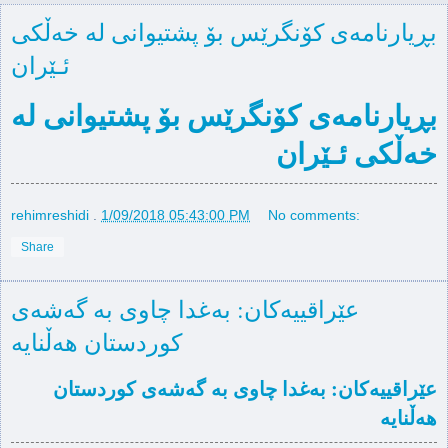
بڕیارنامەی کۆنگرێس بۆ پشتیوانی لە خەڵکی
ئـێران
بڕیارنامەی کۆنگرێس بۆ پشتیوانی لە
خەڵکی ئـێران
rehimreshidi
.
1/09/2018 05:43:00 PM
No comments:
Share
عێراقییەکان: بەغدا چاوی بە گەشەی
کوردستان هەڵنایە
عێراقییەکان: بەغدا چاوی بە گەشەی کوردستان
هەڵنایە