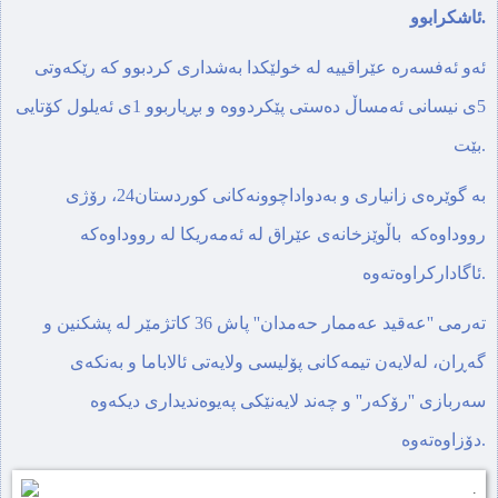
ئاشکرابوو.
ئەو ئەفسەرە عێراقییە لە خولێکدا بەشداری کردبوو کە رێکەوتی
5ی نیسانی ئەمساڵ دەستی پێکردووە و بڕیاربوو 1ی ئەیلول کۆتایی
بێت.
بە گوێرەی زانیاری و بەدواداچوونەکانی کوردستان24، رۆژی
رووداوەکە باڵوێزخانەی عێراق لە ئەمەریکا لە رووداوەکە
ئاگادارکراوەتەوە.
تەرمی ''عەقید عەممار حەمدان'' پاش 36 کاتژمێر لە پشکنین و
گەڕان، لەلایەن تیمەکانی پۆلیسی ولایەتی ئالاباما و بەنکەی
سەربازی ''رۆکەر'' و چەند لایەنێکی پەیوەندیداری دیکەوە
دۆزاوەتەوە.