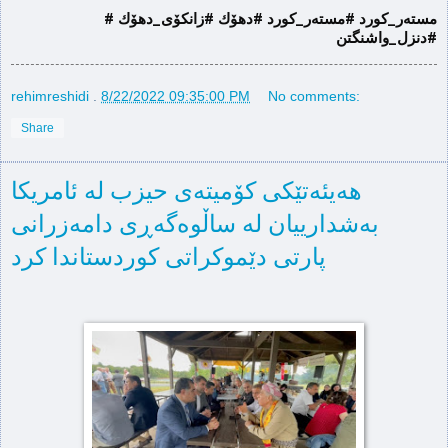
#مستەر_كورد #مستەر_كورد #دهۆك #زانكۆی_دهۆك 
#دنزل_واشنگتن
rehimreshidi
.
8/22/2022 09:35:00 PM
No comments:
Share
هەیئەتێکی کۆمیتەی حیزب لە ئامریکا
بەشدارییان لە ساڵوەگەڕی دامەزرانی
پارتی دێموکراتی کوردستاندا کرد