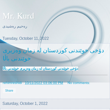
Mr. Kurd
ره‌حیم ره‌شیدی
Tuesday, October 11, 2022
دۆخی خوێندنی کوردستان لە زمان وەزیری
خوێندنی باڵا
دۆخی خوێندنی کوردستان لە زمان وەزیری خوێندنی باڵا
rehimreshidi
.
10/11/2022 03:06:00 PM
No comments:
Share
Saturday, October 1, 2022