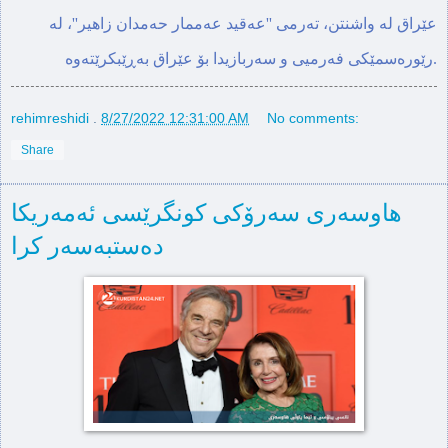
عێراق لە واشنتن، تەرمی ''عەقید عەممار حەمدان زاهیر''، لە
رێورەسمێکی فەرمیی و سەربازیدا بۆ عێراق بەڕێبکرێتەوە.
rehimreshidi
.
8/27/2022 12:31:00 AM
No comments:
Share
هاوسه‌ری سەرۆكی كونگرێسی ئه‌مه‌ریكا
دەستبەسەر كرا