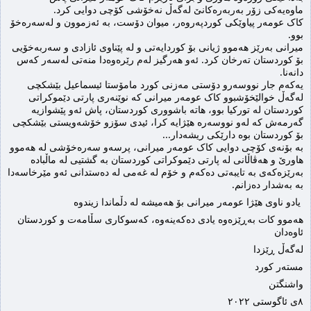
ماوەیەکی زۆر بەربەرەکانێ لەگەڵ نەخۆشی کۆچی دوایی کرد.
کاک عومەر پیاوێکی 
کوردپەروەر، میوان دۆست، بە ئەزموون و لەسەرەخۆ 
بوو. 
میرانی بەرێز هەموو ژیانی بۆ کوردایەتی و لە پێناوی ئازادی و سەربەخۆیی 
بۆ کوردستان تەرخان کرد. ئەو هەرگیز لەم رێرەوەدا منەتی لەسەر کەس 
دانەنا.
یەکەم جار نووسەرو دۆستی مەزنی کورد مامۆستا ئیسماعیل بێشکچی 
لەگەڵ خوالێخۆشبوو کاک عومەر میرانی كە نوێنەری پارتی دێموکراتی 
کوردستان لە تورکیا بوو، هاتە باشووری کوردستان، پاش ئەو پێشوازیە 
گەرمەش کە لەو نووسەرە هێژایە کرا، ئیدی سۆزو خۆشەویستی بێشکچی 
بۆ کوردستان بوە دارێکی ریشەدار...
بە بۆنەی کۆچی دوایی کاک عومەر میرانی، پرسەو سەرەخۆشی لە هەموو 
هاورێ و هەڤاڵانی لە پارتی دێموکراتی کوردستان بە گشتیی لە ماڵبادە 
بەرێزەکەی بە تایبەتی دەکەم و خۆم لە غەمی لە دەستدانی ئەو مێرخاسەدا 
بە بەشدار دەزانم.
 یادو ناوی هێژا عومەر میرانی بۆ هەمیشە لە دڵماندا زیندوە 
هەموو كات بەڕێزەوە یادی دەكەینەوە، كەسوكاری سڵامەت و كوردستان 
ئاوەدان
لەگەڵ ڕێزدا
مستەر كورد
واشنگتن 
٨ی ئاگوستی ٢٠٢٢