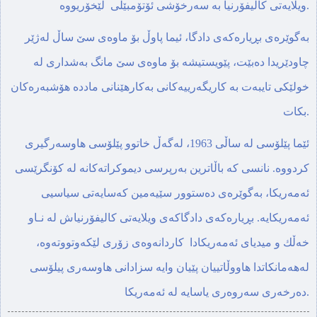
ویلایەتی کالیفۆرنیا بە سەرخۆشی ئۆتۆمبێلی لێخۆریووه.
به‌گوێره‌ی بڕیاره‌كه‌ی دادگا، ئیما پاوڵ بۆ ماوه‌ی سێ ساڵ له‌ژێر
چاودێریدا ده‌بێت، پێویستیشە بۆ ماوه‌ی سێ مانگ به‌شداری له‌
خولێكی تایبه‌ت به‌ كاریگه‌رییه‌كانی به‌كارهێنانی مادده‌ هۆشبه‌ره‌كان
بكات.
ئێما پێلۆسی لە ساڵی 1963، لەگەڵ خاتوو پێلۆسی هاوسەرگیری
کردووە. نانسی کە باڵاترین بەرپرسی دیموکراتەکانە لە کۆنگرێسی
ئه‌مه‌ریكا، به‌گوێرەی دەستوور سێیەمین كەسایەتی سیاسیی
ئه‌مه‌ریكایه‌. بڕیارەكەی دادگاكه‌ی ویلایه‌تی كالیفۆرنیاش لە نـاو
خەڵك و میدیای ئەمه‌ریكادا كاردانەوەی زۆری لێكه‌وتووته‌وه‌،
له‌هه‌مانكاتدا هاووڵاتییان پێیان وایه‌ سزادانی هاوسه‌ری پیلۆسی
دەرخەری سەروەری یاسایە لە ئەمه‌ریكا.