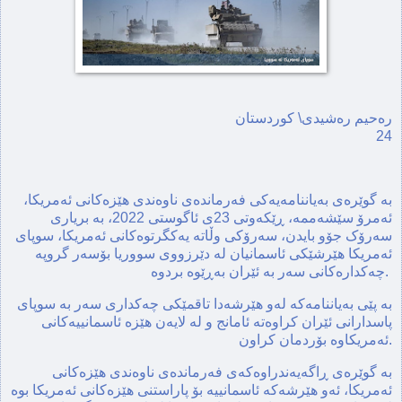
رەحیم رەشیدی\ کوردستان
24
بە گوێرەی بەیاننامەیەکی فەرماندەی ناوەندی هێزەکانی ئەمریکا،
ئەمرۆ سێشەممە، ڕێکەوتی 23ی ئاگوستی 2022، بە بریاری
سەرۆک جۆو بایدن، سەرۆکی وڵاتە یەکگرتوەکانی ئەمریکا، سوپای
ئەمریکا هێرشێکی ئاسمانیان لە دێرزووی سووریا بۆسەر گروپە
چەکدارەکانی سەر بە ئێران بەڕێوە بردوە.
بە پێی بەیاننامەکە لەو هێرشەدا تاقمێکی چەکداری سەر بە سوپای
پاسدارانی ئێران کراوەتە ئامانج و لە لایەن هێزە ئاسمانییەکانی
ئەمریکاوە بۆردمان کراون.
بە گوێرەی ڕاگەیەندراوەکەی فەرماندەی ناوەندی هێزەکانی
ئەمریکا، ئەو هێرشەکە ئاسمانییە بۆ پاراستنی هێزەکانی ئەمریکا بوە