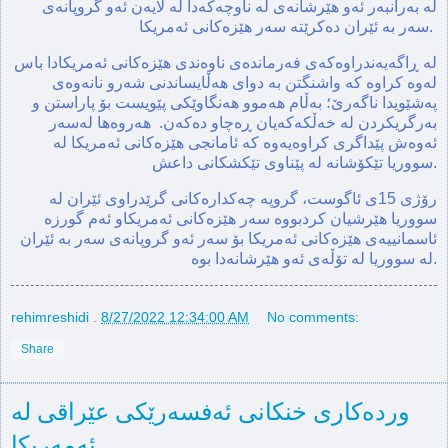
لە بەرانبەر ئەو هێرشانەی لە ناوچەکەدا لە لایەن ئەو گروپانەی
سەر بە ئێران دەکرێتە سەر هێزەکانی ئەمریکا.
لە ڕاگەیەندراوەکەی فەرماندەی ناوەندی هێزەکانی ئەمریکادا باس
لەوە کراوە کە واشنگتن بە دوای هەڵایساندنی شەرو نانەوەی
پەشێویدا ناگەرێ؛ بەڵام هەموو هەنگاوێکی پێویست بۆ پاراستن و
بەرگریکردن لە خەڵکەکەیان ڕەچاو دەکەن. هەروەها لەسەر
ئەوەش پێداگری کراوەیەوە کە ئامانجی هێزەکانی ئەمریکا لە
سووریا تێکۆشانە لە پێناوی تێکشکانی داعش.
رۆژی 15ی ئاگوست، گروپە چەکدارەکانی گرێدراوی ئێران لە
سووریا هێرشیان کردبووە سەر هێزەکانی ئەمریکاو ئەم گورزە
ئاسمانییەی هێزەکانی ئەمریکا بۆ سەر ئەو گروپانەی سەر بە ئێران
لە سووریا لە تۆڵەی ئەو هێرشانەدا بوە.
rehimreshidi
.
8/27/2022 12:34:00 AM
No comments:
Share
وردەکاری خنکانی ئەفسەرێکی عێراقی لە
ئەمەریکا