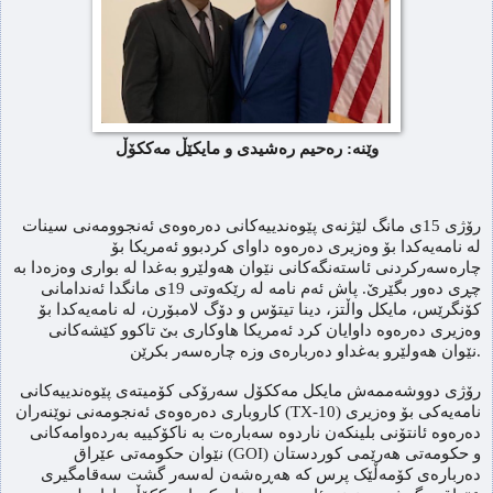
وێنە: رەحیم رەشیدی و مایکێڵ مەککۆڵ
رۆژی 15ی مانگ لێژنەی پێوەندییەکانی دەرەوەی ئەنجوومەنی سینات
لە نامەیەکدا بۆ وەزیری دەرەوە داوای کردبوو ئەمریکا بۆ
چارەسەرکردنی ئاستەنگەکانی نێوان هەولێرو بەغدا لە بواری وەزەدا بە
چڕی دەور بگێرێ. پاش ئەم نامە لە رێکەوتی 19ی مانگدا ئه‌ندامانی
كۆنگرێس، مایکل واڵتز، دینا تیتۆس و دۆگ لامبۆرن، لە نامەیەکدا بۆ
وەزیری دەرەوە داوایان کرد ئەمریکا هاوکاری بێ تاکوو کێشەکانی
نێوان هەولێرو بەغداو دەربارەی وزە چارەسەر بکرێن.
رۆژی دووشەممەش مایکل مەککۆل سەرۆکی کۆمیتەی پێوەندییەکانی
کاروباری دەرەوەی ئەنجومەنی نوێنەران (TX-10) نامەیەکی بۆ وەزیری
دەرەوە ئانتۆنی بلینکەن ناردوە سەبارەت بە ناکۆکییە بەردەوامەکانی
نێوان حکومەتی عێراق (GOI) و حکومەتی هەرێمی کوردستان
دەربارەی کۆمەڵێک پرس کە هەڕەشەن لەسەر گشت سەقامگیری