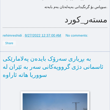
سوپاس بۆ گرنگیدانی بەپەلەتان بەم بابەتە.
مستەر_کورد
rehimreshidi
.
8/27/2022 12:37:00 AM
No comments:
Share
بە بڕیاری سەرۆک بایدەن پەلامارێکی
ئاسمانی دژی گرووپەکانی سەر بە ئێران لە
سووریا هاتە ئاراوە