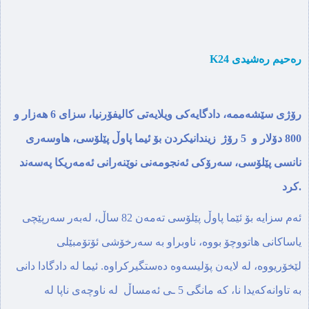
K24 رەحیم رەشیدی
رۆژی سێشەممە، دادگایەكی ویلایه‌تی كالیفۆرنیا، سزای 6 هه‌زار و
800 دۆلار و 5 رۆژ زیندانیكردن بۆ ئیما پاوڵ پێلۆسی، هاوسه‌ری
نانسی پێلۆسی، سەرۆکی ئەنجومەنی نوێنەرانی ئەمەریکا پەسەند
كرد.
ئەم سزایە بۆ ئێما پاوڵ پێلۆسی تەمەن 82 ساڵ، لەبەر سەرپێچی
یاساكانی هاتووچۆ بووه‌، ناوبراو بە سەرخۆشی ئۆتۆمبێلی
لێخۆریووه،‌ لە لایەن پۆلیسەوە ده‌ستگیركراوە. ئیما لە دادگادا دانی
بە تاوانەكەیدا نا، كە مانگی 5 ـی ئەمساڵ لە ناوچەی ناپا لە