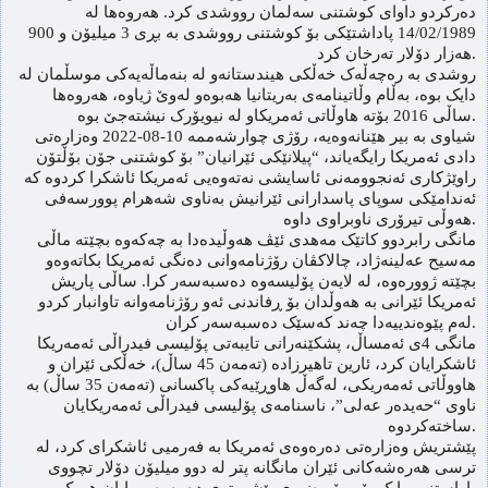
دەرکردو داوای کوشتنی سەلمان رووشدی کرد. هەروەها لە
14/02/1989 پاداشتێکی بۆ کوشتنی رووشدی بە بڕی 3 میلیۆن و 900
هەزار دۆلار تەرخان کرد.
روشدی بە رەچەڵەک خەڵکی هیندستانەو لە بنەماڵەیەکی موسڵمان لە
دایک بوە، بەڵام وڵاتینامەی بەریتانیا هەبوەو لەوێ ژیاوە، هەروەها
ساڵی 2016 بۆتە هاوڵاتی ئەمریکاو لە نیویۆرک نیشتەجێ بوە.
شیاوی بە بیر هێنانەوەیە، رۆژی چوارشەممە 10-08-2022 وەزارەتی
دادی ئەمریکا رایگەیاند، “پیلانێکی ئێرانیان” بۆ کوشتنی جۆن بۆڵتۆن
راوێژکاری ئەنجوومەنی ئاسایشی نەتەوەیی ئەمریکا ئاشکرا کردوە کە
ئەندامێکی سوپای پاسدارانی ئێرانیش بەناوی شه‌هرام پوورسەفی
هەوڵی تیرۆری ناوبراوی داوە.
مانگی رابردوو کاتێک مەهدی ئێڤ هەوڵیدەدا بە چەکەوە بچێتە ماڵی
مەسیح عەلینەژاد، چالاکڤان رۆژنامەوانی دەنگی ئەمریکا بکاتەوەو
بچێتە ژوورەوە، لە لایەن پۆلیسەوە دەسبەسەر کرا. ساڵی پاریش
ئەمریکا ئێرانی بە هەوڵدان بۆ ڕفاندنی ئەو رۆژنامەوانە تاوانبار کردو
لەم پێوەندییەدا چەند کەسێک دەسبەسەر کران.
مانگی 4ی ئەمساڵ، پشکێنەرانی تایبەتی پۆلیسی فیدراڵی ئه‌مه‌ریكا
ئاشکرایان کرد، ئارین تاهیرزادە (تەمەن 45 ساڵ)، خەڵکی ئێران و
هاووڵاتی ئەمه‌ریکی، لەگەڵ هاوڕێیه‌كی پاکسانی (تەمەن 35 ساڵ) بە
ناوی “حەیدەر عەلی”، ناسنامەی پۆلیسی فیدراڵی ئەمه‌ریکایان
ساختەکردوە.
پێشتریش وەزارەتی دەرەوەی ئەمریکا بە فەرمیی ئاشکرای کرد، لە
ترسی هەرەشەکانی ئێران مانگانە پتر لە دوو میلیۆن دۆلار تچووی