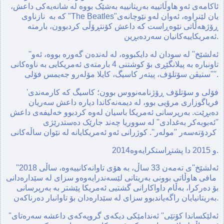
ئاکامەی ئەو هاوڵاتییە بەریتانییە بەشێک بووە لە شانەیەکی داعش،
کە بە نازناوی "The Beatles"یان لێنراوە، ئەوان لەو نێوچانەی
ڕۆژهەڵاتی نێوەڕاست کە داعش کۆنتڕۆڵی کردبوون، بارمتە
ئەمریکاییەکانیان سەردەبڕین.
''ئەلشێخ'' لە سودان لە دایکبووە، لە لەندەن گەورە بووە، ئەو
تاونبارە بە پیلانگێڕی بۆ کوشتنی 4 بارمتەی ئەمریکایی بە ناوەکانی
''ستیڤن سۆتلۆف، پیتەر کاسیگ، کایلا مۆلەرو جەیمس فۆلی''.
'فۆلی و سۆتلۆف ڕۆژنامەنووس بوون؛ کاسیگ کە کارمەندی
فریاگوزاری مرۆیی بوو، لە دیمەنەکاندا دیارە داعش سەریان
دەبڕێت. بەرپرسانی ئەمریکا باسیان لەوە کردبوو خەلیفەی داعش
''ئەبوبەکر بەغدادی'' لە سووریا چەند جارێک دەستدرێژی
کردۆتەسەر ''مولەر''. کوژرانی ئەو ئەمریکایانە لە نێوان ساڵەکانی
2014و 2015 دا پشتڕاستکرایەوە.
''ئەلشێخ''ی تەمەن 33 ساڵ، بە هۆی تاوانەکانییەوە، ساڵی 2018
مافی هاوڵاتی بوونی بەریتانی لێسەندرایەوەو سزای لە سێدارەدانی
بۆ دەرکرا، بەڵام داواکارانی گشتیی ئەمریکا پێشتر بە بەرپرسانی
بەریتانیایان راگەیاندبوو سزای لە سێدارەدان بۆ تاوانبار دەرناکەن.
''ئەلێکساندا کۆتێی'' ئەندامێکی دیکەی گروپەکەی داعشە سەرەتای