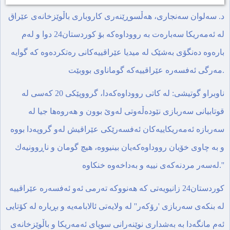
د. سەلوان سەنجاری، هەڵسوڕێنەری کاروباری باڵوێزخانەی عێراق
لە ئەمەریکا سەبارەت بە رووداوەکە بۆ کوردستان24 دوا و لەم
بارەوە دەنگۆی بەشێک لە میدیا عێراقییەکانی رەتکردەوە کە گوایە
مەرگی ئەفسەرە عێراقییەکە گوماناوی بووبێت.
ناوبراو گوتیشی: لە کاتی رووداوەکەدا، گرووپێکی 20 کەسی لە
قوتابیانی سەربازی نێودەڵەوتی لەوێ بوون و هەروەها جیا لە
سەربازە ئەمەریکاییەکان ئەفسەرێکی عێراقیش لەو گروپەدا بووە
و بە چاوی خۆیان رووداوەکەیان بینیووە، هیچ گومان و ناڕوونیەك
لەسەر مردنەکەی نییە و بەداخەوە خنکاوە.''
کوردستان24 زانیویەتی کە هەنووکە تەرمی ئەو ئەفسەرە عێراقییە
لە بنکەی سەربازی 'رۆکەر'' لە ولایەتی ئالابامەیە و بڕیارە لە کۆتایی
ئەم مانگەدا بە بەشداری نوێنەرانی سوپای ئەمەریکا و باڵوێزخانەی