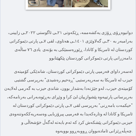
دوانیوەڕۆی ڕۆژی یەکشەممە، ڕێکەوتی ٢١ـی ئاگوستی ٢٠٢٢ـی زایینی،
بەرامبەر بە ٣٠ـی گەلاوێژی ١٤٠١ـی هەتاوی، لقی ٧ـی پارتی دێموکراتی
کوردستان لە ئامریکا و کانادا، ڕێوڕەسمێكی بە بۆنەی یادی ٧٦ ساڵەی
دامەزرانی پارتی دێموکراتی كوردستان پێكهێنابوو.
لەسەر داوای فەرمیی پارتی دێموکراتی کوردستان، شاندێکی کۆمیتەی
حیزب لە ئامریکا بە سەرپەرستیی "ڕەحیم رەشیدی" بەرپرسی گشتیی
کۆمیتەی حیزب، لەو جێژنەدا بەشدار بوون، شاندی حیزب بە گەرمی لەلایەن
بەرپرسانی پارتییەوە پێشوازییان لێ كرا و وێڕای بەڕێوەبەرانی بەرنامەکە،
"حیکمەت بامەڕنی" بەرپرسی لقی ٧ـی پارتی دێموکراتی کوردستان لە
ئامریکا و کانادا لە وتارەکەیدا بە فەرمیی پیرۆزبایی وەسەریەککەوتنەوەی
حیزبی دێموکراتی پێشکەش کرد کە ئەم بابەتە لەگەڵ خۆشحاڵی و
چەپڵەڕێزانی ئامادەبووان ڕووبەڕوو بوویەوە.