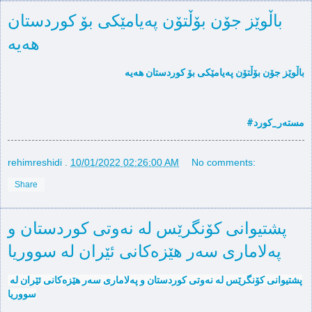
باڵوێز جۆن بۆڵتۆن پەیامێكی بۆ كوردستان
هەیە
باڵوێز جۆن بۆڵتۆن پەیامێكی بۆ كوردستان هەیە
#مستەر_كورد
rehimreshidi
.
10/01/2022 02:26:00 AM
No comments:
Share
پەلاماری سەر هێزەكانی ئێران لە سووریا
سووریا