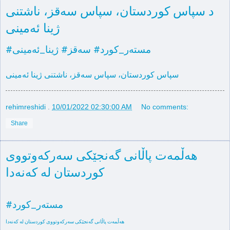
د سپاس کوردستان، سپاس سەقز، ناشتنی
ژینا ئەمینی
#مستەر_كورد
سپاس کوردستان، سپاس سەقز، ناشتنی ژینا ئەمینی
rehimreshidi
.
10/01/2022 02:30:00 AM
No comments:
Share
هەڵمەت پاڵانی گەنجێکی سەرکەوتووی
کوردستان لە کەنەدا
#مستەر_كورد
هەڵمەت پاڵانی گەنجێکی سەرکەوتووی کوردستان لە کەنەدا