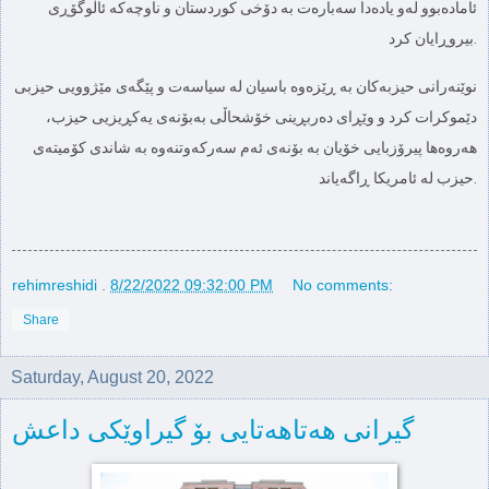
ئامادەبوو لەو یادەدا سەبارەت بە دۆخی كوردستان و ناوچەكە ئاڵوگۆڕی
بیروڕایان كرد.
نوێنەرانی حیزبەكان بە ڕێزەوە باسیان لە سیاسەت و پێگەی مێژوویی حیزبی
دێموكرات كرد و وێڕای دەربڕینی خۆشحاڵی بەبۆنەی یەکڕیزیی حیزب،
هەروەها پیرۆزبایی خۆیان بە بۆنەی ئەم سەرکەوتنەوە بە شاندی کۆمیتەی
حیزب لە ئامریکا ڕاگەیاند.
rehimreshidi
.
8/22/2022 09:32:00 PM
No comments:
Share
Saturday, August 20, 2022
گیرانی هەتاهەتایی بۆ گیراوێکی داعش