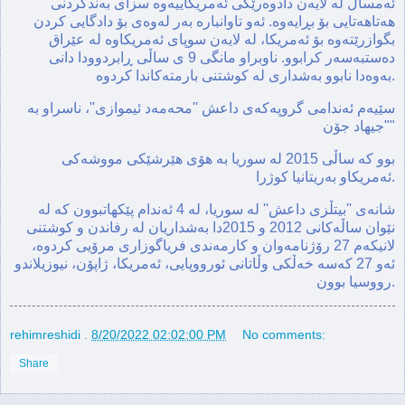
ئەمساڵ لە لایەن دادوەرێکی ئەمریکاییەوە سزای بەندکردنی
هەتاهەتایی بۆ بڕایەوە. ئەو تاوانبارە بەر لەوەی بۆ دادگایی کردن
بگوازرێتەوە بۆ ئەمریکا، لە لایەن سوپای ئەمریکاوە لە عێراق
دەستبەسەر کرابوو. ناوبراو مانگی 9 ی ساڵی ڕابردوودا دانی
بەوەدا نابوو بەشداری لە کوشتنی بارمتەکاندا کردوە.
سێیەم ئەندامی گروپەکەی داعش ''محەمەد ئیموازی''، ناسراو بە
"جیهاد جۆن"
بوو کە ساڵی 2015 لە سوریا بە هۆی هێرشێکی مووشەکی
ئەمریکاو بەریتانیا کوژرا.
شانەی ''بیتڵزی داعش'' لە سوریا، لە 4 ئەندام پێکهاتبوون کە لە
نێوان ساڵەکانی 2012 و 2015دا بەشداریان لە رفاندن و کوشتنی
لانیکەم 27 رۆژنامەوان و کارمەندی فریاگوزاری مرۆیی کردوە،
ئەو 27 کەسە خەڵکی وڵاتانی ئورووپایی، ئەمریکا، ژاپۆن، نیوزیلاندو
رووسیا بوون.
rehimreshidi
.
8/20/2022 02:02:00 PM
No comments:
Share