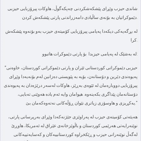
شاندی حیزب وێڕای پێشكەشكردنی چەپكەگوڵ، هاوكات پیرۆزبایی حیزبی
دێموكراتیان بە بۆنەی ساڵیادی دامەزراندنی پارتی پێشكەش كردن.
لە بڕگەیەكی دیكەدا پەیامی پیرۆزبایی كۆمیتەی حیزب بەو بۆنەوە پێشكەش
كرا.
لە بەشێک لە پەیامی حیزبدا بۆ پارتی دێموکرات هاتبوو:
”حیزبی دێموکراتی کوردستانی ئێران و پارتی دێموکراتی کوردستان، خاوەنی
پەیوەندی دێرین و دۆستانەن، بۆیە بە پێویستی دەزانین لەم بۆنەیەدا وێڕای
پیرۆزبایی دووبارەمان لە ئێوەی بەڕێز، هاوکات لەسەر درێژەدان بە پەیوەندی
دۆستانەمان پێداگری بکەینەوە. هیوامان وایە ئەم یادە هەوێنی تەبایی،
یەکڕیزی و هاوسۆزی زیاتری نێوان ڕۆڵەکانی نەتەوەکەمان بێ."
هەیئەتی کۆمیتەی حیزب لە پەراوێزی جێژنەكەدا وێڕای بەرپرسانی پارتی،
نوێنەرایەتی هەرێمی کوردستان و باڵوێزخانەی عێراق لە ئەمریکا، هاوڕێ
لەگەڵ نوێنەرانی حیزب و ڕێكخراوە كوردستانییەكان و کەسایەتییەکانی