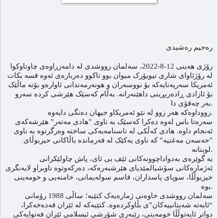
رەحیم رەشیدی
رۆژی هەینی 12-8-2022، سەلمان رووشدی لە دامەزراوەی چاوتاوکوا
لە رۆژئاوای شاری نیویۆرک میوان بوو تاکوو دەربارەی ئەوە قسە بکات
ئەمریکا سەرپەنایەکە بۆ نووسەران و هونەرمەندانی ئاوارەو بۆتە ماڵێک
بۆ ئازادی ڕادەربڕینی داهێنەرانە. بەڵام کەسێک هێرشی کردە سەرو
بەر چەقۆی دا.
رووداوەکە هەر زوو لە نێو ئەمریکاو جیهان دەنگی دایەوە.
سەرەتا باس لەوە دەکرا کەسێک بە ناوی ”هادی مەتەر” هێرشەکەی
ئەنجام داوە. هادی کەڵکی لە ناسنامەیەکی ساختە وەرگرتوە بە ناوی
”حەسەن مەغنیە” کە ناوی یەکێک لە فەرماندە باڵاکانی حیزبوڵای
لوبنانە.
بە گوێرەی بەدواداچوونەکانی ئێف بی ئای، پاش چاولێکرانی
ئەژمارەکانی سۆشیالمێدیای هێرشبەرەکە، دەرکەوتوە ناوبراو لایەنگری
حیزبوڵڵا، سوپای پاسداران، قاسم سولەیمانی، خامنەیی و خومەینی
بوە.
سەلمان رووشدی خاوەنی ژمارەیەک کتێبە؛ ساڵی 1988 رۆمانی
“ئایەتە شەیتانییەکان”ی بڵاوکردەوە. کتێبەکە لە ئێران قەدەخەکرا،
دواتر ئایەتوڵڵا خومەینی، رێبەری شۆرشی ئیسلامی ئێران فەتوایەکی