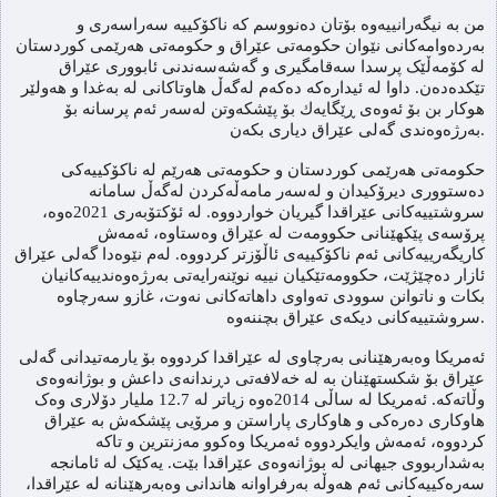
من بە نیگەرانییەوە بۆتان دەنووسم کە ناکۆکییە سەراسەری و
بەردەوامەکانی نێوان حکومەتی عێراق و حکومەتی هەرێمی کوردستان
لە کۆمەڵێک پرسدا سەقامگیری و گەشەسەندنی ئابووری عێراق
تێکدەدەن. داوا له‌ ئیداره‌کە ده‌كه‌م له‌گه‌ڵ هاوتاكانی له‌ به‌غدا و هه‌ولێر
هوکار بن بۆ ئه‌وه‌ی ڕێگایه‌ك بۆ پێشكه‌وتن له‌سه‌ر ئه‌م پرسانه‌ بۆ
به‌رژه‌وه‌ندی گه‌لی عێراق دیاری بكه‌ن.
حکومەتی هەرێمی کوردستان و حکومەتی هەرێم لە ناکۆکییەکی
دەستووری دیرۆکیدان و لەسەر مامەڵەکردن لەگەڵ سامانە
سروشتییەکانی عێراقدا گیریان خواردووە. لە ئۆکتۆبەری 2021ەوە،
پرۆسەی پێکهێنانی حکوومەت لە عێراق وەستاوە، ئەمەش
کاریگەرییەکانی ئەم ناکۆکییەی ئاڵۆزتر کردووە. لەم نێوەدا گەلی عێراق
ئازار دەچێژێت، حکوومەتێکیان نییە نوێنەرایەتی بەرژەوەندییەکانیان
بکات و ناتوانن سوودی تەواوی داهاتەکانی نەوت، غازو سەرچاوە
سروشتییەکانی دیکەی عێراق بچننەوە.
ئەمریکا وەبەرهێنانی بەرچاوی لە عێراقدا کردووە بۆ یارمەتیدانی گەلی
عێراق بۆ شکستهێنان بە لە خەلافەتی دڕندانەی داعش و بوژانەوەی
وڵاتەکە. ئەمریکا لە ساڵی 2014ەوە زیاتر لە 12.7 ملیار دۆلاری وەک
هاوکاری دەرەکی و هاوکاری پاراستن و مرۆیی پێشکەش بە عێراق
کردووە، ئەمەش وایکردووە ئەمریکا وەکوو مەزنترین و تاکە
بەشداربووی جیهانی لە بوژانەوەی عێراقدا بێت. یەکێک لە ئامانجە
سەرەکییەکانی ئەم هەوڵە بەرفراوانە هاندانی وەبەرهێنانە لە عێراقدا،