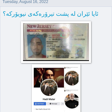
Tuesday, August 16, 2022
ئایا ئێران لە پشت تیرۆرەکەی نیویۆرکە؟