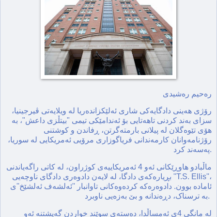
رەحیم رەشیدی
رۆژی هەینی دادگایەکی شاری ئەلێکزاندەریا لە ویلایەتی ڤیرجینیا،
سزای بەند کردنی تاهەتایی بۆ ئەندامێکی تیمی "بیتڵزی داعش"، بە
هۆی تێوەگلان لە پیلانی بارمتەگرتن، ڕفاندن و کوشتنی
رۆژنامەوانان کارمەندانی فریاگوزاری مرۆیی ئەمریکایی لە سوریا،
پەسەند کرد.
ماڵبادو هاوڕێکانی ئەو 4 ئەمریکاییەی کوژراون، لە کاتی راگەیاندنی
بڕیارەکەی دادگا، لە لایەن دادوەری دادگای ناوچەیی ''T.S. Ellis''،
ئامادە بوون. دادوەرەکە کردەوەکانی تاوانبار ''ئەلشەف ئەلشێخ''ی
بە ترسناک، دڕەندانە و بێ بەزەیی ناوبرد.
لە مانگی 4ی ئەمساڵدا، دەستەی سوێند خواردن گەیشتنە ئەو