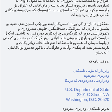
عێراق و گەشەسەندنی ئابووری. له‌ نامه‌كه‌دا مه‌ككۆڵ داوای له‌
ئیدارەی بایدەن‌ كردووه‌‌ فشار بخاته‌ سه‌ر هاوتاكانی له‌ عێراق بۆ
چاره‌سه‌ركردنی ئه‌و كێشه‌ له‌مێژینه‌ به‌ شێوه‌یه‌ك كه‌ به‌رژه‌وه‌ندییه‌كانی
گه‌لی عێراق پەرە پێبدات.
مەککۆل ئاماژەی کردووە: ”ئەمریکا پابەندبوونێکی لەمێژینەی هەیە بۆ
پشتیوانی کردن لە عێراقێکی سەقامگیر، خاوەن سەروەری و
دێموکراسی دوور لە کاریگەریی خراپەکاری دەرەکی، بە ئاشتی لەگەڵ
دراوسێکانی و پارێزراوبوونی هاوڵاتیانی. زۆر گرنگە کە بەشداری کردنی
دیپلۆماسیمان لە هەموو ئاستەکاندا ئەم ئامانجانە زیاتر بکات و
یارمەتیدەر بێت لە پێگەی وڵات و هاوڵاتیانی تاکوو هەموو تواناکانیان
بەدیبێن.”
دەقی نامەکە:
ڕێزدار ئەنتۆنی بلینکەن
وەزیری دەرەوە
وەزارەتی دەرەوەی ئەمریکا
U.S. Department of State
2201 C Street NW
Washington, D.C. 20520
بەڕێز بلینکەن، وەزیری دەرەوە