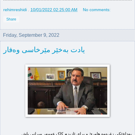
rehimreshidi
.
10/01/2022 02:25:00 AM
No comments:
Share
Friday, September 9, 2022
یادت بەخێر مێرخاسی وەفار
بەداخێکی زۆرەوە هاورێ و برای ئازیزم کاک عومەر میرانی پاش 