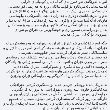
لەوانە لەڕێگەی ئەو قەرزانەی کە لەلایەن کۆمپانیای دارایی
گەشەپێدانی ئەمریکاوە بۆ کۆمپانیاکانی وزە لە هەرێمی کوردستانی
عێراق (KRG) کار دەکەن، کە بڕی نزیک بە 300 ملیۆن دۆلار قەرزە.
ئەم وەبەرهێنانانەی دۆلاری باجدەران دەبێت پاڵنەرێکی دیپلۆماسی
هاوتای لەگەڵیدا بێت بۆ داواکردن لە سەرکردەکانی عێراق لە بەغدا و
هەولێر بۆ دانوستان لەگەڵ یەکتر تاکوو بڕیارە سیاسییە پێویستەکان
بدەن بۆ پاراستنی سەروەری و خۆشگوزەرانی عێراق بۆ ئەوەی
سوودی بۆ گەلی عێراق هەبێت.
جگە لەم ناکۆکیانەی نێو عێراق، ئێران بەردەوامە لە هەڕەشەکردن لە
عێراق، لەوانە لە ڕێگەی ئەو هێرشە موشەکییانەی لەم دواییەدا ئێران و
میلیشیاکانی سەر بە ئێران کردیانە سەر حکوومەتی هەرێمی
کوردستان. ئیدارەکە دەبێت وەڵامی توندی ئەم پێشێلکارییە ڕوونانەی
سەر سەروەری عێراق بداتەوە، کە مەترسی لەسەر ژیانی بێتاوانەکان
دروست دەکەن و سەقامگیری و دێموکراسی عێراق تێکدەدەن.
ئەمەش دەبێت پشتگیریکردنی هاوبەشە عێراقییەکانمان لە خۆ بگرێت
کە هەوڵدەدەن وڵاتەکەیان لە کاریگەرییە خراپەکانی ئێران بپارێزن.
ئەمەریکا پابەندبوونێکی دێرینی هەیە بۆ پشتگیری کردنی عێراقێکی
سەقامگیرو خاوەن سەروەری دێموکراسی بە دوور لە کاریگەریی
خراپەکاری دەرەوە، بە ئاشتی لەگەڵ دراوسێکانی و پارێزراو بوونی
هاوڵاتیانی. زۆر گرنگە کە بەشداری کردنی دیپلۆماسیمان لە هەموو
ئاستەکاندا ئەم ئامانجانە زیاتر بکات و یارمەتیدەر بێت لە پێگەی وڵات و
هاوڵاتیانی تاکوو هەموو تواناکانیان بە دیبێن.”