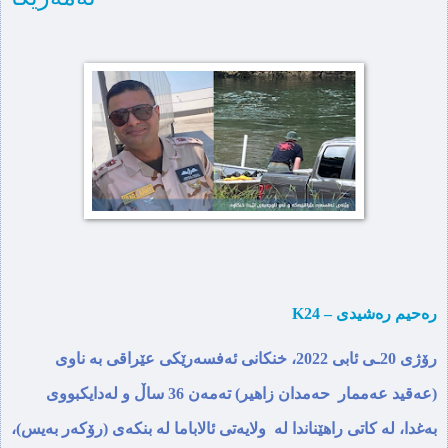
K24 – رەحیم رەشیدی
رۆژی 20ـی ئابی 2022، خنکانی ئەفسەرێکی عێراقی بە ناوی
(عەقید عەممار حەمدان زاهیر) تەمەن 36 ساڵ و لەدایکبووی
بەغدا، لە کاتی راهێناندا لە ولایەتی ئالاباما لە بنکەی (رۆکەر بەیس)،