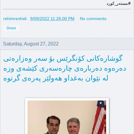
#مستەر_كورد
rehimreshidi
.
9/09/2022 11:26:00 PM
No comments:
Share
Saturday, August 27, 2022
گوشارەکانی کۆنگرێس بۆ سەر وەزارەتی
دەرەوە دەربارەی چارەسەری کێشەی وزە
لە نێوان بەغداو هەولێر پەرەی گرتوە