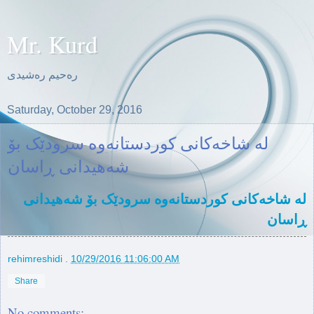
Mr. Kurd
ره‌حیم ره‌شیدی
Saturday, October 29, 2016
لە شاخەکانی کوردستانەوە سرودێک بۆ
شەهیدانی ڕاسان
لە شاخەکانی کوردستانەوە سرودێک بۆ شەهیدانی
ڕاسان
rehimreshidi
.
10/29/2016 11:06:00 AM
Share
No comments: