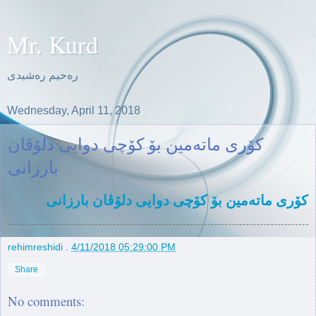
Mr. Kurd
ره‌حیم ره‌شیدی
Wednesday, April 11, 2018
كۆری ماته‌مین بۆ كۆچی دوایی دلۆڤان
بارزانی
كۆری ماته‌مین بۆ كۆچی دوایی دلۆڤان بارزانی
rehimreshidi
.
4/11/2018 05:29:00 PM
Share
No comments: