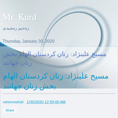
Mr. Kurd
ره‌حیم ره‌شیدی
Thursday, January 30, 2020
مسیح علینژاد: زنان کردستان الھام بخش
زنان جھانند
مسیح علینژاد: زنان کردستان الھام
بخش زنان جھانند
rehimreshidi
.
1/30/2020 12:59:00 AM
Share