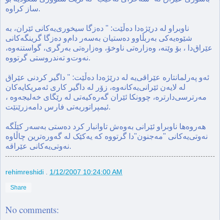
ساز کراوه.
ناوبراو له درێژه‌دا ده‌ڵێت: " ده‌زگا سیخوری‌یه‌کانی ئێران، به
شێوه‌یه‌کی به‌ربڵاوو ده‌ستیان به‌سه‌ر دام‌و ده‌زگا گرینگه‌کانی
عێراق‌دا ، بۆ وێنه‌‌، وه‌زاره‌تی ناوخۆ، وه‌زاره‌تی به‌رگری، گواستنه‌وه،
نه‌وت‌و ته‌ندروستی گرتووه.
ئه‌و په‌رلمانتاره عێراقی‌یه‌ له درێژه‌دا ده‌ڵێت: " داگیر کردنی عێراق
له لایه‌ن ئێرانی‌‌یه‌کانه‌وه، زۆر له داگیر کاری ئه‌مریکایه‌کان
مه‌رترسی‌دارتره، چوونکا ئێران گه‌ره‌کیه‌تی له رێگای خه‌لیجه‌وه ،
ئیمپراتوریه‌تی فارس دامه‌زرێنێت.
هه‌روه‌ها ناوبراو ئێرانی به‌وه‌ش تاوانبار کرد ده‌ستی به‌سه‌ر کێڵگه‌
نه‌وتی‌یه‌کانی "مه‌جنون"دا گرتووه که یه‌کێک له گه‌وره‌ترین چاڵاوه
نه‌وتی‌یه‌کانی عێراقه.
rehimreshidi
.
1/12/2007 10:24:00 AM
Share
No comments: