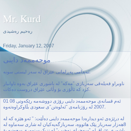
Mr. Kurd
ره‌حیم ره‌شیدی
Friday, January 12, 2007
موحه‌ممه‌د داینی
ئه‌ندامی په‌ڕلمانی عێراق له سه‌ر لیستی سونه:
ناوبراو فه‌یله‌قی سه‌ربازی "مه‌که" له باشوری عێراق به‌وه‌ تاوانبار
کرد که ئاڵۆزی بۆ وڵاتی عێراق دروست ده‌کات.
ئه‌م قسانه‌ی موحه‌ممه‌د داینی رۆژی دووشه‌مه رێکه‌وتی 08 01
2007 له رۆژنامه‌‌ی "ئه‌لوه‌تن"ی سعودی بڵاوکراوه‌ته‌وه.
له درێژه‌ی ئه‌و دیداره‌دا موحه‌ممه‌د داینی ده‌ڵێت: " ئه‌و هێزه که له
8هه‌زار سه‌رباز پێک هاتووه، سه‌ربازگه‌یه‌کیان له شاری سه‌ماوه له
باشوری عێراق له "سه‌حرای نه‌خیب" له نزیک سنووری سعودیه بۆ