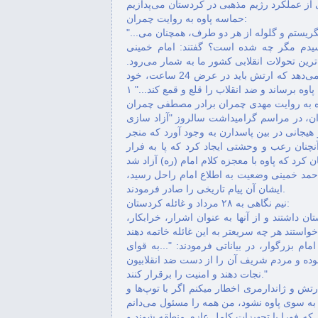
حماسه‌ پاوه‌ به‌ روایت چمران:
"...صبح 27/5/58 بر بالاى دیوار خانه پاسداران بودم و به شهر مى‌نگریستم و گلوله از هر دو طرف، همچنان مى
 پرسیدم مگر چه شده است؟ گفتند: امام خمینى
رین تحولات انقلابى کشور ما به شمار مى‌رود.
امام خمینى، فرماندهى کل قوا را به دست مى‌گیرد و فرمان مى‌دهد که ارتش باید در عرض 24 ساعت، خود
‌ پاوه‌ برساند و ضد انقلاب را قلع و قمع کند..." ١
وه‌ به‌ روایت مهدی چمران برادر مصطفی چمران
، در مراسم گراميداشت سالروز "آزاد سازی
هيجانی در بين پاسدارن به‌ وجود آورد كه منجر
چنان رعب و وحشتی ايجاد كرد كه پا به فرار
احمد خمينی وضعيت به اطلاع امام راحل رسيد،
ايشان آن پيام تاريخی را صادر فرمودند.
نیم نگاهی به ۲۸ مرداد و غائله کردستان:
درباره کردستان داشتند و از آنها به عنوان اشرار، خرابکار،
م بزرگوار، در بیاناتی فرمودند: "...به قوای
نموده و مردم شریف آن را از دست ضد انقلابیون
نجات دهند و امنیت را برقرار کنند."
رتش و ژاندارمری اخطار میکنم اگر با توپ‌ها و
که فورا با تجهیزات کامل عازم منطقه شوند و