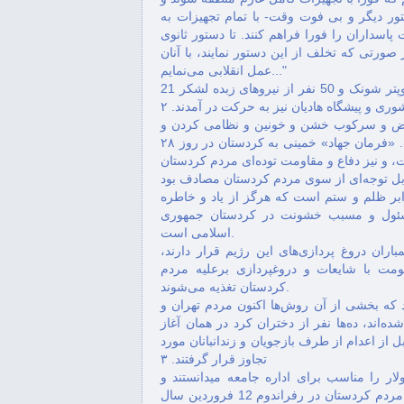
ور دیگر و بی فوت وقت- با تمام تجهیزات به
سداران را فورا فراهم کنند. تا دستور ثانوی
صورتی که تخلف از این دستور نمایند، با آنان
عمل انقلابی می‌نمایم..."
همزمان با آنها امیر خلبان محمد کریم عابدی با یک فروند هلیکوپتر شونک و 50 نفر از نیروهای زبده لشکر 21
يض و سرکوب خشن و خونين و نظامی کردن و
امنيتی کردن فضای کردستان را مبنای کار خود قرار داده است. «فرمان جهاد» خمینی به کردستان در روز ۲۸
ت گرفت، و نیز دفاع و مقاومت توده‌ای مردم کردستان
ر ظلم و ستم است که‌ هرگز از یاد و خاطره
مسئول و مسبب خشونت در کردستان جمهوری
اسلامی است.
ان دروغ پردازی‌های اين رژيم قرار دارند،
مت با شايعات و دروغپردازی برعلیه‌ مردم
کردستان تغذيه می‌شوند.
که بخشی از آن روش‌ها اکنون مردم تهران و
ده‌اند، ده‌ها نفر از دختران کرد در همان آغاز
از اعدام از طرف بازجویان و زندانبانان مورد
تجاوز قرار گرفتند. ٣
ر را مناسب برای اداره‌ جامعه‌ میدانستند و
حاضر نشدند زير بار خواسته‌های جمهوری اسلامی بروند و نیز مردم کردستان در رفراندوم 12 فروردین سال