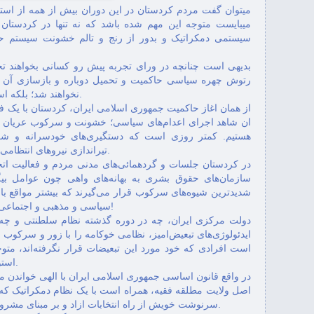
میتوان گفت مردم کردستان در این دوران بيش از همه از استبدا
مه‌ترسی له ئارادایه‌‌ چالاکانی
rîka di pirseya
میبایست متوجه‌ این مهم شده‌ باشد که‌ نه‌ تنها در کردستا
سیا...
سیستمی دمکراتیک و بدور از رنج و تالم خشونت سیستم حکوم
ئاڵای کوردستان لە رێپێوانەکانی
شرکت در برنا
بدیهی است چنانچه‌ در ورای تجربه‌ پیش رو کسانی بخواهند ت
قامیشلۆدا...
رتوش ‌چهره‌ سیاسی حاکمیت و تحمیل دوباره‌ و بازسازی آن بر ج
نخواهند شد؛ بلکه‌ اسباب سرخوردگی عمومی را فراهم خواهند نمود.
از همان اغاز حاکمیت جمهوری اسلامی ایران، کردستان با یک ف
"مەم‌و زین‌و ئاپۆ قاسملوو" هیچ پێوەندییەکیان بە
یادی "میشل تەم
ان شاهد اجرای اعدام‌های سياسی؛ خشونت و سرکوب عریان و
بن...
هستیم. کمتر روزی است که‌ دستگيری‌های خودسرانه و شکن
تيراندازی‌ نيروهای انتظامی به سوی مردم عادی و کاسبکاران صورت نگیرد.
در کردستان جلسات و گردهمائی‌های مدنی مردم و فعالیت اتحاد
سازمان‌های حقوق بشری به‌ بهانه‌های واهی چون عوامل بیگا
شدیدترین شیوه‌های سرکوب قرار می‌گیرند که‌ بیشتر مواقع با
سیاسی و مذهبی و اجتماعی هوادار"اقتدار مطلق مرکزی" روبرو بوده‌ است!
دولت‌‌ مرکزی ایران، چه در دوره گذشته‌ نظام سلطنتی و چه 
ايدئولوژی‌های تبعيض‌امیز، نظامی خوکامه‌ را با زور و سرکوب بر
است افرادی که خود مورد اين تبعيضات قرار نگرفته‌اند، متوج
استوار بر مبنای دموکراسی و حقوق بشر نمی‌شوند.
در واقع قانون اساسی جمهوری اسلامی ايران با الهی خواندن منش
اصل ولايت مطلقه فقيه، همراه‌ است با یک نظام دمکراتیک که
سرنوشت خویش از راه‌ انتخابات ازاد و بر مبنای مشروعيت حاکميت مردمی است، کاملاء بيگانه است.