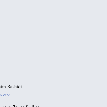
تبعیض فراگیر در ایرا
im Rashidi
رحیم ر
تن فروشی و ب
دنبال كننده‌ها/ خوێنه‌