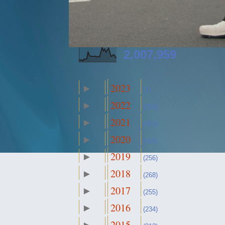
2,007,959
2023
►
(1)
2022
►
(250)
2021
►
(261)
2020
►
(426)
2019
►
(256)
2018
►
(268)
2017
►
(255)
2016
►
(234)
2015