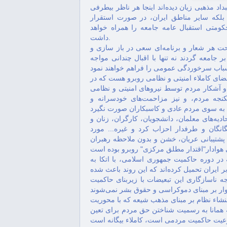
د مذهبی زيان ديده‌اند اینجا هر ناظر بیطرفی
Beşdariya nûnerê PDK Îran-Ame
ن بلکه‌ سایر مناطق ایران، در صورت استقرار
şeh...
تی استقبال عامه‌ جامعه‌ را همراه‌ خواهد
داشت.
مە "پژواک" تلویزیون ایرانیان
حت هر شعار و برنامه‌ای سعی در باز سازی و
کانادا
امعه‌ گردند نه‌ تنها با اقبال چندانی مواجه‌
ضای کاملاء امنیتی و نظامی روبرو هست که‌ در
ۆ" یەکێک لە رێبەرانی کورد لە
 آشکار مردم توسط نيروهای امنيتی و نظامی
قامیشلی
جه‌ مردم، و نیز مزاحمت‌های خودسرانه و
یه‌های معلمان، دانشجويان، کارگران، زنان و
نگان و طرفدار احزاب کرد و غیره‌... مورد
 پشتیبانی عریان، خشن و بدون ملاحظه‌ رهبران
در دوره حاکمیت جمهوری اسلامی، با اتکا به
 ایران تحمیل کرده‌اند که‌ این روند باعث شده‌
ه ناسازگاری این تبعیضات با زیربنای حاکمیت
اء نظام بر مبنای مذهب‌ شیعه‌ که‌ با محوريت
 همانا به رسميت شناختن حق مردم برای تعین