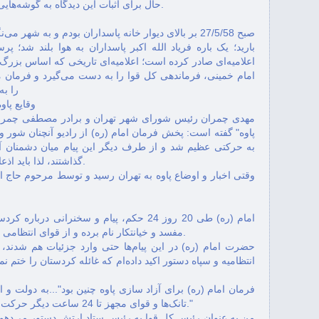
حال برای اثبات این دیدگاه‌ به‌ گوشه‌هایی از عملکرد رژیم مذهبی در کردستان می‌پدازیم.
بارید؛ یک باره فریاد الله اکبر پاسداران به هوا بلند شد؛
اعلامیه‌اى صادر کرده است؛ اعلامیه‌اى تاریخى که اساس بزرگ‌ت
را به
وقایع پا
مهدی چمران رئيس شورای شهر تهران و برادر مصطفی چمران
پاوه‌" گفته است: پخش فرمان امام (ره) از راديو آنچنان شور و 
به حركتی عظيم شد و از طرف ديگر اين پيام ميان دشمنان آن
گذاشتند، لذا بايد اذعان كرد كه پاوه با معجزه كلام امام (ره) آزاد شد.
وقتی اخبار و اوضاع پاوه به تهران رسيد و توسط مرحوم حاج 
امام (ره) طی 20 روز 24 حکم، پیام و سخنرانی 
مفسد و خیانتکار نام برده و از قوای انتظامی خواستند هر چه سریعتر به این غائله خاتمه دهند.
حضرت امام (ره) در این پیام‌ها حتی وارد جزئیات هم شدند، اما
انتظامیه و سپاه دستور اکید داده‌ام که غائله کردستان را ختم 
فرمان امام (ره) برای آزاد سازی پاوه چنین بود"...به دولت و ا
تانک‌ها و قوای مجهز تا 24 ساعت دیگر حرکت به سوی پاوه نشود، من همه را مسئول می‌دانم."
من به عنوان رئیس کل قوا به رئیس ستاد ارتش دستور می‌دهم 