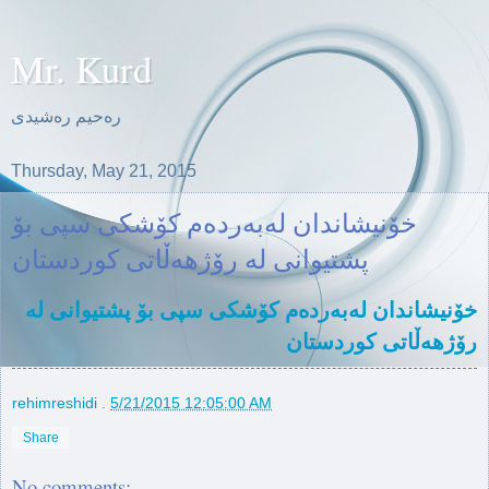
Mr. Kurd
ره‌حیم ره‌شیدی
Thursday, May 21, 2015
خۆنیشاندان لەبەردەم کۆشکی سپی بۆ
پشتیوانی لە رۆژهەڵاتی کوردستان
خۆنیشاندان لەبەردەم کۆشکی سپی بۆ پشتیوانی لە
رۆژهەڵاتی کوردستان
rehimreshidi
.
5/21/2015 12:05:00 AM
Share
No comments: