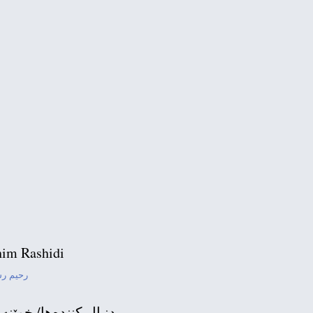
قاب
im Rashidi
رحیم ر
دنبال كننده‌ها/ خوێنه‌