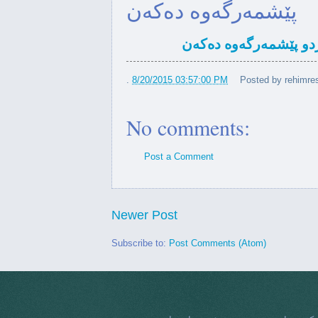
که‌مپه‌ین
پێشمەرگەوە دەکەن
ی واشنگتن سەبارەت بە پرسی
وردو پێشمەرگەوە دەکەن
سەرۆ...
.
8/20/2015 03:57:00 PM
Posted by
rehimres
‌راڵی ئەمریکی شانازی بە کوردو
پێشم...
No comments:
ەولێرو واشنگتن لە زمان بەیان
...
Post a Comment
Congressman Gerry Connolly 
Ras...
Newer Post
ئاڵای ئەڤین بە
Subscribe to:
Post Comments (Atom)
دارهەنارەوە
ی وەزارەتی دەرەوەی ئەمریکای
وەرگرت