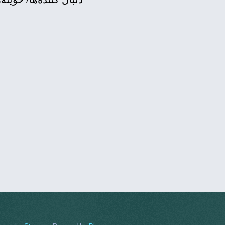
ئەمریکاییە بە زمانی کور
بۆچوونی نووسه‌ران و لێكۆ