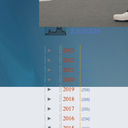
2,010,939
2023
►
(1)
2022
►
(250)
2021
►
(261)
2020
►
(426)
2019
►
(256)
2018
►
(268)
2017
►
(255)
2016
►
(234)
2015