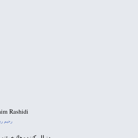
قاب
im Rashidi
رحیم ر
دنبال كننده‌ها/ خوێنه‌