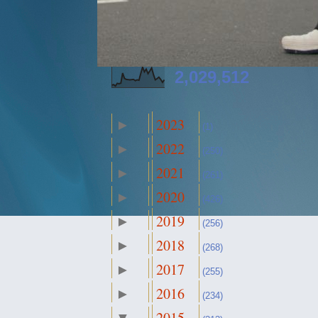
2,029,512
2023
►
(1)
2022
►
(250)
2021
►
(261)
2020
►
(426)
2019
►
(256)
2018
►
(268)
2017
►
(255)
2016
►
(234)
2015