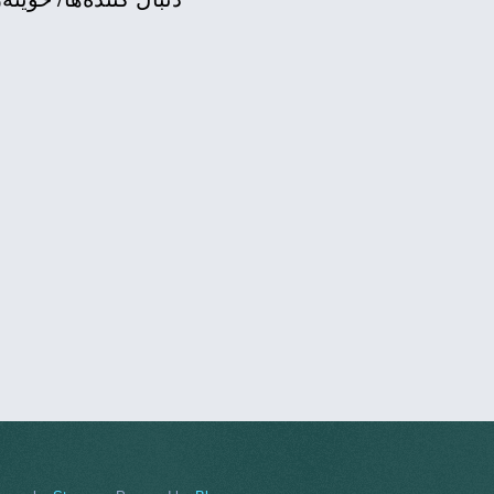
ئەمریکاییە بە زمانی کور
بۆچوونی نووسه‌ران و لێكۆ