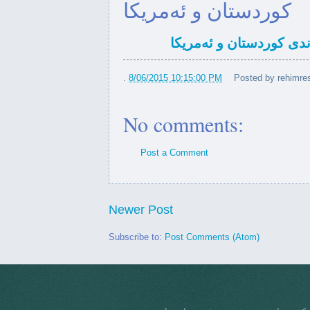
که‌مپه‌ین
کوردستان و ئەمریکا
ی واشنگتن سەبارەت بە پرسی
ەندی کوردستان و ئەمریکا
سەرۆ...
.
8/06/2015 10:15:00 PM
Posted by
rehimres
‌راڵی ئەمریکی شانازی بە کوردو
پێشم...
No comments:
ەولێرو واشنگتن لە زمان بەیان
...
Post a Comment
Congressman Gerry Connolly 
Ras...
Newer Post
ئاڵای ئەڤین بە
Subscribe to:
Post Comments (Atom)
دارهەنارەوە
ی وەزارەتی دەرەوەی ئەمریکای
وەرگرت