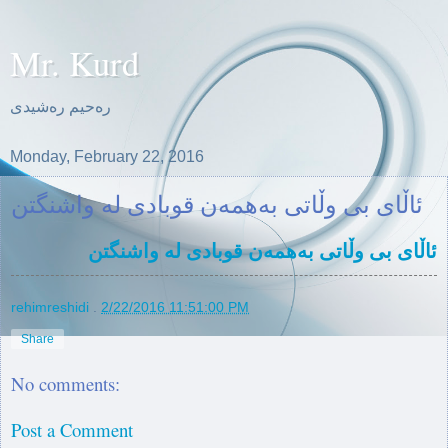
Mr. Kurd
ره‌حیم ره‌شیدی
Monday, February 22, 2016
ئاڵای بی وڵاتی بەهمەن قوبادی لە واشنگتن
ئاڵای بی وڵاتی بەهمەن قوبادی لە واشنگتن
rehimreshidi
.
2/22/2016 11:51:00 PM
Share
No comments:
Post a Comment