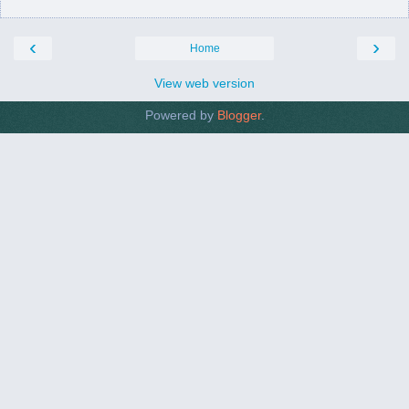
‹
›
Home
View web version
Powered by
Blogger
.