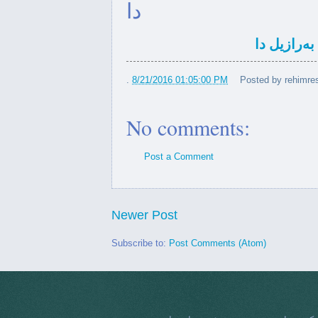
دا
ەتی کۆمارییەکان لە ئێستادا،
درێژ...
٧هەمین ساڵیادی دامەزرادنی پارتی پیرۆز
کرا
.
8/21/2016 01:05:00 PM
Posted by
rehimres
ە کوردەوە دەکەم و ئازادی مافی
No comments:
خ...
Post a Comment
ستان لە کۆبوونەوەی جیهانی
گەنجا...
پێگەی مێژوویی ٢٥ی گەلاوێژو بایەخی راسانی
Newer Post
رۆژهەڵات
Subscribe to:
Post Comments (Atom)
ی جیهانی گەنجانی سەرکردەن
لە...
یادی ٢٥ی گەلاوێژ لە واشنگتۆن بەرز