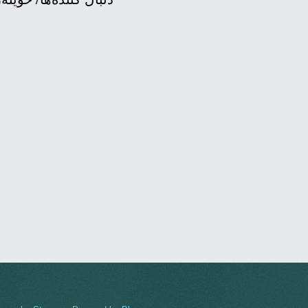
لیلا راد: بە کردها افت
یادی ٢٥ی