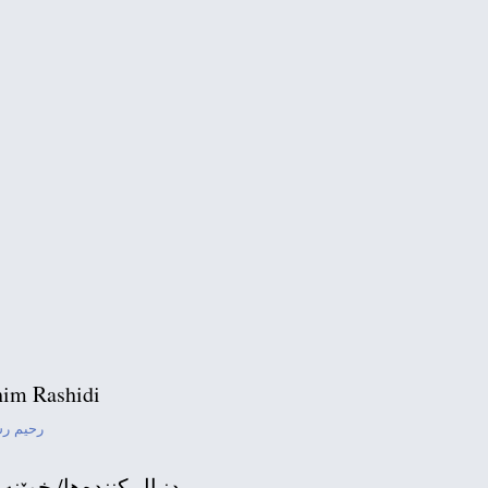
ئەمریکا: نا بۆ ئان
پێگەی کوردو کوردستان لە رۆژ
im Rashidi
رحیم ر
دنبال كننده‌ها/ خوێنه‌