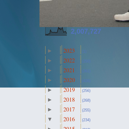
2,007,727
2023
►
(1)
2022
►
(250)
2021
►
(261)
2020
►
(426)
2019
►
(256)
2018
►
(268)
2017
►
(255)
2016
▼
(234)
2015