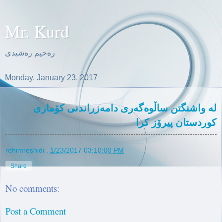
Mr. Kurd
ره‌حیم ره‌شیدی
Monday, January 23, 2017
لە واشنگتن ساڵوەگەری دامه‌زراندنى كۆمارى
كوردستان پیرۆز کرا
rehimreshidi
.
1/23/2017 03:10:00 PM
Share
No comments:
Post a Comment