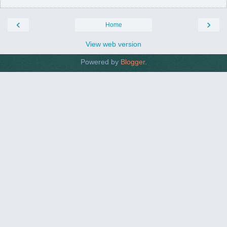
‹
›
Home
View web version
Powered by
Blogger
.