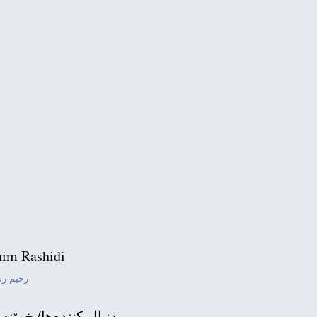
n National Committee in
ئەمریکا: پشتیوانی 
زانکۆی سەندیاگۆ کال
im Rashidi
رحیم ر
دنبال كننده‌ها/ خوێنه‌