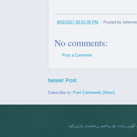
ک...
رۆژهەڵاتییەکان لە رێفراندۆمی
.
8/02/2017 03:01:00 PM
Posted by
rehimres
س...
پیرۆزکردنی جێژنی ٢٥ی گەلاوێژو پشتیوانی لە
No comments:
سەربەخۆی...
Post a Comment
 کەسوکاری شەهیدان بەڵێ بۆ
ریفراندۆم
Jim Gilchrist :Yes to an indep
Newer Post
Kurdistan
Subscribe to:
Post Comments (Atom)
یفوڕنیا بۆ کوردستانی سەربەخۆ
تێدەکۆشن
تانیانی نەشڤیل بۆ داکۆکی لە
سەربەخۆیی...