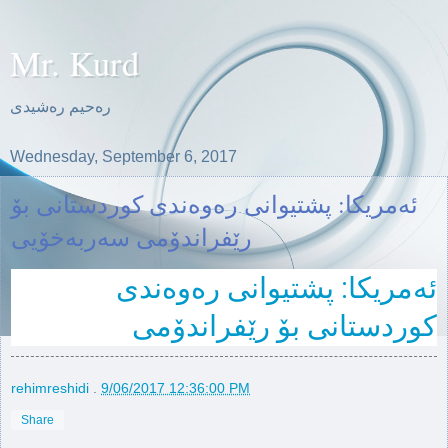
Mr. Kurd
ره‌حیم ره‌شیدی
Wednesday, September 6, 2017
ئەمریکا: پشتیوانی رەوەندی کوردستانی بۆ
رێفراندۆمی سەربەخۆیی
ئەمریکا: پشتیوانی رەوەندی
کوردستانی بۆ رێفراندۆمی
سەربەخۆیی
rehimreshidi
.
9/06/2017 12:36:00 PM
Share