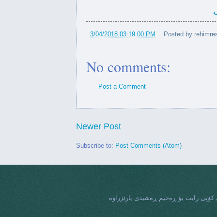
كوردستان
مه‌تی كورد هیوای سه‌ربه‌خۆیی‌
كوردستان...
.
3/04/2018 03:19:00 PM
Posted by
rehimres
#پیرۆزبایی_نەورۆزی_رەحیم_رەشیدی_نەتەوە_یەکگرتوەکان
No comments:
...
Post a Comment
رۆزی رەحیم رەشیدی له‌ نەتەوە
یەکگرتوەکان
لەگەڵ ھونەرمەند لیە خانم
Newer Post
Leah
Subscribe to:
Post Comments (Atom)
 دووبارە بوونەوەی کارەساتی
هەڵەبجە
قارەمانی لەش جوانی ئـارین
سەعیدی