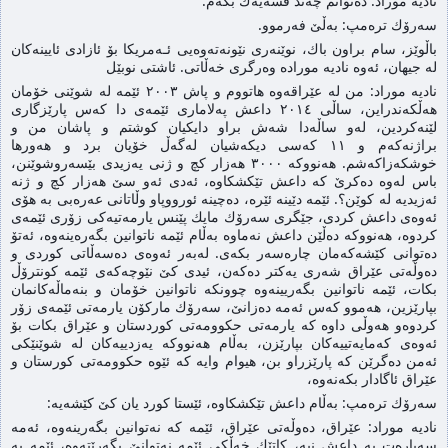
نادیه‌ موراد: ده‌توانم چه‌ند قسه‌یه‌ك بكه‌م:
سه‌رۆك تره‌مپ: به‌ڵێ فه‌رموو.
باڵوێز، سام براون باك، نوێنەری نێونەتەوەیی ئـەمریکا بۆ ئازادی ئایینەكان
لە جیھان، ئه‌وه‌ نادیه‌ موراده‌ وه‌رگری خه‌ڵاتی. ئاشتی نوبێل
نادیه‌ موراد: ‌من له‌ عێراقه‌وه‌ هاتووم و پاش ٢٠٠٣ ئێمه‌ له‌ شوێنی خۆمان
هه‌ڵكه‌ندراین، ساڵی ٢٠١٤ داعش په‌لاماری ئێمه‌ی دا كه‌س پارێزگاری
لێنه‌كردین، له‌و ساڵه‌دا شه‌ش براو دایكیان كوشتم و پاشان من و
براژنه‌كه‌م و ١١ كه‌سی دیكه‌شیان له‌گه‌ڵ خۆیان برد و هه‌ورها
خوشكه‌زاكه‌شم. هه‌نووكه‌ ٣٠٠٠ هه‌زار كچ و ژنی یه‌زیدی بێسه‌روشوێنن،
باس له‌وه‌ ده‌كرێ كه‌ داعش تێكشكاوه‌، ئه‌دی ئه‌و سێ هه‌زار كچ و ژنه‌
ئه‌زیدیه‌ له‌ كوێن؟. ئێمه‌ دێینه‌ ئێره‌، ده‌چینه‌ ئورووپاو وڵاتانی عه‌ره‌بی به‌ هۆی
ئه‌وه‌ی داعش كردی، جێگری سه‌رۆك مایك پێنس یارمه‌تیه‌كی زۆری ئێمه‌ی
كردوه‌، هه‌نووكه‌ ده‌ڵێن داعش نه‌ماوه‌ به‌ڵام ئێمه‌ ناتوانین بگه‌ره‌ینه‌وه‌، ئه‌تۆ
ده‌توانی كێشه‌كه‌مان چاره‌سه‌ر بكه‌ی. له‌به‌ر ئه‌وه‌ی ده‌سه‌ڵاتی كوردی و
ده‌وڵه‌تی عێراق شه‌ری یه‌كتر ده‌كه‌ن، ئیدی كێ نێوچه‌كه‌ی ئێمه كونترۆڵ
بكات‌، ئێمه‌ ناتوانین بگه‌ریینه‌وه‌ چوونكه‌ ناتوانین خۆمان و بنه‌ماڵه‌كانمان
بپارێزین، هه‌موو كه‌س ئه‌مه‌ ده‌زانێ، سه‌رۆك ماركۆن یارمه‌تی ئێمه‌ی زۆر
كردوه‌و هه‌وڵی داوه‌ كه‌ یارمه‌تی حكوومه‌تی كوردستان و عێراق بكات بۆ
ئه‌وه‌ی كه‌مایه‌تییه‌كان بپارێزن، به‌ڵام هه‌نووكه‌ یه‌زدییه‌كان له‌ شوێنێكی
ئه‌من ده‌گرێن كه‌ پارێزراو بن، هیوام وایه‌ كه‌ ئێوه‌ حكوومه‌تی كورستان و
عێراق ئاگادار بكه‌نه‌وه،
سه‌رۆك تره‌مپ: به‌ڵام داعش تێكشكاوه‌، ئێستا كورد یان كێ كێشه‌یه‌:
نادیه موراد:‌ عێراق، ده‌وڵه‌تی عێراق، ئێمه‌ كه‌ نه‌توانین بگه‌رینه‌وه‌، ئه‌مه‌
سه‌باره‌ت به‌ داعش نیه‌، كاتێك خه‌ڵكی ئێمه‌ نه‌توانێ بگه‌رێته‌وه‌، ئێمه‌ به‌