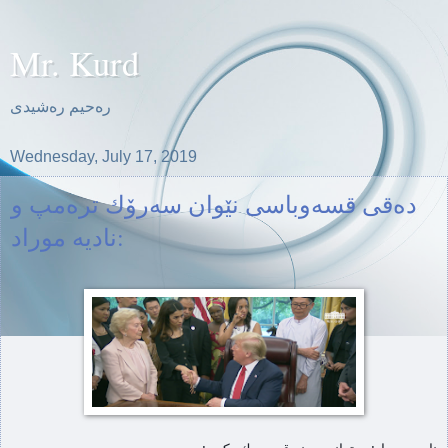
Mr. Kurd
ره‌حیم ره‌شیدی
Wednesday, July 17, 2019
ده‌قی قسه‌وباسی نێوان سه‌رۆك تره‌مپ و
نادیه‌ موراد: