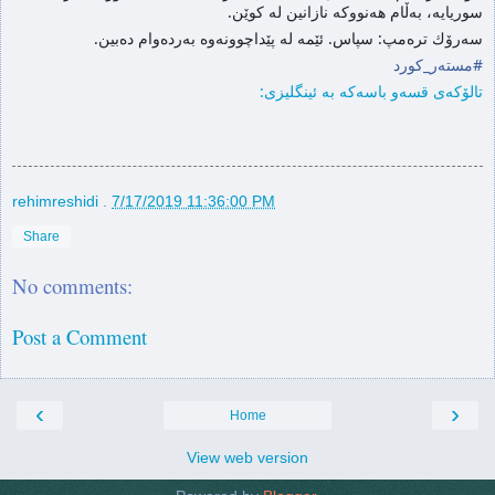
سوریایه‌، به‌ڵام هه‌نووكه‌ نازانین له‌ كوێن.
سه‌رۆك تره‌مپ: سپاس. ئێمه له‌ پێداچوونه‌وه‌‌ به‌رده‌وام ده‌بین.‌
#
مسته‌ر_كورد
تالۆكه‌ی قسه‌و باسه‌كه‌ به‌ ئینگلیزی:
rehimreshidi
.
7/17/2019 11:36:00 PM
Share
No comments:
Post a Comment
‹
›
Home
View web version