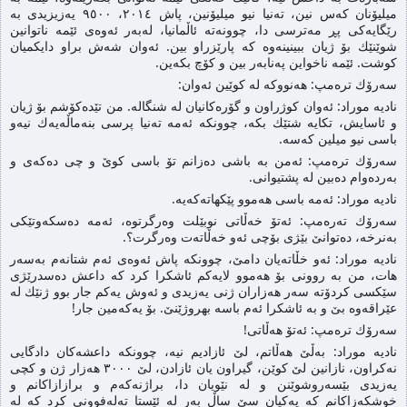
میلیۆنان كه‌س نین، ته‌نیا نیو میلیۆنین، پاش ٢٠١٤، ٩٥٠٠ یه‌زیزیدی به‌
رێگایه‌كی پڕ مه‌ترسی دا، چوونه‌‌ته‌ ئاڵمانیا، له‌به‌ر ئه‌وه‌ی ئێمه‌ ناتوانین
شوێنێك بۆ ژیان ببینینه‌وه‌ كه‌ پارێزراو بین. ئه‌وان شه‌ش براو دایكمیان
كوشت. ئێمه‌ ناخواین په‌نابه‌ر بین و كۆچ بكه‌ین.
سه‌رۆك تره‌مپ: هه‌نووكه‌ له‌ كوێین ئه‌وان:
نادیه‌ موراد: ئه‌وان كوژراون و گۆره‌كانیان له‌ شنگاله‌. من تێده‌كۆشم بۆ ژیان
و ئاسایش، تكایه‌ شتێك بكه‌، چوونكه‌ ئه‌مه‌ ته‌نیا پرسی بنه‌ماڵه‌یه‌ك نیه‌و
باسی نیو میلین كه‌سه.
سه‌رۆك تره‌مپ: ئه‌من به‌ باشی ده‌زانم تۆ باسی كوێ و چی ده‌كه‌ی و
به‌رده‌وام ده‌بین له‌ پشتیوانی.
نادیه‌ موراد: ئه‌مه‌ باسی هه‌موو پێكهاته‌كه‌یه‌.
سه‌رۆك ته‌ره‌‌مپ: ئه‌تۆ خه‌ڵاتی نوبێلت وه‌رگرتوه‌، ئه‌مه‌ ده‌سكه‌وتێكی
به‌نرخه‌، ده‌توانێ بێژی بۆچی ئه‌و خه‌ڵاته‌ت وه‌رگرت؟.
نادیه‌ موراد: ئه‌و خڵاته‌یان دامێ، چوونكه‌ پاش ئه‌وه‌ی ئه‌م شتانه‌م به‌سه‌ر
هات، من به‌ روونی بۆ هه‌موو لایه‌كم ئاشكرا كرد كه‌ داعش ده‌سدرێژی
سێكسی كردۆته‌ سه‌ر هه‌زاران ژنی یه‌زیدی و ئه‌وش یه‌كم جار بوو ژنێك له‌
عێراقه‌وه‌ بێ و به‌ ئاشكرا ئه‌م باسه‌ بهروژێنێ. بۆ یه‌كه‌مین جار!
سه‌رۆك تره‌مپ: ئه‌تۆ هه‌ڵاتی!
نادیه‌ موراد: به‌ڵێ هه‌ڵاتم، لێ ئازادیم نیه‌، چوونكه‌ داعشه‌كان دادگایی
نه‌كراون، نازانین لێ كوێن، گیراون یان ئازادن، لێ ٣٠٠٠ هه‌زار ژن و كچی
یه‌زیدی بێسه‌روشوێنن و له‌ نێویان دا، براژنه‌كه‌م و برازازاكانم و
خوشكه‌زاكانم كه‌ یه‌كیان سێ ساڵ به‌ر له‌ ئێستا ته‌له‌فوونی كرد كه‌ له‌