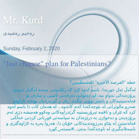
Mr. Kurd
ره‌حیم ره‌شیدی
Sunday, February 2, 2020
"last chance" plan for Palestinians?
خطة "الفرصة الأخيرة" للفلسطينيين؟
له‌گه‌ڵ ئه‌ل حوره‌دا، باسم له‌وه‌ كرد كه‌ رێكه‌وتنی سه‌ده‌ له‌گه‌ڵ ئه‌وه‌ی
پرۆژه‌یه‌كی ته‌واو نیه‌، لێ ده‌توانێ ده‌رفه‌تی ئاشتی و سازان بۆ
فه‌له‌ستینیه‌كان و باشتر بوونی پێگه‌ی ژیان و گوزه‌رانیان بهێنێته‌ ئاراوه‌و
شه‌رو مالوێرانی له‌ نێوچه‌كه‌دا كه‌م كاته‌وه‌... له‌ هه‌مان كات دا باسم له‌وه‌
كرد كه‌ ئێران و تاقمه‌ تیرۆریستییه‌ گرێدراوه‌كانی وه‌كوو هه‌میشه‌ دژی ئه‌م
پرۆژه‌یه‌ن و ده‌خوازن به‌ درێژه‌دان به سیاسه‌تی‌ قوربانی كردنی خه‌ڵكی
فه‌له‌ستین له‌ پێناو به‌رژوه‌ندییه‌كانی خۆیان دا، هه‌روا په‌ره‌ به‌‌ ئاژاوه‌گێری و
ناسه‌قامگیری له‌ ناوچه‌كه‌دا بده‌ن...#مسته‌ر_كورد