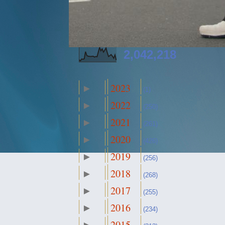
2,042,218
2023
►
(1)
2022
►
(250)
2021
►
(261)
2020
►
(426)
2019
►
(256)
2018
►
(268)
2017
►
(255)
2016
►
(234)
2015