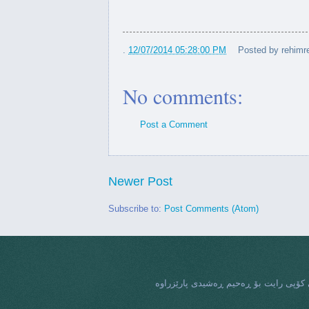
►
(24)
 پێشمەرگە و ئێزیدییەکان لە
ئەنجووم...
.
12/07/2014 05:28:00 PM
Posted by
rehimr
مریکی دەڵێ کوردستان تاقانەی
رۆژهەڵات...
No comments:
تومەک بۆ پەنابەرانی کوردستان
کۆدەکرێتەوە
Post a Comment
ۆستا حەسەن شیوەسەڵی و گشت
قورب...
Newer Post
ە کۆبوونەوەی سەرۆکی وڵاتی
Subscribe to:
Post Comments (Atom)
کۆنگۆ
ۆژی پێشمەرگەی کوردستان لە
واشنگت