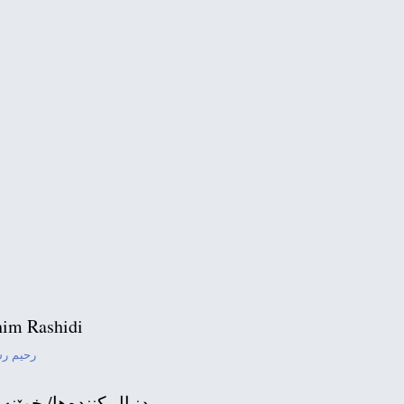
 Miracle of the
urds
ISHK
TV
ئێمە هەرگیز یادی 
لە ئەمریکا ک
im Rashidi
رحیم ر
دنبال كننده‌ها/ خوێنه‌