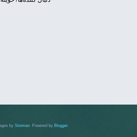
کۆرێک بۆ جێ
نتایج مذا
îngtonê bi rêve
.
Blogger
. Powered by
Storman
استفاده‌ از نوشته‌ها با ذ