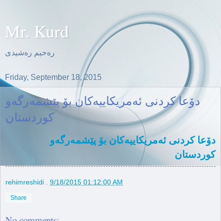
Mr. Kurd
ره‌حیم ره‌شیدی
Friday, September 18, 2015
دۆعا کردنی ئەمریکاییەکان بۆ پێشمەرگەو
کوردستان
دۆعا کردنی ئەمریکاییەکان بۆ پێشمەرگەو
کوردستان
rehimreshidi
.
9/18/2015 01:12:00 AM
Share
No comments: