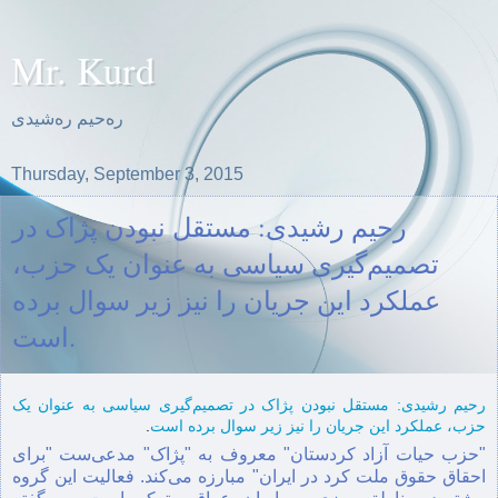
Mr. Kurd
ره‌حیم ره‌شیدی
Thursday, September 3, 2015
رحیم رشیدی: مستقل نبودن پژاک در
تصمیم‌گیری سیاسی بە عنوان یک حزب،
عملکرد این جریان را نیز زیر سوال بردە
است.
رحیم رشیدی: مستقل نبودن پژاک در تصمیم‌گیری سیاسی بە عنوان یک
حزب، عملکرد این جریان را نیز زیر سوال بردە است
.
"حزب حیات آزاد کردستان" معروف به "پژاک" مدعی‌ست "برای
احقاق حقوق ملت کرد در ایران" مبارزه می‌کند. فعالیت این گروه