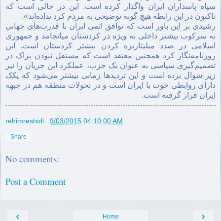
سپاه پاسداران ایران واگذار کرده است. این در حالی است کە
تاکنون در این رابطە هیچ گونە توضیحی بە مردم کرد ندادەاند».
رشیدی بر این باور است کە توافق اتمی ایران با قدرت‌های جهانی
بە سرکوب بیشتر داخلی بە ویژە در کردستان میانجامد و جمهوری
اسلامی در صدد میلیتاریزە کردن بیشتر کردستان است. این
روزنامەنگار کرد همچنین معتقد است کە مستقل نبودن پژاک در
تصمیم‌گیری سیاسی بە عنوان یک حزب، عملکرد این جریان را نیز
زیر سوال بردە است و این تردیدها زمانی بیشتر می‌شود کە پکک
دارای روابطی خوب با ایران است و در تحولات منطقە هم در جبهە
ایران قرار گرفتە است.
rehimreshidi
.
9/03/2015 04:10:00 AM
Share
No comments:
Post a Comment
‹
›
Home