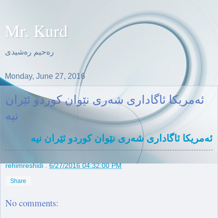
Mr. Kurd
ره‌حیم ره‌شیدی
Monday, June 27, 2016
ئەمریکا ئاگاداری شەری نێوان کوردو ئێران
نیە
ئەمریکا ئاگاداری شەری نێوان کوردو ئێران نیە
rehimreshidi
.
6/27/2016 04:32:00 PM
Share
No comments: