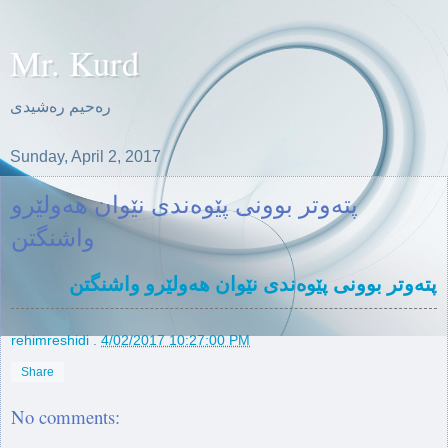
Mr. Kurd
ره‌حیم ره‌شیدی
Sunday, April 2, 2017
پتەوتر بوونی پێوەندی نێوان هەولێرو
واشنگتن
پتەوتر بوونی پێوەندی نێوان هەولێرو واشنگتن
rehimreshidi
.
4/02/2017 10:27:00 PM
Share
No comments: