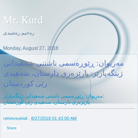
Mr. Kurd
ره‌حیم ره‌شیدی
Monday, August 27, 2018
مه‌ریوان: ڕێوڕەسمی ناشتنی شەهیدانی
ژینگەپارێز: پارێزه‌ری دارستان، شه‌هیدی
رێی كوردستان
مه‌ریوان: ڕێوڕەسمی ناشتنی شەهیدانی ژینگەپارێز:
پارێزه‌ری دارستان، شه‌هیدی رێی كوردستان
rehimreshidi
.
8/27/2018 01:43:00 AM
Share