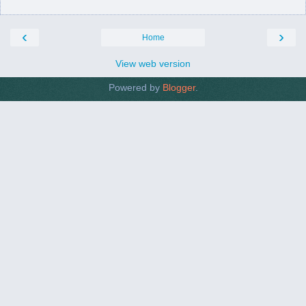
‹
›
Home
View web version
Powered by
Blogger
.