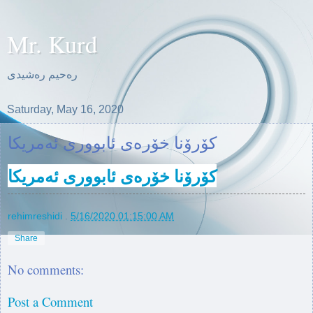
Mr. Kurd
ره‌حیم ره‌شیدی
Saturday, May 16, 2020
كۆرۆنا خۆره‌ی ئابووری ئه‌مریكا
كۆرۆنا خۆره‌ی ئابووری ئه‌مریكا
rehimreshidi
.
5/16/2020 01:15:00 AM
Share
No comments:
Post a Comment