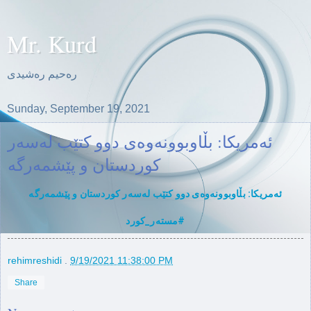
Mr. Kurd
ره‌حیم ره‌شیدی
Sunday, September 19, 2021
ئەمریكا: بڵاوبوونەوەی دوو كتێب لەسەر
كوردستان و پێشمەرگە
ئەمریكا: بڵاوبوونەوەی دوو كتێب لەسەر كوردستان و پێشمەرگە
#مستەر_كورد
rehimreshidi
.
9/19/2021 11:38:00 PM
Share