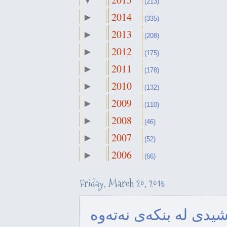
▼
(213)
2014
►
December
(335)
►
(14)
2013
►
November
(208)
►
(17)
2012
►
October
(175)
►
(15)
2011
►
September
(178)
►
(15)
2010
►
August
(132)
►
(19)
2009
►
July
(110)
►
(16)
2008
►
June
(46)
►
(16)
2007
►
May
(52)
►
(23)
2006
►
April
(66)
►
(20)
March
▼
(25)
Friday, March 20, 2015
February
►
لەسەر کەسایەتی پێشەوا قازی
(14)
لە...
January
شیدی لە بنکەی نەتەوە
►
(19)