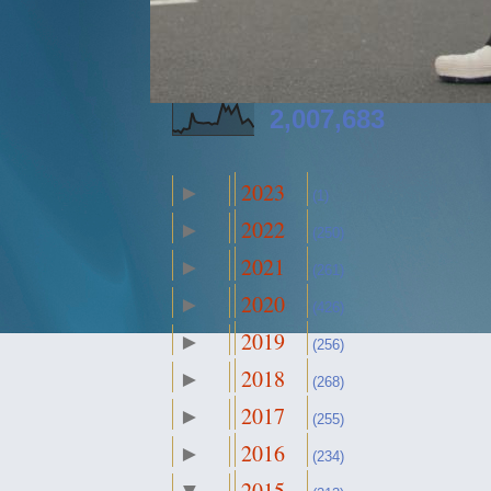
2,007,683
2023
►
(1)
2022
►
(250)
2021
►
(261)
2020
►
(426)
2019
►
(256)
2018
►
(268)
2017
►
(255)
2016
►
(234)
2015