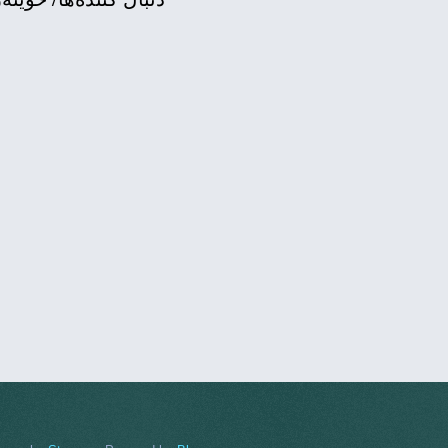
کو
نه‌ورۆز له‌ ر
لە نیویۆرک و جۆرجیا یادی
ویلایه‌تی جۆرجیا