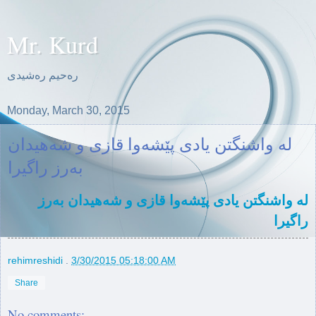
Mr. Kurd
ره‌حیم ره‌شیدی
Monday, March 30, 2015
لە واشنگتن یادی پێشەوا قازی و شەهیدان
بەرز راگیرا
لە واشنگتن یادی پێشەوا قازی و شەهیدان بەرز
راگیرا
rehimreshidi
.
3/30/2015 05:18:00 AM
Share
No comments: