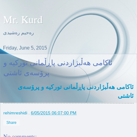
Mr. Kurd
ره‌حیم ره‌شیدی
Friday, June 5, 2015
ئاکامی هەڵبژاردنی پاڕڵمانی تورکیە و
پرۆسەی ئاشتی
ئاکامی هەڵبژاردنی پاڕڵمانی تورکیە و پرۆسەی
ئاشتی
rehimreshidi
.
6/05/2015 06:07:00 PM
Share
No comments: