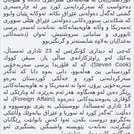
دەخواست كە سەركردایەتی كورد بیر لە چارەسەری
گشتی لەگەڵ دەوڵەتی عێڕاق بكاتە. ئەوكاتە پێیان وابوو
كە شكاندنی سنوورەكانی دەوڵەتی عێڕاق هێڵی سووری
ئەمەریكا و وڵاتە هاوپەیمانەكانە. تەنانەت لەسەر پرسی
ئابووری و سامانی سروشتیش، ئەوان (دەسەڵاتی
بەغدا)یان بەلاوە شایستەتر و گرنگتربوو.
كەچی لە دیداری كۆنگرێس لە 23 ئاداری ئەمساڵ،
یەكێك لەو ڕاوێژكارانەی ساڵی پار، سیڤن كووك
(Steven Cook)، كە لە فلۆریدا پرسی سەربەخۆیی
كوردستانی پێ هەڵەبوو، دانی بەوە دانا كە ئەگەر
سەركردایەتی كورد و خەڵكی كوردستان بەرەو
سەربەخۆیی بڕۆن، ئەوا نە ئەمەریكا و نە هاوپەیمانەكانی
ڕێگر دەبن لەو هەنگاوە. هەر ئەم بەڕێزە، لە وتارێكی لە
گۆڤاری پەیوەندییەكانی دەرەوە (Foreign Affairs)، لە
14 ئاداری ئەمساڵدا، نووسینێكی بە پێزی نووسیووە و
دەڵێت: ”ئەگەر كورد لە سوریا و عێڕاق بیانەوێك وڵاتێكی
یەكگرتوو دروست بكەن، ئەوا كەس ناتوانێت ڕێگایان
لێبگرێت، تەنانەت پێویستە واشینگتن پشتگیری ئەو
هەنگاوە بكات و دانی پێدابنێت“.