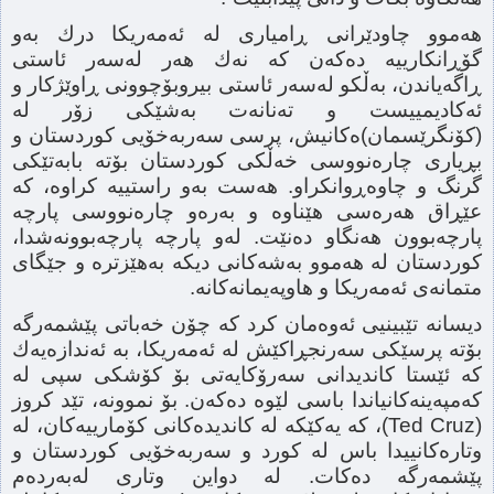
هەموو چاودێرانی ڕامیاری لە ئەمەریكا درك بەو
گۆڕانكارییە دەكەن كە نەك هەر لەسەر ئاستی
ڕاگەیاندن، بەڵكو لەسەر ئاستی بیروبۆچوونی ڕاوێژكار و
ئەكادیمییست و تەنانەت بەشێكی زۆر لە
(كۆنگرێسمان)ەكانیش، پرسی سەربەخۆیی كوردستان و
بڕیاری چارەنووسی خەڵكی كوردستان بۆتە بابەتێكی
گرنگ و چاوەڕوانكراو. هەست بەو راستییە كراوە، كە
عێڕاق هەرەسی هێناوە و بەرەو چارەنووسی پارچە
پارچەبوون هەنگاو دەنێت. لەو پارچە پارچەبوونەشدا،
كوردستان لە هەموو بەشەكانی دیكە بەهێزترە و جێگای
متمانەی ئەمەریكا و هاوپەیمانەكانە.
دیسانە تێبینیی ئەوەمان كرد كە چۆن خەباتی پێشمەرگە
بۆتە پرسێكی سەرنجڕاكێش لە ئەمەریكا، بە ئەندازەیەك
كە ئێستا كاندیدانی سەرۆكایەتی بۆ كۆشكی سپی لە
كەمپەینەكانیاندا باسی لێوە دەكەن. بۆ نموونە، تێد كروز
(Ted Cruz)، كە یەكێكە لە كاندیدەكانی كۆمارییەكان، لە
وتارەكانییدا باس لە كورد و سەربەخۆیی كوردستان و
پێشمەرگە دەكات. لە دواین وتاری لەبەردەم