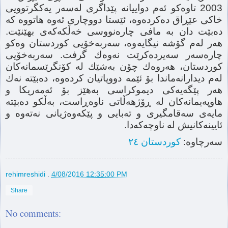
2003 تاوەكو ئەم دواییانە پێداگری لەسەر یەكگرتوویی
خاكی عێڕاق دەكردەوە، ئێستا دووچاری ئەوە هاتووە كە
دەبێت دان بە مافی چارەنووسی خەڵكەكەی بهێنێت.
هەر لەم گۆشە نیگایەوە، سەربەخۆیی كوردستان وەكو
چارەسەر سەیردەكرێت نەوەك گرفت. سەربەخۆیی
كوردستان، هەروەك چۆن بەشێك لە كۆنگرێسمانەكان
لەم دیدارانەماندا بۆ ئێمە دووپاتیان كردەوە، دەبێتە نەك
هەر پێگەیەكی دیموكراسی بەهێز بۆ ئەمەریكا و
هاوپەیمانەكان لە ڕۆژهەڵاتی ناوەڕاست، بەڵكو دەبێتە
مایەی سەقامگیری و تەبایی و پێكەوەژیانی نەتەوە و
ئایینەكانیش لە ناوچەكەدا.
سەرچاوە:
کوردستان ٢٤
rehimreshidi
.
4/08/2016 12:35:00 PM
Share
No comments: