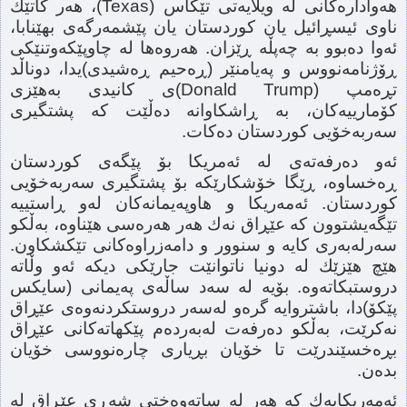
هەوادارەكانی لە ویلایەتی تێكاس (Texas)، هەر كاتێك
ناوی ئیسڕائیل یان كوردستان یان پێشمەرگەی بهێنابا،
ئەوا دەبوو بە چەپڵە ڕێزان. هەروەها لە چاوپێكەوتنێكی
ڕۆژنامەنووس و پەیامنێر (ڕەحیم ڕەشیدی)یدا، دوناڵد
تڕەمپ (Donald Trump)ی كانیدی بەهێزی
كۆمارییەكان، بە ڕاشكاوانە دەڵێت كە پشتگیری
سەربەخۆیی كوردستان دەكات.
ئەو دەرفەتەی لە ئەمریكا بۆ پێگەی كوردستان
ڕەخساوە، ڕێگا خۆشكارێكە بۆ پشتگیری سەربەخۆیی
كوردستان. ئەمەریكا و هاوپەیمانەكان لەو ڕاستییە
تێگەیشتوون كە عێڕاق نەك هەر هەرەسی هێناوە، بەڵكو
سەرلەبەری كایە و سنوور و دامەزراوەكانی تێكشكاون.
هێچ هێزێك لە دونیا ناتوانێت جارێكی دیكە ئەو وڵاتە
دروستبكاتەوە. بۆیە لە سەد ساڵەی پەیمانی (سایكس
پێكۆ)دا، باشتروایە گرەو لەسەر دروستكردنەوەی عێڕاق
نەكرێت، بەڵكو دەرفەت لەبەردەم پێكهاتەكانی عێڕاق
بڕەخسێندرێت تا خۆیان بڕیاری چارەنووسی خۆیان
بدەن.
ئەمەریكایەك كە هەر لە ساتەوەختی شەڕی عێڕاق لە