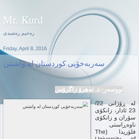
Mr. Kurd
ره‌حیم ره‌شیدی
Friday, April 8, 2016
سەربەخۆیی كوردستان لە واشنتن
نووسەر: د. نەهرۆ زاگرۆس
لە ڕۆژانی 22/
23 ئادار، زانكۆی
سۆران و زانكۆی
ناوەڕاستی
فلۆریدا (The
University of