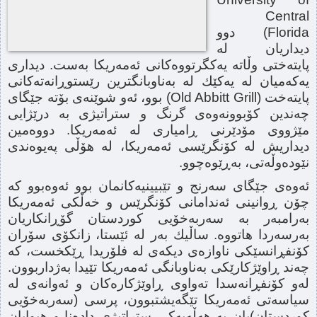
Central
Florida) دوو
دیداریان لە
پایتەختی وڵاتە یەكگرتووەكانی ئەمەریكا بەست. دیداری
یەكەمیان لە یەكێك لە بەناوبانگترین رێستوڕانەتەكانی
پایتەخت (Old Abbitt Grill) بوو، ئەو شوێنەی بۆتە جێگای
چەندین كۆبوونەوەی گرنگ و ستراتیژی بە درێژایی
مێژووی مۆدێرنی ڕامیاری لە ئەمەریكا. دووەمین
دیداریش لە كۆنگرێسی ئەمەریكا، لە هۆڵی پەیوەندی
نێودەوڵەتی، بەڕێوەچوو.
ئەوەی جێگای سەرنج و تێبیینیەكانمان بوو ئەوەبوو كە
چۆن ڕوانینی ئەندامانی كۆنگرێس و خەڵكی ئەمەریكا
بەرامبەر بە سەربەخۆیی كوردستان گۆڕانكاریان
بەرسەردا هاتووە. ساڵیك بەر لە ئێستا، زانكۆی سۆران
كۆنفڕانسێكی ناوازەی دیكەی لە فلۆریدا ڕێكخست، كە
چەند ڕاوێژكارێكی بەناوبانگی ئەمەریكا تێیدا بەژداربوون.
لەو كۆنفڕانەسدا تەواوی ڕاوێژكارەكان و ئەوانەی لە
سیاسەتی ئەمەریكا تێگەیشتبوون، پرسی (سەربەخۆیی
كوردستان)یان بە هەڵەیەكی ستراتیژی دادەنا و هیوایان