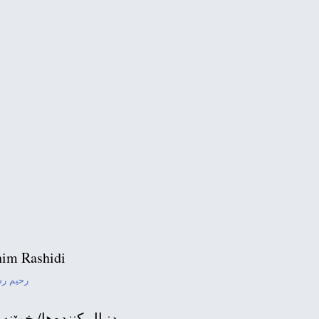
im Rashidi
رحیم ر
دنبال كننده‌ها/ خوێنه‌