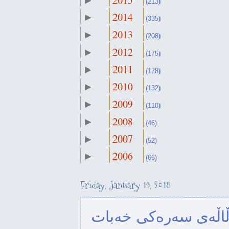
►
October
(213)
►
(27)
2014
►
September
(335)
►
(43)
2013
►
August
(208)
►
(17)
2012
►
July
(175)
►
(19)
2011
►
June
(178)
►
(15)
2010
►
May
(132)
►
(14)
2009
►
April
(110)
►
(23)
2008
►
March
(46)
►
(31)
2007
►
February
(52)
►
(28)
2006
►
January
(66)
▼
(25)
ریکا چی بە وەزیری پێشمەرگە
Friday, January 19, 2018
وتوە
اڵەی سەرەکی خەبات
اری یەکگرتنەوەی دێموکرات و