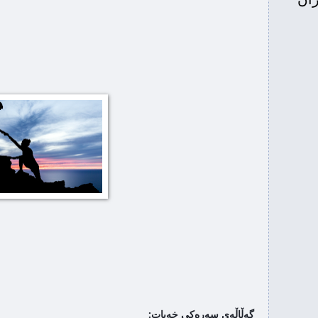
ردەوەی تورکیا لە عەفرین
پێرێ کوبانی، دوێ
شەرمەزارییە
rê
Do you think that you have done enough to s
Erd...
Stop Erdogan Stay with
Afrin
پەیکەرێ بۆ پێشمەرگە لە
واشنگتن
اردانی عەفرین بە قازانجی داعش و
ئەردۆغان 
ئەلقاعیدەیە
گەڵاڵەی سەرەکی
پ
خەبات
گەڵاڵەی سەرەکی خەبات: