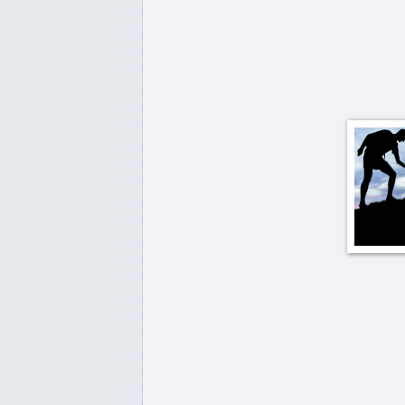
پشت...
نی کەرکوک و کرماشان ، ئەمرۆ
عەفرین
Kazim Öz derhêner û fîlmçêke
Kurd
Stop Erdogan's attacks on the
Kurds
"تێکدانی بارودۆخی ئارامی عفرين
شەرمەزارییە".
خەون بە ئیمپراتۆری عوسمانی
دەبینێ
ەلاماری تورکیا دژ بە عەفرین و
کاردانەوەکان