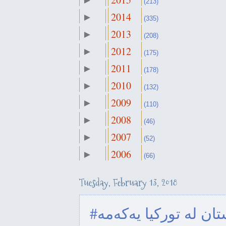
►
October
(213)
►
(27)
2014
►
September
(335)
►
(43)
2013
►
August
(208)
►
(17)
2012
►
July
(175)
►
(19)
2011
►
June
(178)
►
(15)
2010
►
May
(132)
►
(14)
2009
►
April
(110)
►
(23)
2008
►
March
(46)
►
(31)
2007
►
February
(52)
▼
(28)
2006
►
January
(66)
►
ڵ مەسروور بارزانی: ئەو رۆژە
(25)
د...
Tuesday, February 13, 2018
نەوەکانی مەسروور بارزانی لە
تان لە تورکیا یەکەمە
واشنگتن