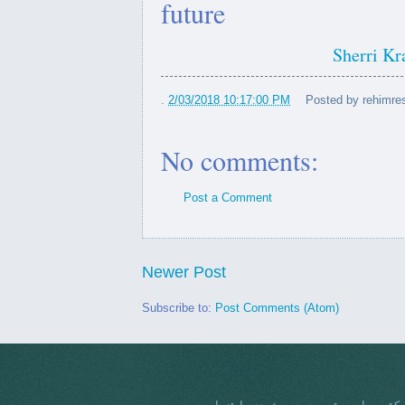
future
بەرزو بەرێز بێ یادی کاک ئەبو
کەریمی
Sherri Kr
وەی دێموکرات و بەرپرسایەتی
ئێمە
.
2/03/2018 10:17:00 PM
Posted by
rehimres
 بزرگ مرد کرمانشاه عبدالرضا
No comments:
کریمی
کووکی دا بە خامنەیی و عەفرین
Post a Comment
بە...
ە ژنە وەستاوە لە رووی تانک و
Newer Post
دەبابە
Subscribe to:
Post Comments (Atom)
خواردنە خۆشەکانی تانیا
جاف
کوردێک بمینێ نامرێ #قاسملوو