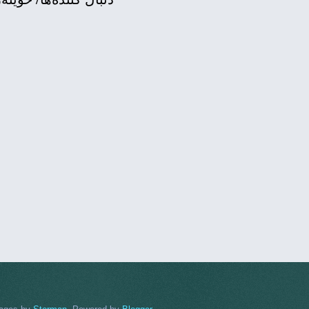
کاردان
ڕەوەشی کەرکووک و عەفرین
 betrayed the
مطرب م
العا
دۆناڵد ترەم
کۆمەڵەو دێمو