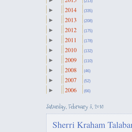
►
October
(213)
►
(27)
2014
►
September
(335)
►
(43)
2013
►
August
(208)
►
(17)
2012
►
July
(175)
►
(19)
2011
►
June
(178)
►
(15)
2010
►
May
(132)
►
(14)
2009
►
April
(110)
►
(23)
2008
►
March
(46)
►
(31)
2007
►
February
(52)
▼
(28)
2006
►
January
(66)
►
ڵ مەسروور بارزانی: ئەو رۆژە
(25)
د...
Saturday, February 3, 2018
نەوەکانی مەسروور بارزانی لە
Sherri Kraham Talaban
واشنگتن