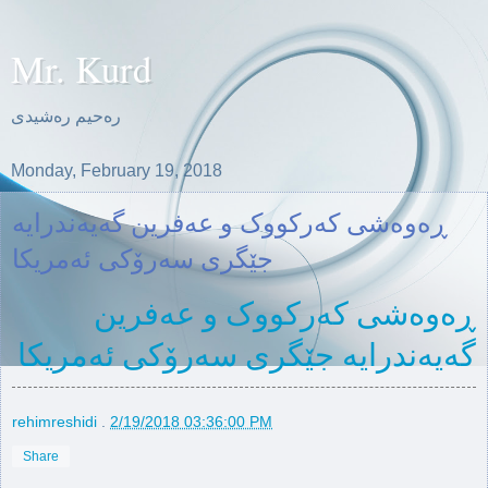
Mr. Kurd
ره‌حیم ره‌شیدی
Monday, February 19, 2018
ڕەوەشی کەرکووک و عەفرین گەیەندرایە
جێگری سەرۆکی ئەمریکا
ڕەوەشی کەرکووک و عەفرین
گەیەندرایە جێگری سەرۆکی ئەمریکا
rehimreshidi
.
2/19/2018 03:36:00 PM
Share