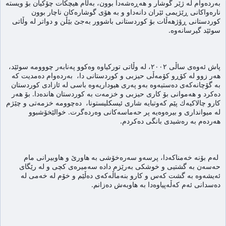
به‌رده‌وام لە ژێر گوشار و هەڕەشەدا بوون، بەڵام هیچکات چۆكیان بۆ ویسته‌ 
ناره‌واكانی ڕێژیمی ئێران دانه‌داو و بە هۆی گوشارەکان ناچار بوون 
کوردستانی ڕۆژهەڵات بۆ کوردستانی باشوور بەجێ بێڵن و دواتر له‌ وڵاتی 
سوئێد گیرسانه‌وه‌.
پاش ئه‌وه‌ی ساڵی ٢٠٠٢، له‌ وڵاتی توركیاوه‌ وه‌كوو په‌نابه‌ر چووومه‌ سوئێد، 
هه‌ر زوو له‌ كۆڕو كۆمه‌ڵی حیزبی و كوردستانی دا،  به‌رده‌وام ده‌مدیت كه‌ 
به‌ گۆچانه‌كه‌ی ده‌ستیه‌وه‌ به‌و په‌ری هیوداریه‌وه‌ باسی له‌ ئازادی كوردستان 
ده‌كرد و هه‌موانی بۆ كاری حیزبی و خزمه‌ت به‌ كوردستان هانده‌دا. بۆ هه‌ر 
كارو چالاكیه‌ك پێم كه‌وتبایه‌ شاری ئیسكلیستونا،  ده‌چوومه‌ خزمه‌تی و چێژم 
له‌ میوانداری و بیره‌وه‌یه‌‌ پر حه‌ماسه‌كانی وه‌رده‌گرت. خوالێخۆشبوو 
هه‌رده‌م به‌ ره‌شیدی بانگی ده‌كردم.
 له‌م بۆنه‌ خه‌مناكه‌دا، پرسه‌و سه‌ره‌خۆشی به‌ هاورێ و هاوبیرانی مام 
حه‌سه‌ن به‌ گشتیی و خوشكی به‌رێزم داده‌ سه‌میره‌ی كچی و له‌ رێگای 
ئه‌یشه‌وه‌ به‌ گشت كه‌س و كارو بنه‌ماڵه‌كه‌ی ده‌ڵێم و خۆم له‌ خه‌می له‌ 
ده‌سدانی ئه‌م كه‌ڵه‌پیاوه‌دا به‌ هاوبه‌ش ده‌زانم.