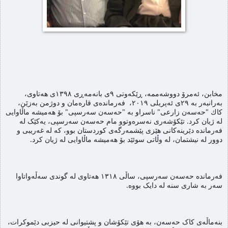
مخابن، ئه‌مرۆ دووشەممە، ڕێكه‌وتی ٩ی بانەمەڕی ١٣٩٨ی هەتاوی، 
به‌رانبه‌ر به‌ ٢٩ی ئه‌پریلی ٢٠١٩،  فەرماندەی قارەمان و دوژمن به‌زێن، 
كاك "حەسەن زارعی" ناسراو بە "حەسەن سەرسپی" بۆ هەمیشە ماڵاوایی 
لە ژیان کرد. تێكۆشه‌ری نه‌سره‌وتوو مام حه‌سه‌ن سه‌رسپی، یەکێک لە 
فەرماندە دێرینەکانی هێزی پێشمەرگەی کوردستان بوو، كه‌ له غه‌ریبی و 
دوور له‌ نیشتمان، له‌ وڵاتی سوئێد بۆ هەمیشە ماڵاوایی لە ژیان کرد‌.
فەرماندە حەسەن سەرسپی، ساڵی ١٣١٨ هەتاوی لە گوندی سەڵەواتاوا 
سەر به شاری سنە لە دایک بووە.
بنەماڵەی کاک حەسەن، بە هۆی تێکۆشان و پشتیوانی لە حیزبی دێموکرات، 