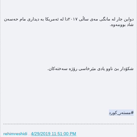
دواین جار له‌ مانگی مه‌ی ساڵی ٢٠١٧دا له‌ ئه‌مریكا به‌ دیداری مام حه‌سه‌ن 
شاد بوومه‌وه.
شكۆدار بێ ناوو یادی مێرخاسی رۆژه‌ سه‌خته‌كان.
#مسته‌ر_كورد
rehimreshidi
.
4/29/2019 11:51:00 PM