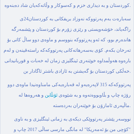
كوردستان و به‌ دیداری خزم و كه‌سوكار و وڵاته‌كه‌یان شاد ده‌بنه‌وه‌.
سه‌باره‌ت به‌م په‌رتووكه‌ نه‌وزاد بریفكانی به‌ كوردستان24ی
راگه‌یاند، خۆشه‌ویستی و رێزی زۆرم بۆ كوردستان و پێشمه‌رگه‌
هانده‌رم بوو، كه‌ ئه‌و په‌ڕتووكه‌ بنووسم و ماوه‌ی دوو ساڵ كاتی بۆ
ته‌رخان بكه‌م. كۆی به‌سه‌رهاته‌كانی په‌رتووكه‌كه‌ راسته‌قینه‌ن و له‌م
باره‌وه‌ هه‌وڵمداوه‌ خوێنه‌ری ئینگلیزی زمان له‌ خه‌بات و قوربانیدانی
خه‌ڵكی كوردستان بۆ گه‌یشتن به‌ ئازادی باشتر ئاگادار بن.
په‌رتووكه‌كه‌ 315 لاپه‌ره‌یه‌و له‌ قه‌باره‌یه‌كی مامناوه‌نیدا ماوه‌ی دوو
رۆژه‌ چاپ و بڵاوبووه‌ته‌وه ‌و به‌ شێوه‌ی
ئۆنڵاین
و هه‌روه‌ها‌ له‌
ماڵپه‌ری ئامازۆن بۆ خوێنه‌ران به‌رده‌سته‌.
نووسه‌ر پێشتر په‌رتووێكی دیكه‌ی به‌ زمانی ئینگلیزی و به‌ ناوی
"كۆچی من بۆ ئه‌مه‌ریكا" له مانگی مارسی ساڵی 2017‌ چاپ و