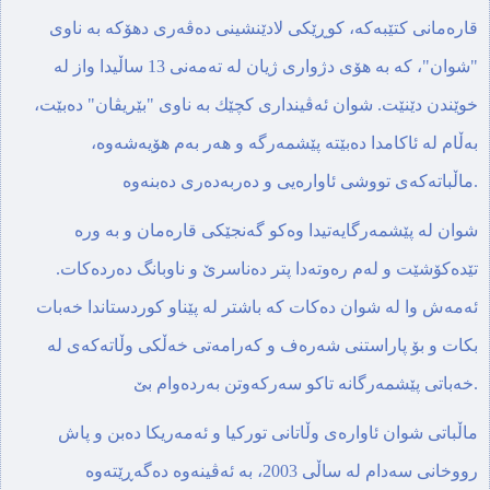
قاره‌مانی كتێبه‌‌كه‌، كوڕێكی لادێنشینی ده‌ڤه‌ری دهۆكه‌ به‌ ناوی
"شوان"، كه به‌ هۆی دژواری ژیان‌ له‌ ته‌مه‌نی 13 ساڵیدا واز له‌
خوێندن دێنێت. شوان ئه‌ڤینداری كچێك به‌ ناوی "بێریڤان" ده‌بێت،
به‌ڵام له‌ ئاكامدا ده‌بێته‌ پێشمه‌رگه‌ و هه‌ر به‌م هۆیه‌شه‌وه‌،
ماڵباته‌كه‌ی تووشی ئاواره‌یی و ده‌ربه‌ده‌ری ده‌بنه‌وه‌.
شوان له‌ پێشمه‌رگایه‌تیدا وه‌كو گه‌نجێكی قاره‌مان و به‌ وره‌
تێده‌كۆشێت و له‌م ره‌وته‌دا پتر ده‌ناسرێ و ناوبانگ ده‌رده‌كات.
ئه‌مه‌ش وا له‌ شوان ده‌كات كه‌ باشتر له‌ پێناو كوردستاندا خه‌بات
بكات و بۆ پاراستنی شه‌ره‌ف و كه‌رامه‌تی خه‌ڵكی وڵاته‌كه‌ی له‌
خه‌باتی پێشمه‌رگانه‌ تاكو سه‌ركه‌وتن به‌رده‌وام بێ.
ماڵباتی شوان ئاواره‌ی وڵاتانی توركیا و ئه‌مه‌ریكا ده‌بن و پاش
رووخانی سه‌دام له‌ ساڵی 2003، به‌‌ ئه‌ڤینه‌وه‌ ده‌گه‌ڕێته‌وه‌