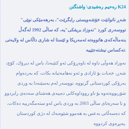
ره‌حیم ره‌شیدی\ واشنگتن K24
"شه‌ڕ ناتوانێت خۆشه‌ویستی رابگرێت"، به‌رهه‌مێكی نوێی
نووسه‌ری كورد "نه‌وزاد بریفكی"یه،‌ كه‌ ساڵی 1992 له‌گه‌ڵ
بنه‌ماڵه‌كه‌ی هاتووه‌ته‌ ئه‌مه‌ریكا و ئێستا‌ له‌ شاری داڵاس له‌ ولایه‌تی
ته‌كساس نیشته‌جێییه‌.
نه‌وزاد هه‌وڵی داوه‌ له‌ ناوه‌ڕۆكی ئه‌و كتێبه‌‌دا، باس له‌ دیرۆك، كۆچ،
شه‌ڕ، خه‌بات بۆ ئازادی و ئه‌و نه‌هامه‌تیانه‌ بكات،‌ كه‌ به‌رده‌وام
به‌رۆكی كوردستانی گرتووه‌. نووسه‌ر له‌م به‌سێنه‌دا‌ به‌ وردی
شۆربووه‌ته‌وه‌ بۆ ناو رووداوه‌كانی ده‌ییه‌ی هه‌شتای سه‌ده‌ی رابردوو
و تا سه‌ره‌تای ساڵی 2003 به‌ وردی باس له‌و سته‌مگه‌رییه‌‌ ده‌كات،
كه‌ ده‌سه‌ڵاتی به‌عس به‌ هه‌موو شێوه‌یه‌ك له‌ دژی كوردستان
په‌یڕه‌وی كردووه‌.