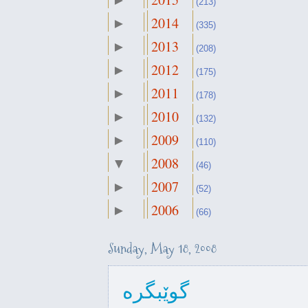
►
(213)
2014
►
(335)
2013
►
(208)
2012
►
(175)
2011
►
(178)
2010
►
(132)
2009
►
(110)
2008
▼
(46)
2007
►
December
(52)
►
(4)
2006
►
November
(66)
►
(1)
October
►
(2)
Sunday, May 18, 2008
September
►
(1)
August
►
(3)
July