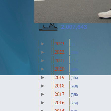
2,007,643
2023
►
(1)
2022
►
(250)
2021
►
(261)
2020
►
(426)
2019
►
(256)
2018
►
(268)
2017
►
(255)
2016
►
(234)
2015