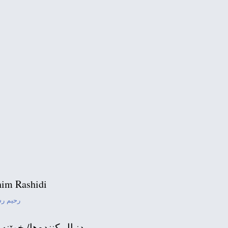
im Rashidi
رحیم ر
دنبال كننده‌ها/ خوێنه‌