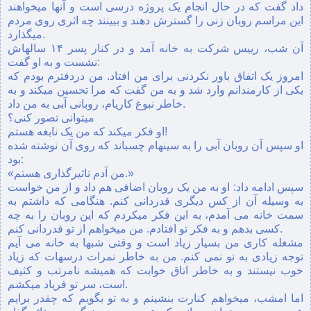
داد گفت که در حال انجام یک پروژه درسى است و آنها میخواهند
این مراسم روبان زنى را گسترش دهند و ببینند چه اثرى روى مردم
میگذارد.
آن شب، رییس شرکت به خانه آمد و در کنار پسر ١۴ سالهاش
نشست و به او گفت:
امروز یک اتفاق باور نکردنى براى من افتاد. من دردفترم بودم که
یکى از کارمندانم وارد شد و به من گفت که مرا تحسین میکند و به
خاطر نبوغ کاریام، روبانى آبى به من داد.
میتوانى تصور کنی؟
او فکر میکند که من یک نابغه هستم!
او سپس آن روبان آبى را به سینهام چسباند که روى آن نوشته شده
بود:
«من آدم تاثیرگذارى هستم.»
سپس ادامه داد: او به من یک روبان اضافى هم داد و از من خواست
به وسیله آن از کس دیگرى قدردانى کنم. هنگامى که داشتم به
سمت خانه می آمدم، به این فکر میکردم که این روبان را به چه
کسى بدهم و به فکر تو افتادم. من میخواهم از تو قدردانى کنم.
مشغله کارى من بسیار زیاد است و وقتى شبها به خانه می آیم
توجه زیادى به تو نمی کنم. من به خاطر نمرات درسهات که زیاد
خوب نیستند و به خاطر اتاق خوابت که همیشه نامرتب و کثیف
است، سر تو فریاد میکشم.
اما امشب، میخواهم کنارت بنشینم و به تو بگویم که چقدر برایم