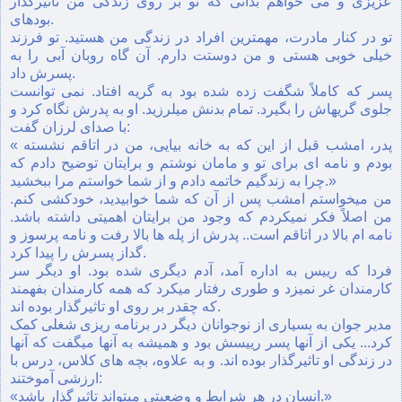
عزیزى و می خواهم بدانى که تو بر روى زندگى من تاثیرگذار
بودهاى.
تو در کنار مادرت، مهمترین افراد در زندگى من هستید. تو فرزند
خیلى خوبى هستى و من دوستت دارم. آن گاه روبان آبى را به
پسرش داد.
پسر که کاملاً شگفت زده شده بود به گریه افتاد. نمی توانست
جلوى گریهاش را بگیرد. تمام بدنش میلرزید. او به پدرش نگاه کرد و
با صداى لرزان گفت:
« پدر، امشب قبل از این که به خانه بیایى، من در اتاقم نشسته
بودم و نامه اى براى تو و مامان نوشتم و برایتان توضیح دادم که
چرا به زندگیم خاتمه دادم و از شما خواستم مرا ببخشید.»
من میخواستم امشب پس از آن که شما خوابیدید، خودکشى کنم.
من اصلاً فکر نمیکردم که وجود من برایتان اهمیتى داشته باشد.
نامه ام بالا در اتاقم است.. پدرش از پله ها بالا رفت و نامه پرسوز و
گداز پسرش را پیدا کرد.
فردا که رییس به اداره آمد، آدم دیگرى شده بود. او دیگر سر
کارمندان غر نمیزد و طورى رفتار میکرد که همه کارمندان بفهمند
که چقدر بر روى او تاثیرگذار بوده اند.
مدیر جوان به بسیارى از نوجوانان دیگر در برنامه ریزى شغلى کمک
کرد... یکى از آنها پسر رییسش بود و همیشه به آنها میگفت که آنها
در زندگى او تاثیرگذار بوده اند. و به علاوه، بچه هاى کلاس، درس با
ارزشى آموختند:
«انسان در هر شرایط و وضعیتى میتواند تاثیرگذار باشد.»