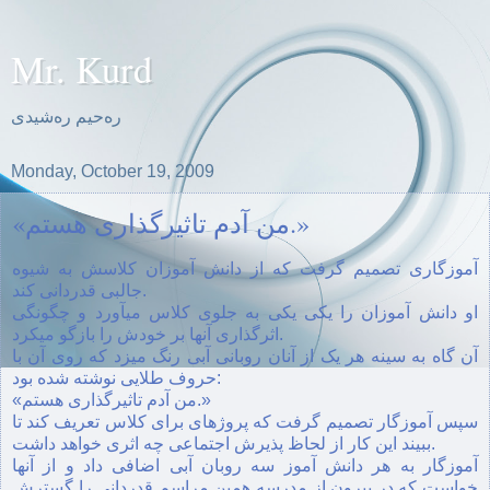
Mr. Kurd
ره‌حیم ره‌شیدی
Monday, October 19, 2009
«من آدم تاثیرگذارى هستم.»
آموزگارى تصمیم گرفت که از دانش آموزان کلاسش به شیوه
جالبى قدردانى کند.
او دانش آموزان را یکی یکى به جلوى کلاس میآورد و چگونگى
اثرگذارى آنها بر خودش را بازگو میکرد.
آن گاه به سینه هر یک از آنان روبانى آبى رنگ میزد که روى آن با
حروف طلایى نوشته شده بود:
«من آدم تاثیرگذارى هستم.»
سپس آموزگار تصمیم گرفت که پروژهاى براى کلاس تعریف کند تا
ببیند این کار از لحاظ پذیرش اجتماعى چه اثرى خواهد داشت.
آموزگار به هر دانش آموز سه روبان آبى اضافى داد و از آنها
خواست که در بیرون از مدرسه همین مراسم قدردانى را گسترش