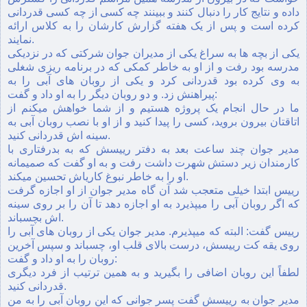
داده و نتایج کار را دنبال کنند و ببینند چه کسى از چه کسى قدردانى
کرده است و پس از یک هفته گزارش کارشان را به کلاس ارائه
نمایند.
یکى از بچه ها به سراغ یکى از مدیران جوان شرکتى که در نزدیکى
مدرسه بود رفت و از او به خاطر کمکى که در برنامه ریزى شغلى
به وى کرده بود قدردانى کرد و یکى از روبان هاى آبى را به
پیراهنش زد. و دو روبان دیگر را به او داد و گفت:
ما در حال انجام یک پروژه هستیم و از شما خواهش میکنم از
اتاقتان بیرون بروید، کسى را پیدا کنید و از او با نصب روبان آبى به
سینه اش قدردانى کنید.
مدیر جوان چند ساعت بعد به دفتر رییسش که به بدرفتارى با
کارمندان زیر دستش شهرت داشت رفت و به او گفت که صمیمانه
او را به خاطر نبوغ کاریاش تحسین میکند.
رییس ابتدا خیلى متعجب شد آن گاه مدیر جوان از او اجازه گرفت
که اگر روبان آبى را میپذیرد به او اجازه دهد تا آن را بر روى سینه
اش بچسباند.
رییس گفت: البته که میپذیرم. مدیر جوان یکى از روبان هاى آبى را
روى یقه کت رییسش، درست بالاى قلب او، چسباند و سپس آخرین
روبان را به او داد و گفت:
لطفاً این روبان اضافی را بگیرید و به همین ترتیب از فرد دیگرى
قدردانى کنید.
مدیر جوان به رییسش گفت پسر جوانى که این روبان آبى را به من