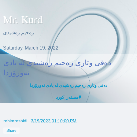
Mr. Kurd
ره‌حیم ره‌شیدی
Saturday, March 19, 2022
دەقی وتاری رەحیم رەشیدی لە یادی
نەورۆزدا
دەقی وتاری رەحیم رەشیدی لە یادی نەورۆزدا
#مستەر_كورد
rehimreshidi
.
3/19/2022 01:10:00 PM
Share