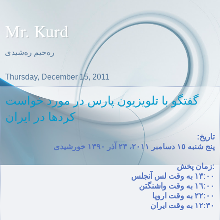
Mr. Kurd
ره‌حیم ره‌شیدی
Thursday, December 15, 2011
گفتگو با تلویزیون پارس در مورد خواست
کردها در ایران
تاریخ:
پنج شنبە ١٥ دسامبر ٢٠١١، ۲۴ آذر ۱۳۹۰ خورشیدی
:زمان پخش
١٣:٠٠ بە وقت لس آنجلس
١٦:٠٠ بە وقت واشنگتن
٢٢:٠٠ بە وقت اروپا
١٢:٣٠ بە وقت ایران