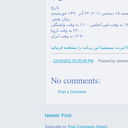
March
►
(9)
قالە مەڕەی شمشاڵ ژەن Qale mere u
تاریخ:
February
►
Shemshal
(19)
٢٠١، ۲۴ آذر ۱۳۹۰ خورشیدی
January
:زمان پخش
►
(20)
 در برنامه "تفسیر خبر" صدای
 بە وقت واشنگتن
٢٢:٠٠ بە وقت اروپا
آمریکا
١٢:٣٠ بە وقت ایران
"ایران آریایی" با رحیم رشیدی
ا انترنت مستقیما این برنامە را مشاهدە فرمائید
...
.
12/15/2011 02:25:00 PM
Posted by
rehimre
 در ایران بر سر
درکاند
چیست؟
ن
No comments:
رگورد عەلیار فەرماندەی هێزی
Post a Comment
پێشمە...
 پارس در مورد خواست کردها در
ایران
Newer Post
رۆژی جیهانی خەبات دژی مادە
Subscribe to:
Post Comments (Atom)