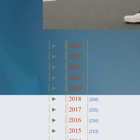
2023
►
(1)
2022
►
(250)
2021
►
(261)
2020
►
(426)
2019
►
(256)
2018
►
(268)
2017
►
(255)
2016
►
(234)
2015
►
(213)