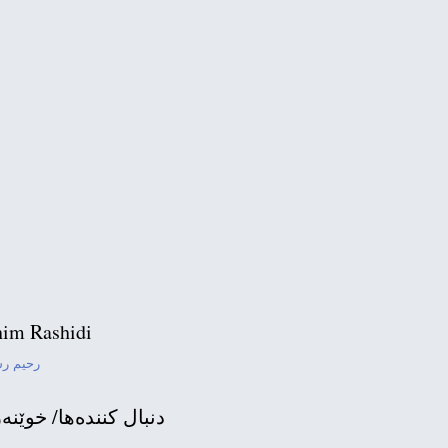
by the Turkish army.
im Rashidi
رحیم ر
s nicht geben darf Ein
دنبال كننده‌ها/ خوێنه‌