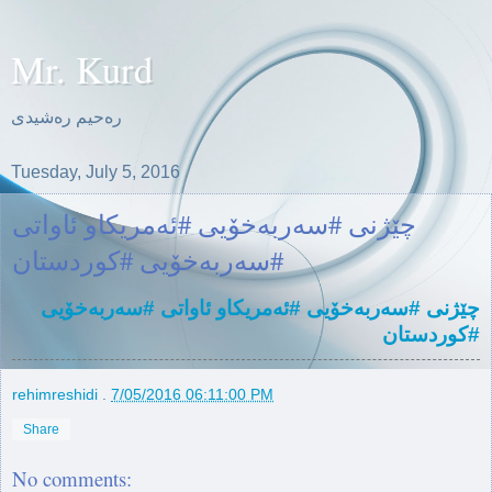
Mr. Kurd
ره‌حیم ره‌شیدی
Tuesday, July 5, 2016
چێژنی ‫#‏سەربەخۆیی‬ ‫#‏ئەمریکاو‬ ئاواتی
چێژنی ‫#‏سەربەخۆیی‬ ‫#‏ئەمریکاو‬ ئاواتی #سەربەخۆیی
‫#‏کوردستان‬
rehimreshidi
.
7/05/2016 06:11:00 PM
Share
No comments: