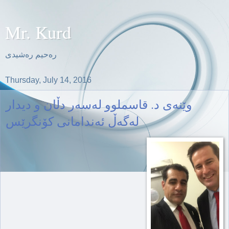
Mr. Kurd
ره‌حیم ره‌شیدی
Thursday, July 14, 2016
وێنەی د. قاسملوو لەسەر دڵان و دیدار
لەگەڵ ئەندامانی کۆنگرێس