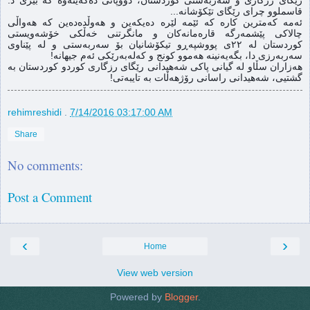
قاسملوو چرای رێگای تێکۆشانە...
ئەمە کەمترین کارە کە ئێمە لێرە دەیکەین و هەوڵدەدەین کە هەواڵی
چالاکی پێشمەرگە قارەمانەکان و مانگرتنی خەڵکی خۆشەویستی
کوردستان لە ٢٢ی پووشپەڕو تیکۆشانیان بۆ سەربەستی و لە پێناوی
سەربەرزی دا، بگەیەنینە هەموو کونج و کەلەبەرێکی ئەم جیهانە!
هەزاران سڵاو لە گیانی پاکی شەهیدانی رێگای رزگاری کوردو کوردستان بە
گشتیی، شەهیدانی راسانی رۆژهەڵات بە تایبەتی!
rehimreshidi
.
7/14/2016 03:17:00 AM
Share
No comments:
Post a Comment
‹
›
Home
View web version
Powered by
Blogger
.