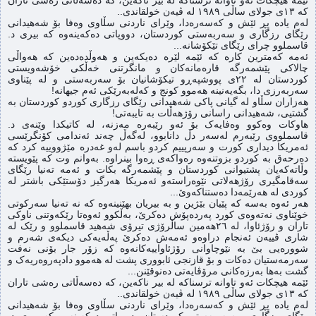
کە ١٣ی جولای ساڵی ١٩٨٩ لە ڤیەن خولقاندی..
لەم یادە پڕ ئێش و کەسەرەدا، وێرای ناردنی سڵاوی وەفا بۆ شەهیدانی
رێگای رزگاری و سەربەستی کوردستان، دووپاتی دەکەینەوە کە بیری د.
قاسملوو چرای رێگای تێکۆشانە...
ئەمە کەمترین کارە کە ئێمە لێرە دەیکەین و هەوڵدەدەین کە هەواڵی
چالاکی پێشمەرگە قارەمانەکان و مانگرتنی خەڵکی خۆشەویستی
کوردستان لە ٢٢ی پووشپەڕو تیکۆشانیان بۆ سەربەستی و لە پێناوی
سەربەرزی دا، بگەیەنینە هەموو کونج و کەلەبەرێکی ئەم جیهانە!
هەزاران سڵاو لە گیانی پاکی شەهیدانی رێگای رزگاری کوردو کوردستان بە
گشتیی، شەهیدانی راسانی رۆژهەڵات بە تایبەتی!
هاوکات وەکوو وەفایەک بۆ ئەو رێبەرە مەزنە، لە کاتیکدا وێنەی د.
قاسملووی رێبەرم لەسەر دڵ دانابوو، لەگەڵ چەند ئەندامی کۆنگرێسی
ئەمریکا دیداری کورت و سەرپییم کردو باسم لەو غەدرە مێژووییە کرد کە
دەرحەق بە کوردو بزوتنەوە رەواکەی ڕەوا بینراوە. بەوانم وت کە پێویستە
وڵاتەکەیان پشتیوانی کوردستان و پێشمەرگە بکات و ئەمە تەنیا رێگای
سەقامگیری رۆژهەلاتی نێوەراستەو ئەمریکا هەرگیز دۆستێکی باشتر لە
کوردی لە هەرێمەدا دەستناکەوێ...
هەر ئەوە بەسە کە پێیان بێژین و بە بیریان بهێنینەوە کە نە تەنیا سەرکوتی
خوێناوی نەتەوەی کورد پەردەپۆش دەکرێ، بەڵکوو ئەوەتا رێکەوتنی ناوکی
تاران و رۆژئاوا، لە ٢٦هەمین ساڵرۆژی تیرۆی شەهید قاسملوو و رێک لە
شاری ڤییەن ئەنجام دراوەو ئەمەش دەکرێ پەڵەیەکی دیکەی شەرم و
شوورەیی بێ بە نێوچاوانی رۆژئاواییەکانەوە کە زۆر جار بۆنی نەفت
سەرمەستیان دەکات و بۆ قازنجی ئابووری پشت لە هەموو دادپەروەریەک و
گشت بەها بەرزەکانی مرۆڤایەتی دەنوقێنن...
ئێمە هیچکات ئەو تاوانە ترسناکە لە بیر ناکەین، کە دەسەڵاتی رەشی تاران
کە ١٣ی جولای ساڵی ١٩٨٩ لە ڤیەن خولقاندی..
لەم یادە پڕ ئێش و کەسەرەدا، وێرای ناردنی سڵاوی وەفا بۆ شەهیدانی
رێگای رزگاری و سەربەستی کوردستان، دووپاتی دەکەینەوە کە بیری د.