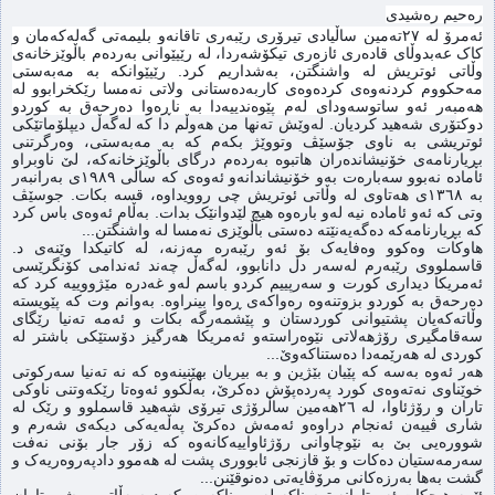
رەحیم رەشیدی
ئەمرۆ لە ٢٧تەمین ساڵیادی تیرۆری رێبەری تاقانەو بلیمەتی گەلەکەمان و
کاک عەبدوڵای قادەری ئازەری تیکۆشەردا، لە رێپێوانی بەردەم باڵوێزخانەی
وڵاتی ئوتریش لە واشنگتن، بەشداریم کرد. رێپێوانکە بە مەبەستی
مەحکووم کردنەوەی کردەوەی کاربەدەستانی ولاتی نەمسا رێکخرابوو لە
هەمبەر ئەو ساتوسەودای لەم پێوەندییەدا بە ناڕەوا دەرحەق بە کوردو
دوکت
ۆری شەهید کردیان. لەوێش تەنها من هەوڵم دا کە لەگەڵ دیپلۆماتێکی
ئوتریشی بە ناوی جۆسێڤ وتووێژ بکەم کە بە مەبەستی، وەرگرتنی
بڕیارنامەی خۆنیشاندەران هاتبوە بەردەم درگای باڵوێزخانەکە، لێ ناوبراو
ئامادە نەبوو سەبارەت بەو خۆنیشاندانەو ئەوەی کە ساڵی ١٩٨٩ی بەرانبەر
بە ١٣٦٨ی هەتاوی لە وڵاتی ئوتریش چی روویداوە، قسە بکات. جوسێڤ
وتی کە ئەو ئامادە نیە لەو بارەوە هیچ لێدوانێک بدات. بەڵام ئەوەی باس کرد
کە بڕیارنامەکە دەگەیەنێتە دەستی باڵوێزی نەمسا لە واشنگتن...
هاوکات وەکوو وەفایەک بۆ ئەو رێبەرە مەزنە، لە کاتیکدا وێنەی د.
قاسملووی رێبەرم لەسەر دڵ دانابوو، لەگەڵ چەند ئەندامی کۆنگرێسی
ئەمریکا دیداری کورت و سەرپییم کردو باسم لەو غەدرە مێژووییە کرد کە
دەرحەق بە کوردو بزوتنەوە رەواکەی ڕەوا بینراوە. بەوانم وت کە پێویستە
وڵاتەکەیان پشتیوانی کوردستان و پێشمەرگە بکات و ئەمە تەنیا رێگای
سەقامگیری رۆژهەلاتی نێوەراستەو ئەمریکا هەرگیز دۆستێکی باشتر لە
کوردی لە هەرێمەدا دەستناکەوێ...
هەر ئەوە بەسە کە پێیان بێژین و بە بیریان بهێنینەوە کە نە تەنیا سەرکوتی
خوێناوی نەتەوەی کورد پەردەپۆش دەکرێ، بەڵکوو ئەوەتا رێکەوتنی ناوکی
تاران و رۆژئاوا، لە ٢٦هەمین ساڵرۆژی تیرۆی شەهید قاسملوو و رێک لە
شاری ڤییەن ئەنجام دراوەو ئەمەش دەکرێ پەڵەیەکی دیکەی شەرم و
شوورەیی بێ بە نێوچاوانی رۆژئاواییەکانەوە کە زۆر جار بۆنی نەفت
سەرمەستیان دەکات و بۆ قازنجی ئابووری پشت لە هەموو دادپەروەریەک و
گشت بەها بەرزەکانی مرۆڤایەتی دەنوقێنن...
ئێمە هیچکات ئەو تاوانە ترسناکە لە بیر ناکەین، کە دەسەڵاتی رەشی تاران