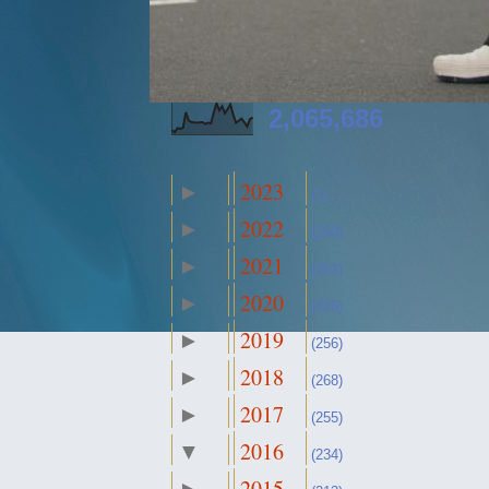
2,065,686
2023
►
(1)
2022
►
(250)
2021
►
(261)
2020
►
(426)
2019
►
(256)
2018
►
(268)
2017
►
(255)
2016
▼
(234)
2015