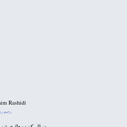
باڵوێز جۆن بۆڵتن: بەڵێ بۆ
بەشداری هەرێمی 
رحیم رشیدی: بنی صدر ر
im Rashidi
رحیم ر
دنبال كننده‌ها/ خوێنه‌