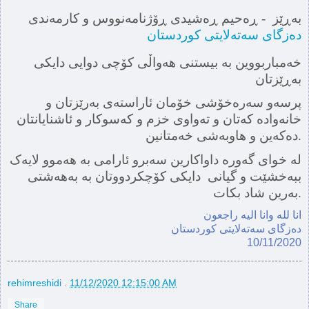
بەڕێز - ڕه‌حیم ڕه‌شیدی ڕۆژنامه‌نووس و كارمه‌ندی
ده‌زگای سه‌ته‌لایتی كوردستان
خەمباربووین بە بیستنی هەواڵی کۆ‌چی دوایی دایكی
بەڕێزتان
پرسەو سەرەخۆشی خۆمان ئاراستەی بەرێزتان و
خانەوادە کەتان و تەواوی خزم و کەسوکار و ئاشنایانتان
دەکەین و هاوبەشی خەمتانین.
لە خوای گەورە داواکارین سەبرو ئارامی بە هەموو لایەک
ببەخشێت و گیانی دایكی کۆچکردووتان بە بەهەشتی
بەرین شاد بکات.
انا لله‌ وانا الیه‌ راجعون
ده‌زگای سه‌ته‌لایتی كوردستان
10/11/2020
rehimreshidi
.
11/12/2020 12:15:00 AM
Share